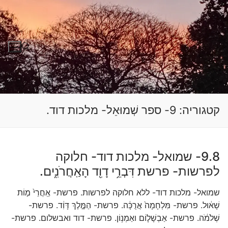
לג
תוכן
חפש:
קטגוריה:
9- ספר שְׁמוּאֵל- מלכות דוד.
9.8- שמואל- מלכות דוד- חלוקה
לפרשות- פרשת דִּבְרֵ֥י דָוִ֖ד הָאַֽחֲרֹנִ֑ים.
שמואל- מלכות דוד- ללא חלוקה לפרשות. פרשת- אַֽחֲרֵי֙ מ֣וֹת
שָׁא֔וּל. פרשת- מִּלְחָמָה֙ אֲרֻכָּ֔ה. פרשת- הַמֶּ֣לֶךְ דָּוִ֔ד. פרשת-
שְׁלֹמֹ֔ה. פרשת- אַבְשָׁל֧וֹם ואַמְנ֥וֹן. פרשת- דוד ואבשלום. פרשת-