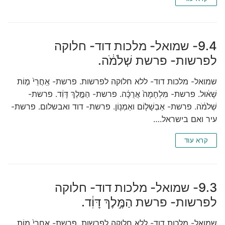
9.4- שמואל- מלכות דוד- חלוקה
לפרשות- פרשת שְׁלֹמֹ֔ה.
שמואל- מלכות דוד- ללא חלוקה לפרשות. פרשת- אַֽחֲרֵי֙ מ֣וֹת
שָׁא֔וּל. פרשת- מִּלְחָמָה֙ אֲרֻכָּ֔ה. פרשת- הַמֶּ֣לֶךְ דָּוִ֔ד. פרשת-
שְׁלֹמֹ֔ה. פרשת- אַבְשָׁל֧וֹם ואַמְנ֥וֹן. פרשת- דוד ואבשלום. פרשת-
עיר ואם בישראל.…
קרא עוד
9.3- שמואל- מלכות דוד- חלוקה
לפרשות- פרשת הַמֶּ֣לֶךְ דָּוִ֔ד.
שמואל- מלכות דוד- ללא חלוקה לפרשות. פרשת- אַֽחֲרֵי֙ מ֣וֹת