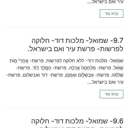
עיר ואם בישראל.…
קרא עוד
9.7- שמואל- מלכות דוד- חלוקה
לפרשות- פרשת עיר ואם בישראל.
שמואל- מלכות דוד- ללא חלוקה לפרשות. פרשת- אַֽחֲרֵי֙ מ֣וֹת
שָׁא֔וּל. פרשת- מִּלְחָמָה֙ אֲרֻכָּ֔ה. פרשת- הַמֶּ֣לֶךְ דָּוִ֔ד. פרשת-
שְׁלֹמֹ֔ה. פרשת- אַבְשָׁל֧וֹם ואַמְנ֥וֹן. פרשת- דוד ואבשלום. פרשת-
עיר ואם בישראל.…
קרא עוד
9.6- שמואל- מלכות דוד- חלוקה