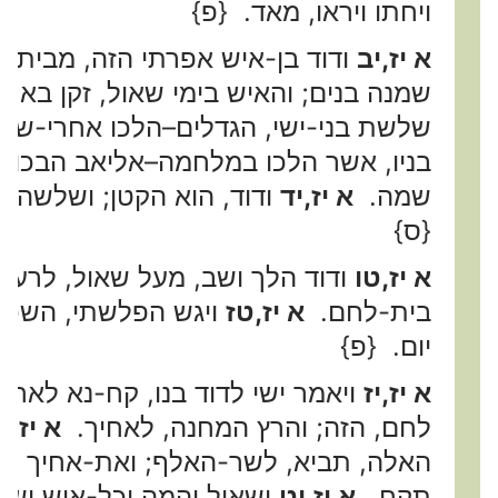
ויחתו ויראו, מאד. {פ}
א יז,יב
ודוד בן-איש אפרתי הזה, מבית לחם
שמנה בנים; והאיש בימי שאול, זקן בא 
שלשת בני-ישי, הגדלים–הלכו אחרי-שא
בניו, אשר הלכו במלחמה–אליאב הבכור 
שמה.
א יז,יד
ודוד, הוא הקטן; ושלשה, 
{ס}
א יז,טו
ודוד הלך ושב, מעל שאול, לרעות
בית-לחם.
א יז,טז
ויגש הפלשתי, השכם 
יום. {פ}
א יז,יז
ויאמר ישי לדוד בנו, קח-נא לאחי
לחם, הזה; והרץ המחנה, לאחיך.
א יז,י
האלה, תביא, לשר-האלף; ואת-אחיך ת
תקח.
א יז,יט
ושאול והמה וכל-איש ישר