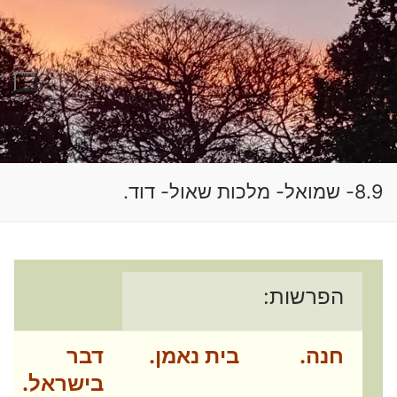
לג
תוכן
חפש:
8.9- שמואל- מלכות שאול- דוד.
הפרשות:
חנה.
בית נאמן.
דבר
בישראל.