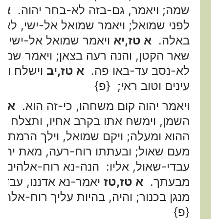
שמה; ויאמר, גם-בזה לא-בחר יהוה.
א ט
לפני שמואל; ויאמר שמואל אל-ישי, לא-
באלה.
א טז,יא
ויאמר שמואל אל-ישי, ה
שאר הקטן, והנה רעה בצאן; ויאמר שמוא
לא-נסב עד-באו פה.
א טז,יב
וישלח ויב
עינים וטוב ראי; {פ}
ויאמר יהוה קום משחהו, כי-זה הוא.
א ט
השמן, וימשח אתו בקרב אחיו, ותצלח רו
ההוא ומעלה; ויקם שמואל, וילך הרמתה
מעם שאול; ובעתתו רוח-רעה, מאת יהו
עבדי-שאול, אליו: הנה-נא רוח-אלהים ר
מבעתך.
א טז,טז
יאמר-נא אדננו, עבדיך
מנגן בכנור; והיה, בהיות עליך רוח-אלהים
{פ}