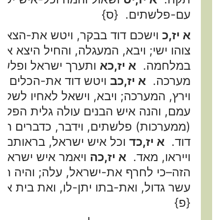
עם-פלשתים. {ס}
א יז,כ
וישכם דוד בבקר, ויטש את-הצאן 
צוהו ישי; ויבא, המעגלה, והחיל היצא א
במלחמה.
א יז,כא
ותערך ישראל ופלשת
מערכה.
א יז,כב
ויטש דוד את-הכלים מע
וירץ, המערכה; ויבא, וישאל לאחיו לשלו
עמם, והנה איש הבנים עולה גלית הפל
(ממערכות) פלשתים, וידבר, כדברים הא
דוד.
א יז,כד
וכל איש ישראל, בראותם את
וייראו, מאד.
א יז,כה
ויאמר איש ישראל,
הזה–כי לחרף את-ישראל, עלה; והיה הא
עשר גדול, ואת-בתו יתן-לו, ואת בית א
{פ}