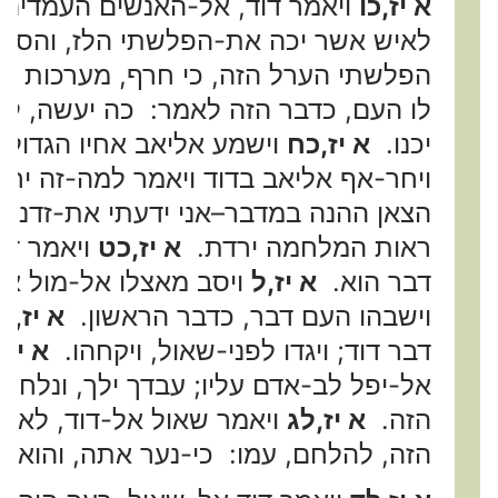
א יז,כו
ויאמר דוד, אל-האנשים העמדים 
לאיש אשר יכה את-הפלשתי הלז, והסיר 
הפלשתי הערל הזה, כי חרף, מערכות א
לו העם, כדבר הזה לאמר: כה יעשה, ל
יכנו.
א יז,כח
וישמע אליאב אחיו הגדול,
ויחר-אף אליאב בדוד ויאמר למה-זה יר
הצאן ההנה במדבר–אני ידעתי את-זדנך ו
ראות המלחמה ירדת.
א יז,כט
ויאמר דו
דבר הוא.
א יז,ל
ויסב מאצלו אל-מול אח
וישבהו העם דבר, כדבר הראשון.
א יז,ל
דבר דוד; ויגדו לפני-שאול, ויקחהו.
א יז,
אל-יפל לב-אדם עליו; עבדך ילך, ונלח
הזה.
א יז,לג
ויאמר שאול אל-דוד, לא 
הזה, להלחם, עמו: כי-נער אתה, והוא א