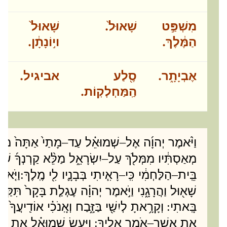
מִשְׁפַּ֣ט
שָׁאוּל֙.
שָׁאוּל֙
הַמֶּ֔לֶךְ.
ו
י֣וֹנָתָ֔ן.
אֶבְיָתָ֑ר
.
סֶ֖לַע
אביגיל.
הַֽמַּחְלְקֽוֹת
.
וַיֹּ֨אמֶר יְהוָ֜ה אֶל
שְׁמוּאֵ֗ל עַד
מָתַי֙ אַתָּה֙ מִת
–
–
מְאַסְתִּ֔יו מִמְּלֹ֖ךְ עַל
יִשְׂרָאֵ֑ל מַלֵּ֨א קַרְנְךָ֜ שֶׁ֗
–
בֵּֽית
הַלַּחְמִ֔י כִּֽי
רָאִ֧יתִי בְּבָנָ֛יו לִ֖י מֶֽלֶךְ
וַיֹּ֤א
:
–
–
שָׁא֖וּל וַהֲרָגָ֑נִי וַיֹּ֣אמֶר יְהוָ֗ה עֶגְלַ֤ת בָּקָר֙ תִּקַּ֣ח בּ
בָּֽאתִי
וְקָרָ֥אתָ לְיִשַׁ֖י בַּזָּ֑בַח וְאָֽנֹכִ֗י אוֹדִֽיעֲךָ֙ 
:
אֵ֥ת אֲשֶׁר
אֹמַ֖ר אֵלֶֽיךָ
וַיַּ֣עַשׂ שְׁמוּאֵ֗ל אֵ֚ת אֲש
:
–