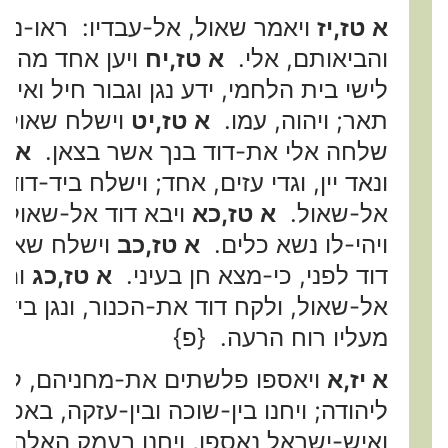
א טז,יז
ויאמר שאול, אל-עבדיו: ראו-נא ל
והביאותם, אלי.
א טז,יח
ויען אחד מהנער
לישי בית הלחמי, ידע נגן וגבור חיל ואיש
תאר; ויהוה, עמו.
א טז,יט
וישלח שאול מ
שלחה אלי את-דוד בנך אשר בצאן.
א ט
ונאד יין, וגדי עזים, אחד; וישלח ביד-דוד ב
אל-שאול.
א טז,כא
ויבא דוד אל-שאול, 
ויהי-לו נשא כלים.
א טז,כב
וישלח שאול
דוד לפני, כי-מצא חן בעיני.
א טז,כג
והי
אל-שאול, ולקח דוד את-הכנור, ונגן בידו;
מעליו רוח הרעה. {פ}
א יז,א
ויאספו פלשתים את-מחניהם, למ
ליהודה; ויחנו בין-שוכה ובין-עזקה, באפ
ואיש-ישראל נאספו, ויחנו בעמק האלה;