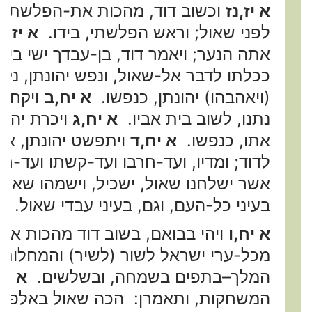
א יז,נז
וכשוב דוד, מהכות את-הפלשתי, ו
לפני שאול; וראש הפלשתי, בידו.
א יז,נ
אתה הנער; ויאמר דוד, בן-עבדך ישי בי
ככלתו לדבר אל-שאול, ונפש יהונתן, נקש
(ויאהבהו) יהונתן, כנפשו.
א יח,ב
ויקחהו
נתנו, לשוב בית אביו.
א יח,ג
ויכרת יהונ
אתו, כנפשו.
א יח,ד
ויתפשט יהונתן, את
לדוד; ומדיו, ועד-חרבו ועד-קשתו ועד-ח
אשר ישלחנו שאול, ישכיל, וישמהו שאול,
בעיני כל-העם, וגם, בעיני עבדי שאול. {
א יח,ו
ויהי בבואם, בשוב דוד מהכות את
מכל-ערי ישראל לשור (לשיר) והמחלות
המלך–בתפים בשמחה, ובשלשים.
א יח
המשחקות, ותאמרן: הכה שאול באלפו, ו