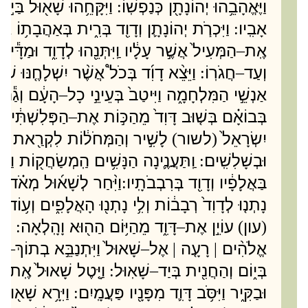
וַיֶּאֱהָבֵ֥הוּ יְהוֹנָתָ֖ן כְּנַפְשֽׁוֹ
וַיִּקָּחֵ֥הוּ שָׁא֖וּל בַּיּ
:
אָבִֽיו
וַיִּכְרֹ֧ת יְהוֹנָתָ֛ן וְדָוִ֖ד בְּרִ֑ית בְּאַהֲבָת֥וֹ אֹת֖
:
אֶֽת
הַמְּעִיל֙ אֲשֶׁ֣ר עָלָ֔יו וַֽיִּתְּנֵ֖הוּ לְדָוִ֑ד וּמַדָּ֕יו 
–
וְעַד
חֲגֹרֽוֹ
וַיֵּצֵ֨א דָוִ֜ד בְּכֹל֩ אֲשֶׁ֨ר יִשְׁלָחֶ֤נּוּ שָׁ
:
–
אַנְשֵׁ֣י הַמִּלְחָמָ֑ה וַיִּיטַב֙ בְּעֵינֵ֣י כָל
הָעָ֔ם וְגַ֕ם ב
–
בְּבוֹאָ֗ם בְּשׁ֤וּב דָּוִד֙ מֵהַכּ֣וֹת אֶת
הַפְּלִשְׁתִּ֔י ו
–
יִשְׂרָאֵל֙
לשור
לָשִׁ֣יר וְהַמְּחֹל֔וֹת לִקְרַ֖את שָׁא
)
(
וּבְשָׁלִשִֽׁים
וַֽתַּעֲנֶ֛ינָה הַנָּשִׁ֥ים הַֽמְשַׂחֲק֖וֹת וַת
:
בַּאֲלָפָ֔יו וְדָוִ֖ד בְּרִבְבֹתָֽיו
וַיִּ֨חַר לְשָׁא֜וּל מְאֹ֗ד וַיּ
:
נָתְנ֤וּ לְדָוִד֙ רְבָב֔וֹת וְלִ֥י נָתְנ֖וּ הָאֲלָפִ֑ים וְע֥וֹד ל
עון
עוֹיֵ֣ן אֶת
דָּוִ֑ד מֵהַיּ֥וֹם הַה֖וּא וָהָֽלְאָה
וַי
:
–
)
(
אֱלֹהִ֨ים
רָעָ֤ה
אֶל
שָׁאוּל֙ וַיִּתְנַבֵּ֣א בְתוֹךְ
הַ
–
–
|
|
בְּי֑וֹם וְהַחֲנִ֖ית בְּיַד
שָׁאֽוּל
וַיָּ֤טֶל שָׁאוּל֙ אֶֽת
ה
–
:
–
וּבַקִּ֑יר וַיִּסֹּ֥ב דָּוִ֛ד מִפָּנָ֖יו פַּעֲמָֽיִם
וַיִּרָ֥א שָׁא֖וּל 
: