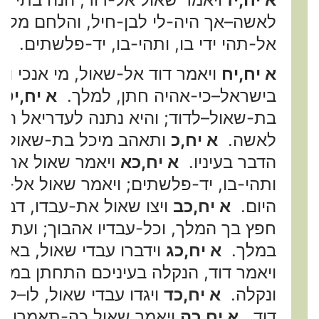
לאשה–אך היה-לי לבן-חיל, והלחם מלחמ
אל-תהי ידי בו, ותהי-בו, יד-פלשתים. {ס
א יח,יח
ויאמר דוד אל-שאול, מי אנכי ומ
בישראל–כי-אהיה חתן, למלך.
א יח,יט
ו
בת-שאול–לדוד; והיא נתנה לעדריאל המ
לאשה.
א יח,כ
ותאהב מיכל בת-שאול, את
הדבר בעיניו.
א יח,כא
ויאמר שאול אתננה
ותהי-בו, יד-פלשתים; ויאמר שאול אל-ד
היום.
א יח,כב
ויצו שאול את-עבדו, דבר
חפץ בך המלך, וכל-עבדיו אהבוך; ועתה
במלך.
א יח,כג
וידברו עבדי שאול, באזנ
ויאמר דוד, הנקלה בעיניכם התחתן במלך
ונקלה.
א יח,כד
ויגדו עבדי שאול, לו–ל
דוד.
א יח,כה
ויאמר שאול כה-תאמרו לד