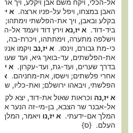
אל-הכלי, ויקח משם אבן ויקלע, ויך את
האבן במצחו, ויפל על-פניו ארצה.
א יז,נ
בקלע ובאבן, ויך את-הפלשתי וימתהו; וח
ביד-דוד.
א יז,נא
וירץ דוד ויעמד אל-הפ
וישלפה מתערה, וימתתהו, ויכרת-בה, א
כי-מת גבורם, וינסו.
א יז,נב
ויקמו אנשי י
את-הפלשתים, עד-בואך גיא, ועד שערי ע
בדרך שערים, ועד-גת, ועד-עקרון.
א יז,
אחרי פלשתים; וישסו, את-מחניהם.
א י
הפלשתי, ויבאהו ירושלם; ואת-כליו, שם
א יז,נה
וכראות שאול את-דוד, יצא לקר
אל-אבנר שר הצבא, בן-מי-זה הנער אבנ
המלך אם-ידעתי.
א יז,נו
ויאמר, המלך: 
העלם. {ס}