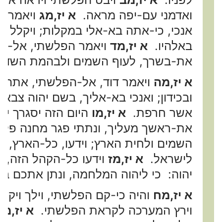
ואדמני עם-יפה מראה.
א יז,מג
ויאמר ה
אנכי, כי-אתה בא-אלי במקלות; ויקלל 
באלהיו.
א יז,מד
ויאמר הפלשתי, אל-דו
את-בשרך, לעוף השמים ולבהמת השדה.
א יז,מה
ויאמר דוד, אל-הפלשתי, אתה ב
ובכידון; ואנכי בא-אליך, בשם יהוה צבא
אשר חרפת.
א יז,מו
היום הזה יסגרך יהו
את-ראשך מעליך, ונתתי פגר מחנה פלשת
השמים ולחית הארץ; וידעו, כל-הארץ, כי
לישראל.
א יז,מז
וידעו כל-הקהל הזה, כ
יהוה: כי ליהוה המלחמה, ונתן אתכם ביד
א יז,מח
והיה כי-קם הפלשתי, וילך ויקרב
וירץ המערכה לקראת הפלשתי.
א יז,מט