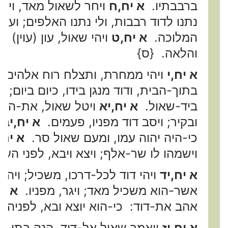
ברבבתיו.
א יח,ח
ויחר לשאול מאד, וירע
נתנו לדוד רבבות, ולי נתנו האלפים; ועוד 
המלוכה.
א יח,ט
ויהי שאול, עון (עוין) 
והלאה. {ס}
א יח,י
ויהי ממחרת, ותצלח רוח אלהים ר
בתוך-הבית, ודוד מנגן בידו, כיום ביום; ו
ביד-שאול.
א יח,יא
ויטל שאול, את-החני
ובקיר; ויסב דוד מפניו, פעמים.
א יח,יב
ו
כי-היה יהוה עמו, ומעם שאול סר.
א יח,
וישמהו לו שר-אלף; ויצא ויבא, לפני העם
א יח,יד
ויהי דוד לכל-דרכו, משכיל; ויהו
אשר-הוא משכיל מאד; ויגר, מפניו.
א יח
אהב את-דוד: כי-הוא יוצא ובא, לפניהם
א יח,יז
ויאמר שאול אל-דוד, הנה בתי ה