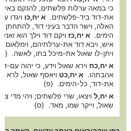
כי במאה ערלות פלשתים, להנקם באיבי
את-דוד ביד-פלשתים.
א יח,כו
ויגדו עב
האלה, וישר הדבר בעיני דוד, להתחתן ב
הימים.
א יח,כז
ויקם דוד וילך הוא ואנש
איש, ויבא דוד את-ערלתיהם, וימלאום 
ויתן-לו שאול את-מיכל בתו, לאשה. {ס}
א יח,כח
וירא שאול וידע, כי יהוה עם-דו
אהבתהו.
א יח,כט
ויאסף שאול, לרא מפנ
את-דוד, כל-הימים. {פ}
א יח,ל
ויצאו, שרי פלשתים; ויהי מדי צ
שאול, וייקר שמו, מאד. {ס}
כפי שהקוראים באתר יודעים, האתר בבניה