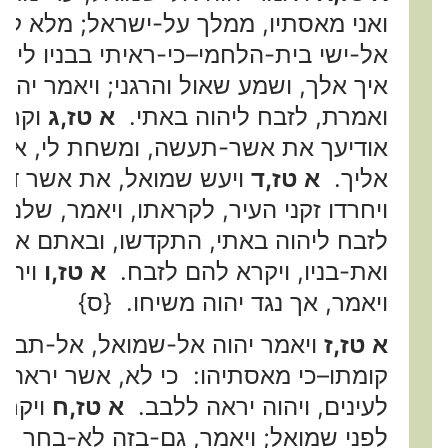
ואני מאסתיו, ממלך על-ישראל; מלא קר
אל-ישי בית-הלחמי–כי-ראיתי בבניו לי,
איך אלך, ושמע שאול והרגני; ויאמר יהו
ואמרת, לזבח ליהוה באתי.
א טז,ג
וקראת
אודיעך את אשר-תעשה, ומשחת לי, א
אליך.
א טז,ד
ויעש שמואל, את אשר דבר 
ויחרדו זקני העיר, לקראתו, ויאמר, שלם
לזבח ליהוה באתי, התקדשו, ובאתם אתי
ואת-בניו, ויקרא להם לזבח.
א טז,ו
ויהי
ויאמר, אך נגד יהוה משיחו. {ס}
א טז,ז
ויאמר יהוה אל-שמואל, אל-תבט
קומתו–כי מאסתיהו: כי לא, אשר יראה 
לעינים, ויהוה יראה ללבב.
א טז,ח
ויקרא
לפני שמואל; ויאמר, גם-בזה לא-בחר י