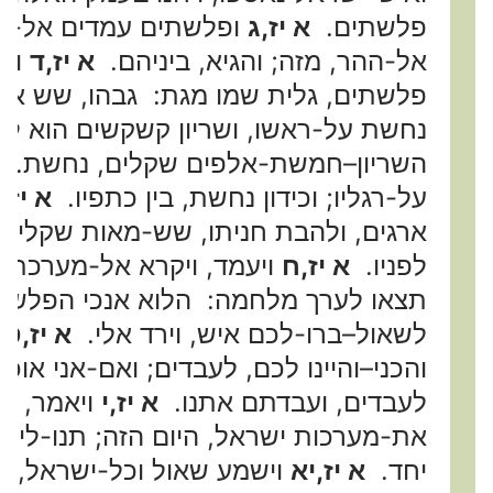
פלשתים.
א יז,ג
ופלשתים עמדים אל-הה
אל-ההר, מזה; והגיא, ביניהם.
א יז,ד
ויצ
פלשתים, גלית שמו מגת: גבהו, שש אמ
נחשת על-ראשו, ושריון קשקשים הוא לב
השריון–חמשת-אלפים שקלים, נחשת.
על-רגליו; וכידון נחשת, בין כתפיו.
א יז,ז
ארגים, ולהבת חניתו, שש-מאות שקלים 
לפניו.
א יז,ח
ויעמד, ויקרא אל-מערכת י
תצאו לערך מלחמה: הלוא אנכי הפלשתי
לשאול–ברו-לכם איש, וירד אלי.
א יז,ט
א
והכני–והיינו לכם, לעבדים; ואם-אני אוכל-
לעבדים, ועבדתם אתנו.
א יז,י
ויאמר, ה
את-מערכות ישראל, היום הזה; תנו-לי א
יחד.
א יז,יא
וישמע שאול וכל-ישראל, 