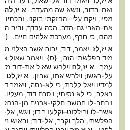
א יז,לד
ויאמר דוד אל-שאול, רעה היה עב
ואת-הדוב, ונשא שה מהעדר.
א יז,לה
וי
מפיו; ויקם עלי–והחזקתי בזקנו, והכתיו ו
את-הארי גם-הדב, הכה עבדך; והיה הפ
מהם, כי חרף, מערכת אלהים חיים. {ס}
א יז,לז
ויאמר, דוד, יהוה אשר הצלני מיד 
מיד הפלשתי הזה; {ס} ויאמר שאול אל-ד
עמך.
א יז,לח
וילבש שאול את-דוד מדיו,
על-ראשו; וילבש אתו, שריון.
א יז,לט
וי
למדיו ויאל ללכת, כי לא-נסה, ויאמר דו
באלה, כי לא נסיתי; ויסרם דוד, מעליו.
א
ויבחר-לו חמשה חלקי-אבנים מן-הנחל ו
אשר-לו ובילקוט–וקלעו בידו; ויגש, אל
הפלשתי, הלך וקרב, אל-דוד; והאיש נשא
לפניו.
א יז,מב
ויבט הפלשתי ויראה את-דו