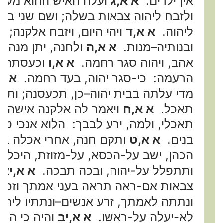
אין ילדים.
א א,ג
ועלה האיש ההוא מעיר
ולזבח ליהוה צבאות בשלה; ושם שני בני-
ליהוה.
א א,ד
ויהי היום, ויזבח אלקנה; ו
ובנותיה–מנות.
א א,ה
ולחנה, יתן מנה 
אהב, ויהוה סגר רחמה.
א א,ו
וכעסתה צ
הרעמה: כי-סגר יהוה, בעד רחמה.
א א,
מדי עלתה בבית יהוה–כן, תכעסנה; ותבכ
תאכל.
א א,ח
ויאמר לה אלקנה אישה, 
תאכלי, ולמה, ירע לבבך: הלוא אנכי טו
בנים.
א א,ט
ותקם חנה, אחרי אכלה בש
הכהן, ישב על-הכסא, על-מזוזת, היכל י
ותתפלל על-יהוה, ובכה תבכה.
א א,יא
ו
צבאות אם-ראה תראה בעני אמתך וזכר
ונתתה לאמתך, זרע אנשים–ונתתיו ליהוה 
לא-יעלה על-ראשו.
א א,יב
והיה כי הרב