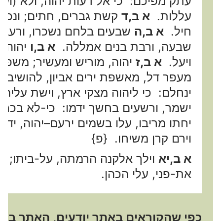
עתק מפיכם: כי אל דעות יהוה, ולא (ולו)
עללות.
א ב,ד
קשת גברים, חתים; ונכשל
חיל.
א ב,ה
שבעים בלחם נשכרו, ורעבים
שבעה, ורבת בנים אמללה.
א ב,ו
יהוה, 
ויעל.
א ב,ז
יהוה, מוריש ומעשיר; משפי
מעפר דל, מאשפת ירים אביון, להושיב ע
ינחלם: כי ליהוה מצקי ארץ, וישת עלי
ישמר, ורשעים בחשך ידמו: כי-לא בכח,
יחתו מריבו, עלו בשמים ירעם–יהוה, ידין
וירם קרן משיחו. {פ}
א ב,יא
וילך אלקנה הרמתה, על-ביתו; ו
את-פני, עלי הכהן.
כפי שהקוראים באתר יודעים, האתר בבניה