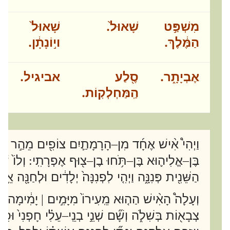
מִשְׁפַּ֣ט
שָׁאוּל֙.
שָׁאוּל֙
הַמֶּ֔לֶךְ.
ו
י֣וֹנָתָ֔ן.
אֶבְיָתָ֑ר
.
סֶ֖לַע
אביגיל.
הַֽמַּחְלְקֽוֹת
.
וַיְהִי֩ אִ֨ישׁ אֶחָ֜ד מִן
הָרָמָתַ֛יִם צוֹפִ֖ים מֵהַ֣ר אֶפְר
–
בֶּן
אֱלִיה֛וּא בֶּן
תֹּ֥חוּ בֶן
צ֖וּף אֶפְרָתִֽי
וְלוֹ֙ שׁ
:
–
–
–
הַשֵּׁנִ֖ית פְּנִנָּ֑ה וַיְהִ֤י לִפְנִנָּה֙ יְלָדִ֔ים וּלְחַנָּ֖ה אֵ֥י
וְעָלָה֩ הָאִ֨ישׁ הַה֤וּא מֵֽעִירוֹ֙ מִיָּמִ֣ים
יָמִ֔ימָה לְה
|
צְבָא֖וֹת בְּשִׁלֹ֑ה וְשָׁ֞ם שְׁנֵ֣י בְנֵֽי
עֵלִ֗י חָפְנִי֙ וּפִ֣
–