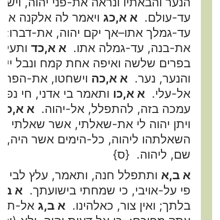
הנער והבאתיו ונראה את-פני יהוה, וישב
עד-עולם.
א א,כג
ויאמר לה אלקנה אישה
עד-גמלך אתו–אך יקם יהוה, את-דברו; 
את-בנה, עד-גמלה אתו.
א א,כד
ותעלהו
בפרים שלשה ואיפה אחת קמח ונבל יין, 
והנער, נער.
א א,כה
וישחטו, את-הפר; ו
אל-עלי.
א א,כו
ותאמר בי אדני, חי נפש
עמכה בזה, להתפלל, אל-יהוה.
א א,כז
א
ויתן יהוה לי את-שאלתי, אשר שאלתי מ
השאלתהו ליהוה, כל-הימים אשר היה, הו
שם, ליהוה. {ס}
א ב,א
ותתפלל חנה, ותאמר, עלץ לבי ביה
פי על-אויבי, כי שמחתי בישועתך.
א ב,
בלתך; ואין צור, כאלהינו.
א ב,ג
אל-תרבו