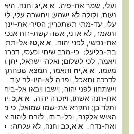
ועלי, שמר את-פיה.
א א,יג
וחנה, היא 
נעות, וקולה לא ישמע; ויחשבה עלי, ל
עלי, עד-מתי תשתכרין; הסירי את-יינך,
ותאמר, לא אדני, אשה קשת-רוח אנכי, ו
את-נפשי, לפני יהוה.
א א,טז
אל-תתן, א
בת-בליעל: כי-מרב שיחי וכעסי, דברתי
ויאמר, לכי לשלום; ואלהי ישראל, יתן
מעמו.
א א,יח
ותאמר, תמצא שפחתך חן 
לדרכה ותאכל, ופניה לא-היו-לה עוד.
א 
וישתחוו לפני יהוה, וישבו ויבאו אל-בית
את-חנה אשתו, ויזכרה יהוה.
א א,כ
ויהי
ותלד בן; ותקרא את-שמו שמואל, כי מי
האיש אלקנה, וכל-ביתו, לזבח ליהוה את
ואת-נדרו.
א א,כב
וחנה, לא עלתה: כי-