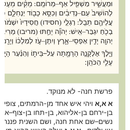
וּמַעֲשִׁ֑יר מַשְׁפִּ֖יל אַף
מְרוֹמֵֽם
מֵקִ֨ים מֵעָפָ֜ר ד
:
–
לְהוֹשִׁיב֙ עִם
נְדִיבִ֔ים וְכִסֵּ֥א כָב֖וֹד יַנְחִלֵ֑ם כִּ֤י 
–
עֲלֵיהֶ֖ם תֵּבֵֽל
רַגְלֵ֤י
חסידו
חֲסִידָיו֙ יִשְׁמֹ֔ר וּר
)
(
:
בְכֹ֖חַ יִגְבַּר
אִֽישׁ
יְהוָ֞ה יֵחַ֣תּוּ
מריבו
מְרִיבָ֗
)
(
:
–
יְהוָ֖ה יָדִ֣ין אַפְסֵי
אָ֑רֶץ וְיִתֶּן
עֹ֣ז לְמַלְכּ֔וֹ וְיָרֵ֖ם
–
–
וַיֵּ֧לֶךְ אֶלְקָנָ֛ה הָרָמָ֖תָה עַל
–
בֵּית֑וֹ וְהַנַּ֗עַר הָי
עֵלִ֥י הַכֹּהֵֽן
:
פרשת חנה- לא מנוקד.
א א,א
ויהי איש אחד מן-הרמתים, צופים
בן-ירחם בן-אליהוא, בן-תחו בן-צוף–אפ
נשים–שם אחת חנה, ושם השנית פננה; וי