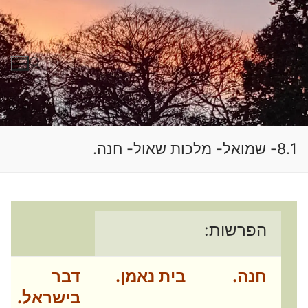
לג
תוכן
חפש:
8.1- שמואל- מלכות שאול- חנה.
הפרשות:
חנה.
בית נאמן.
דבר
בישראל.