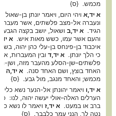
מכמש. {ס}
א יד,א
ויהי היום, ויאמר יונתן בן-שאול 
ונעברה אל-מצב פלשתים, אשר מעבר הלז
הגיד.
א יד,ב
ושאול, יושב בקצה הגבעה,
והעם אשר עמו, כשש מאות איש.
א יד,
איכבוד בן-פינחס בן-עלי כהן יהוה, בשל
כי הלך יונתן.
א יד,ד
ובין המעברות, אש
פלשתים–שן-הסלע מהעבר מזה, ושן-הס
האחד בוצץ, ושם האחד סנה.
א יד,ה
הש
מכמש; והאחד מנגב, מול גבע. {ס}
א יד,ו
ויאמר יהונתן אל-הנער נשא כליו,
הערלים האלה–אולי יעשה יהוה, לנו: כי 
ברב או במעט.
א יד,ז
ויאמר לו נשא כל
נטה לך, הנני עמך כלבבך. {ס}