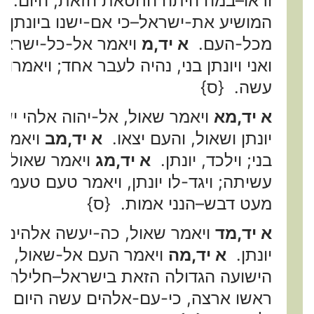
וראו–במה היתה החטאת הזאת, היום.
א
המושיע את-ישראל–כי אם-ישנו ביונתן בני,
מכל-העם.
א יד,מ
ויאמר אל-כל-ישראל
ואני ויונתן בני, נהיה לעבר אחד; ויאמרו
עשה. {ס}
א יד,מא
ויאמר שאול, אל-יהוה אלהי יש
יונתן ושאול, והעם יצאו.
א יד,מב
ויאמר ש
בני; וילכד, יונתן.
א יד,מג
ויאמר שאול אל
עשיתה; ויגד-לו יונתן, ויאמר טעם טעמ
מעט דבש–הנני אמות. {ס}
א יד,מד
ויאמר שאול, כה-יעשה אלהים ו
יונתן.
א יד,מה
ויאמר העם אל-שאול, הי
הישועה הגדולה הזאת בישראל–חלילה ח
ראשו ארצה, כי-עם-אלהים עשה היום הזה