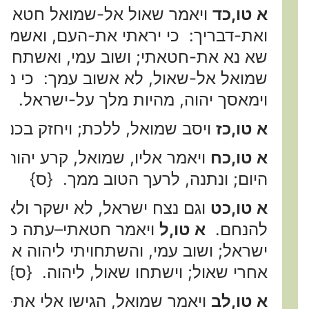
א טו,כד
ויאמר שאול אל-שמואל חטאתי, 
ואת-דבריך: כי יראתי את-העם, ואשמע
שא נא את-חטאתי; ושוב עמי, ואשתחוה
שמואל אל-שאול, לא אשוב עמך: כי מא
וימאסך יהוה, מהיות מלך על-ישראל. {ס
א טו,כז
ויסב שמואל, ללכת; ויחזק בכנף-
א טו,כח
ויאמר אליו, שמואל, קרע יהוה
היום; ונתנה, לרעך הטוב ממך. {ס}
א טו,כט
וגם נצח ישראל, לא ישקר ולא י
להנחם.
א טו,ל
ויאמר חטאתי–עתה כבדני
ישראל; ושוב עמי, והשתחויתי ליהוה אל
אחרי שאול; וישתחו שאול, ליהוה. {ס}
א טו,לב
ויאמר שמואל, הגישו אלי את-אג