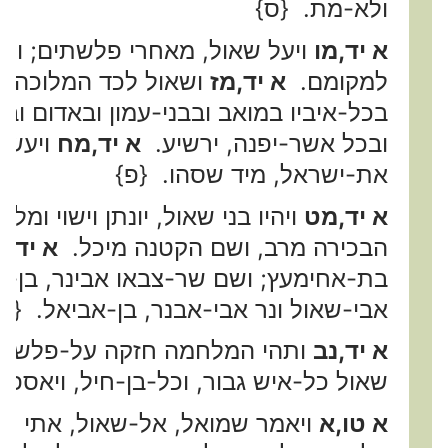
ולא-מת. {ס}
א יד,מו
ויעל שאול, מאחרי פלשתים; ופ
למקומם.
א יד,מז
ושאול לכד המלוכה, ע
בכל-איביו במואב ובבני-עמון ובאדום וב
ובכל אשר-יפנה, ירשיע.
א יד,מח
ויעש ח
את-ישראל, מיד שסהו. {פ}
א יד,מט
ויהיו בני שאול, יונתן וישוי ומ
הבכירה מרב, ושם הקטנה מיכל.
א יד,נ
בת-אחימעץ; ושם שר-צבאו אבינר, בן-נ
אבי-שאול ונר אבי-אבנר, בן-אביאל. {ס
א יד,נב
ותהי המלחמה חזקה על-פלשתים,
שאול כל-איש גבור, וכל-בן-חיל, ויאספהו
א טו,א
ויאמר שמואל, אל-שאול, אתי ש