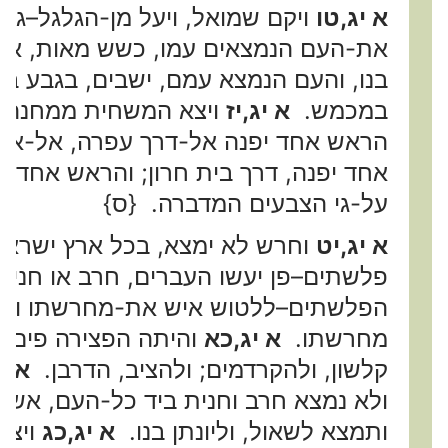
א יג,טו
ויקם שמואל, ויעל מן-הגלגל–גבע
את-העם הנמצאים עמו, כשש מאות, א
בנו, והעם הנמצא עמם, ישבים, בגבע בני
במכמש.
א יג,יז
ויצא המשחית ממחנה 
הראש אחד יפנה אל-דרך עפרה, אל-אר
אחד יפנה, דרך בית חרון; והראש אחד י
על-גי הצבעים המדברה. {ס}
א יג,יט
וחרש לא ימצא, בכל ארץ ישראל
פלשתים–פן יעשו העברים, חרב או חני
הפלשתים–ללטוש איש את-מחרשתו ואת-
מחרשתו.
א יג,כא
והיתה הפצירה פים,
קלשון, ולהקרדמים; ולהציב, הדרבן.
א י
ולא נמצא חרב וחנית ביד כל-העם, אשר 
ותמצא לשאול, וליונתן בנו.
א יג,כג
ויצא