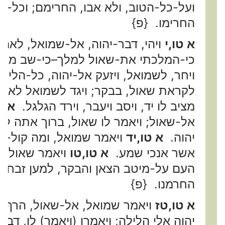
ועל-כל-הטוב, ולא אבו, החרימם; וכל-
החרימו. {פ}
א טו,י
ויהי, דבר-יהוה, אל-שמואל, לאמ
כי-המלכתי את-שאול למלך–כי-שב מאחר
ויחר, לשמואל, ויזעק אל-יהוה, כל-הליל
לקראת שאול, בבקר; ויגד לשמואל לאמ
מציב לו יד, ויסב ויעבר, וירד הגלגל.
א ט
אל-שאול; ויאמר לו שאול, ברוך אתה לי
יהוה.
א טו,יד
ויאמר שמואל, ומה קול-הצ
אשר אנכי שמע.
א טו,טו
ויאמר שאול מ
העם על-מיטב הצאן והבקר, למען זבח, ל
החרמנו. {פ}
א טו,טז
ויאמר שמואל, אל-שאול, הרף ו
יהוה אלי הלילה; ויאמרו (ויאמר) לו, דבר