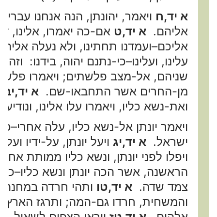
א יד,ח
ויאמר, יהונתן, הנה אנחנו עברים,
אליהם.
א יד,ט
אם-כה יאמרו, אלינו, דמ
אליכם–ועמדנו תחתינו, ולא נעלה אליה
עלינו, ועלינו–כי-נתנם יהוה, בידנו: וזה-
שניהם, אל-מצב פלשתים; ויאמרו פלשת
מן-החרים אשר התחבאו-שם.
א יד,יב
ו
ואת-נשא כליו, ויאמרו עלו אלינו, ונודי
ויאמר יונתן אל-נשא כליו, עלה אחרי–כי-
ישראל.
א יד,יג
ויעל יונתן, על-ידיו ועל-ר
ויפלו לפני יונתן, ונשא כליו ממותת אחרי
הראשנה, אשר הכה יונתן ונשא כליו–כע
צמד שדה.
א יד,טו
ותהי חרדה במחנה 
והמשחית, חרדו גם-המה; ותרגז הארץ, 
אלהים.
א יד,טז
ויראו הצפים לשאול, בג