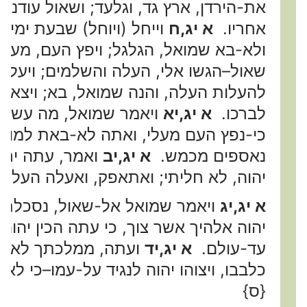
את-הירדן, ארץ גד, וגלעד; ושאול עודנו 
אחריו.
א יג,ח
וייחל (ויוחל) שבעת ימי
ולא-בא שמואל, הגלגל; ויפץ העם, מעלי
שאול–הגשו אלי, העלה והשלמים; ויעל,
להעלות העלה, והנה שמואל, בא; ויצא ש
לברכו.
א יג,יא
ויאמר שמואל, מה עשית;
כי-נפץ העם מעלי, ואתה לא-באת למועד
נאספים מכמש.
א יג,יב
ואמר, עתה ירדו
יהוה, לא חליתי; ואתאפק, ואעלה העלה.
א יג,יג
ויאמר שמואל אל-שאול, נסכלת
יהוה אלהיך אשר צוך, כי עתה הכין יה
עד-עולם.
א יג,יד
ועתה, ממלכתך לא-תק
כלבבו, ויצוהו יהוה לנגיד על-עמו–כי ל
{ס}