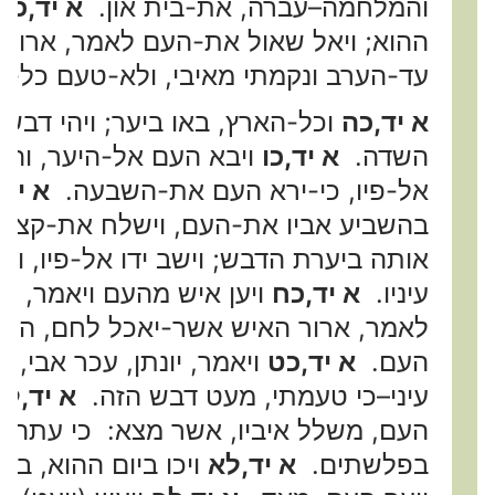
והמלחמה–עברה, את-בית און.
א יד,כד
ההוא; ויאל שאול את-העם לאמר, ארור
עד-הערב ונקמתי מאיבי, ולא-טעם כל-ה
א יד,כה
וכל-הארץ, באו ביער; ויהי דבש,
השדה.
א יד,כו
ויבא העם אל-היער, והנה
אל-פיו, כי-ירא העם את-השבעה.
א יד,
בהשביע אביו את-העם, וישלח את-קצה 
אותה ביערת הדבש; וישב ידו אל-פיו, ות
עיניו.
א יד,כח
ויען איש מהעם ויאמר, 
לאמר, ארור האיש אשר-יאכל לחם, היום;
העם.
א יד,כט
ויאמר, יונתן, עכר אבי, 
עיני–כי טעמתי, מעט דבש הזה.
א יד,ל
א
העם, משלל איביו, אשר מצא: כי עתה 
בפלשתים.
א יד,לא
ויכו ביום ההוא, ב