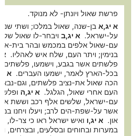
פרשת שאול ויונתן- לא מנוקד.
א יג,א
בן-שנה, שאול במלכו; ושתי שנים
על-ישראל.
א יג,ב
ויבחר-לו שאול שלשת
עם-שאול אלפים במכמש ובהר בית-אל, ו
בנימין; ויתר העם, שלח איש לאהליו.
א 
פלשתים אשר בגבע, וישמעו, פלשתים; 
בכל-הארץ לאמר, ישמעו העברים.
א יג
הכה שאול את-נציב פלשתים, וגם-נבאש 
העם אחרי שאול, הגלגל.
א יג,ה
ופלשתי
עם-ישראל, שלשים אלף רכב וששת אלפי
אשר על-שפת-הים לרב; ויעלו ויחנו במ
און.
א יג,ו
ואיש ישראל ראו כי צר-לו, כי
במערות ובחוחים ובסלעים, ובצרחים, ו