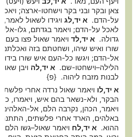
ויעף העם, מאד.
א יד,לב
ויעש (ויעט) ה
צאן ובקר ובני בקר וישחטו-ארצה; ויאכל
על-הדם.
א יד,לג
ויגידו לשאול לאמר, 
לאכל על-הדם; ויאמר בגדתם, גלו-אלי ה
גדולה.
א יד,לד
ויאמר שאול פצו בעם ו
שורו ואיש שיהו, ושחטתם בזה ואכלתם,
אל-הדם; ויגשו כל-העם איש שורו בידו,
הלילה–וישחטו-שם.
א יד,לה
ויבן שאול 
לבנות מזבח ליהוה. {פ}
א יד,לו
ויאמר שאול נרדה אחרי פלשתים 
הבקר, ולא-נשאר בהם איש, ויאמרו, כל
ויאמר, הכהן, נקרבה הלם, אל-האלהים
באלהים, הארד אחרי פלשתים, התתנם בי
ההוא.
א יד,לח
ויאמר שאול–גשו הלם, כ