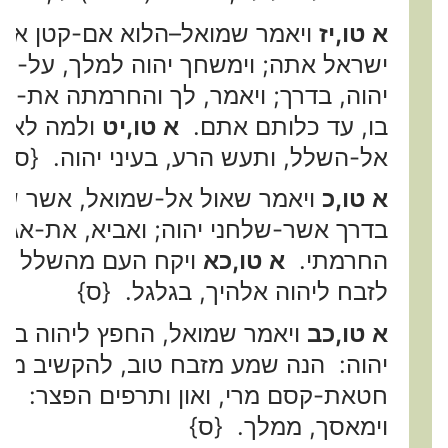
א טו,יז
ויאמר שמואל–הלוא אם-קטן אתה
ישראל אתה; וימשחך יהוה למלך, על-י
יהוה, בדרך; ויאמר, לך והחרמתה את-
בו, עד כלותם אתם.
א טו,יט
ולמה לא-ש
אל-השלל, ותעש הרע, בעיני יהוה. {ס}
א טו,כ
ויאמר שאול אל-שמואל, אשר שמע
בדרך אשר-שלחני יהוה; ואביא, את-אגג
החרמתי.
א טו,כא
ויקח העם מהשלל צא
לזבח ליהוה אלהיך, בגלגל. {ס}
א טו,כב
ויאמר שמואל, החפץ ליהוה בעל
יהוה: הנה שמע מזבח טוב, להקשיב מח
חטאת-קסם מרי, ואון ותרפים הפצר: יע
וימאסך, ממלך. {ס}