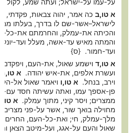
על-עמו על-ישראל; ועתה שמע, לקול דבר
א טו,ב
כה אמר, יהוה צבאות, פקדתי, 
לישראל–אשר-שם לו בדרך, בעלתו ממ
והכיתה את-עמלק, והחרמתם את-כל-אשר
והמתה מאיש עד-אשה, מעלל ועד-יונק,
ועד-חמור. {ס}
א טו,ד
וישמע שאול, את-העם, ויפקדם ב
ועשרת אלפים, את-איש יהודה.
א טו,ה
ו
וירב, בנחל.
א טו,ו
ויאמר שאול אל-הקיני
פן-אספך עמו, ואתה עשיתה חסד עם-כל
ממצרים; ויסר קיני, מתוך עמלק.
א טו,ז
מחוילה בואך שור, אשר על-פני מצרים.
מלך-עמלק, חי; ואת-כל-העם, החרים 
שאול והעם על-אגג, ועל-מיטב הצאן וה