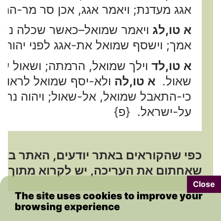
אגג מעדנת; ויאמר אגג, אכן סר מר-המו
א טו,לג
ויאמר שמואל–כאשר שכלה נשי
אמך; וישסף שמואל את-אגג לפני יהוה, 
א טו,לד
וילך שמואל, הרמתה; ושאול על
שאול.
א טו,לה
ולא-יסף שמואל לראות 
כי-התאבל שמואל, אל-שאול; ויהוה נחם
על-ישראל. {פ}
כפי שהקוראים באתר יודעים, האתר בבניה
שאחתום את העריכה, יש לקרוא מתוך היד
The site uses cookies to improve your
browsing experience