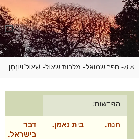
לג
תוכן
חפש:
8.8- ספר שמואל- מלכות שאול- שָׁאוּל֙ וי֣וֹנָתָ֔ן.
הפרשות:
חנה.
בית נאמן.
דבר
בישראל.