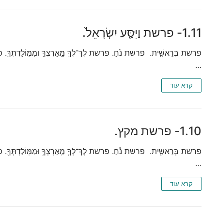
1.11- פרשת וַיִּסַּ֤ע יִשְׂרָאֵל֙.
פרשת בְּרֵאשִׁ֖ית. פרשת נֹ֕חַ. פרשת לֶךְ־לְךָ֛ מֵֽאַרְצְךָ֥ וּמִמּֽוֹלַדְתְּךָ֖. פרשת
…
קרא עוד
1.10- פרשת מקץ.
פרשת בְּרֵאשִׁ֖ית. פרשת נֹ֕חַ. פרשת לֶךְ־לְךָ֛ מֵֽאַרְצְךָ֥ וּמִמּֽוֹלַדְתְּךָ֖. פרשת
…
קרא עוד