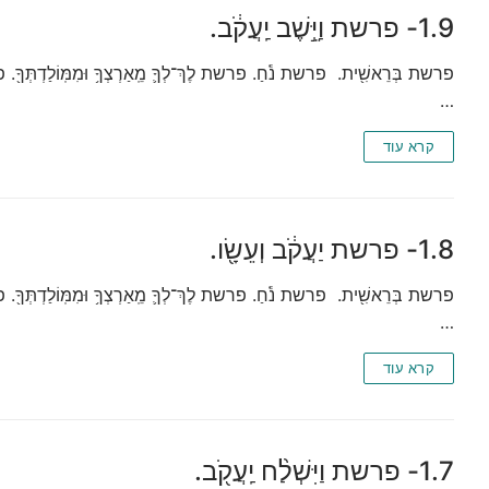
1.9- פרשת וַיֵּ֣שֶׁב יַֽעֲקֹ֔ב.
פרשת בְּרֵאשִׁ֖ית. פרשת נֹ֕חַ. פרשת לֶךְ־לְךָ֛ מֵֽאַרְצְךָ֥ וּמִמּֽוֹלַדְתְּךָ֖. פרשת
…
קרא עוד
1.8- פרשת יַעֲקֹ֔ב וְעֵשָׂ֖ו.
פרשת בְּרֵאשִׁ֖ית. פרשת נֹ֕חַ. פרשת לֶךְ־לְךָ֛ מֵֽאַרְצְךָ֥ וּמִמּֽוֹלַדְתְּךָ֖. פרשת
…
קרא עוד
1.7- פרשת וַיִּשְׁלַ֨ח יַֽעֲקֹ֖ב.