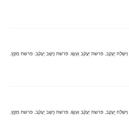
ְׁלַ֨ח יַֽעֲקֹ֖ב. פרשת יַעֲקֹ֔ב וְעֵשָׂ֖ו. פרשת וַיֵּ֣שֶׁב יַֽעֲקֹ֔ב. פרשת מִקֵּ֖ץ.
ְׁלַ֨ח יַֽעֲקֹ֖ב. פרשת יַעֲקֹ֔ב וְעֵשָׂ֖ו. פרשת וַיֵּ֣שֶׁב יַֽעֲקֹ֔ב. פרשת מִקֵּ֖ץ.