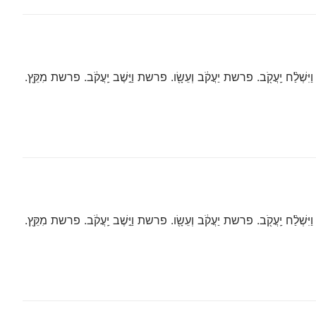
ְׁלַ֨ח יַֽעֲקֹ֖ב. פרשת יַעֲקֹ֔ב וְעֵשָׂ֖ו. פרשת וַיֵּ֣שֶׁב יַֽעֲקֹ֔ב. פרשת מִקֵּ֖ץ.
ְׁלַ֨ח יַֽעֲקֹ֖ב. פרשת יַעֲקֹ֔ב וְעֵשָׂ֖ו. פרשת וַיֵּ֣שֶׁב יַֽעֲקֹ֔ב. פרשת מִקֵּ֖ץ.