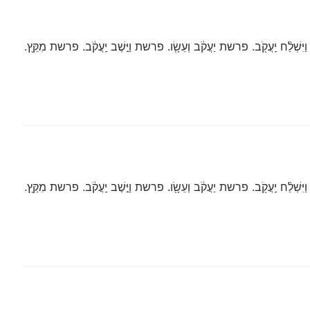
ְׁלַ֨ח יַֽעֲקֹ֖ב. פרשת יַעֲקֹ֔ב וְעֵשָׂ֖ו. פרשת וַיֵּ֣שֶׁב יַֽעֲקֹ֔ב. פרשת מִקֵּ֖ץ.
ְׁלַ֨ח יַֽעֲקֹ֖ב. פרשת יַעֲקֹ֔ב וְעֵשָׂ֖ו. פרשת וַיֵּ֣שֶׁב יַֽעֲקֹ֔ב. פרשת מִקֵּ֖ץ.