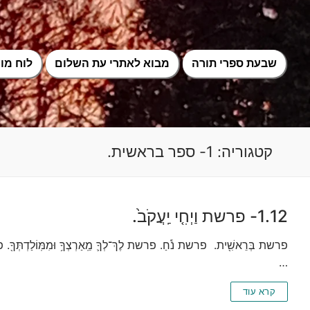
לג
תוכן
שבעת ספרי תורה
מבוא לאתרי עת השלום
לוח מוע
קטגוריה:
1- ספר בראשית.
1.12- פרשת וַיְחִ֤י יַֽעֲקֹב֙.
פרשת בְּרֵאשִׁ֖ית. פרשת נֹ֕חַ. פרשת לֶךְ־לְךָ֛ מֵֽאַרְצְךָ֥ וּמִמּֽוֹלַדְתְּךָ֖. פרשת
…
קרא עוד