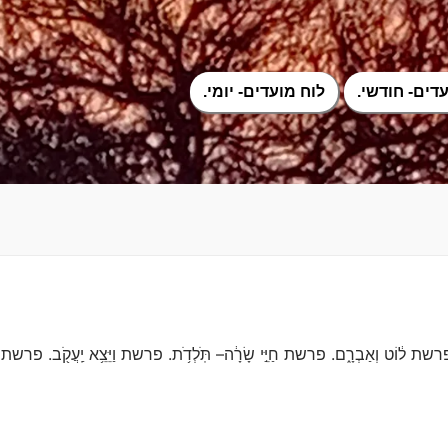
דים- חודשי.
לוח מועדים- יומי.
 ל֔וֹט וְאַבְרָ֑ם. פרשת חַיֵּ֣י שָׂרָ֔ה– תֹּֽלְדֹ֥ת. פרשת וַיֵּצֵ֥א יַֽעֲקֹ֖ב. פרשת וַיִּש