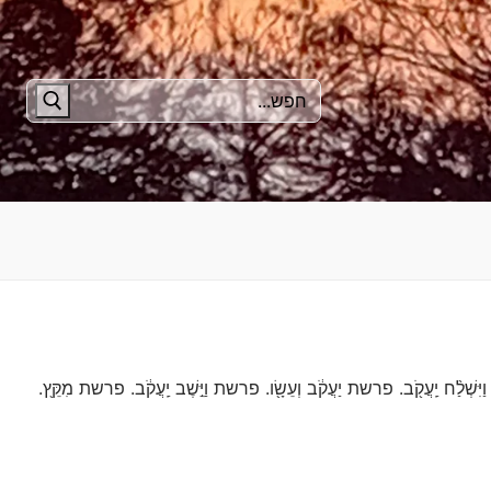
חפש:
ְׁלַ֨ח יַֽעֲקֹ֖ב. פרשת יַעֲקֹ֔ב וְעֵשָׂ֖ו. פרשת וַיֵּ֣שֶׁב יַֽעֲקֹ֔ב. פרשת מִקֵּ֖ץ.