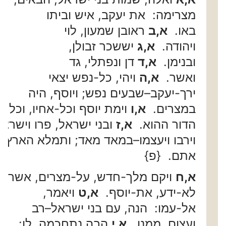
מצרימה: את יעקב, איש וביתו
באו.
א,ב
ראובן שמעון, לוי
ויהודה.
א,ג
יששכר זבולן,
ובנימן.
א,ד
דן ונפתלי, גד
ואשר.
א,ה
ויהי, כל-נפש יצאי
ירך-יעקב–שבעים נפש; ויוסף, היה
במצרים.
א,ו
וימת יוסף וכל-אחיו, וכל
הדור ההוא.
א,ז
ובני ישראל, פרו וישרצו
וירבו ויעצמו–במאד מאד; ותמלא הארץ,
אתם. {פ}
א,ח
ויקם מלך-חדש, על-מצרים, אשר
לא-ידע, את-יוסף.
א,ט
ויאמר,
אל-עמו: הנה, עם בני ישראל–רב
ועצום, ממנו.
א,י
הבה נתחכמה, לו: