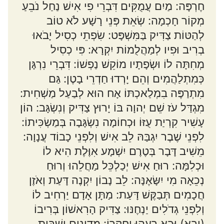
חֶרְפָּה: מַיִם עֲמֻקִּים דִּבְרֵי פִי אִישׁ נַחַל נֹבֵעַ
מְקוֹר חָכְמָה: שְׂאֵת פְּנֵי רָשָׁע לֹא טוֹב
לְהַטּוֹת צַדִּיק בַּמִּשְׁפָּט: שִׂפְתֵי כְסִיל יָבֹאוּ
בְרִיב וּפִיו לְמַהֲלֻמוֹת יִקְרָא: פִּי כְסִיל
מְחִתָּה לוֹ וּשְׂפָתָיו מוֹקֵשׁ נַפְשׁוֹ: דִּבְרֵי נִרְגָּן
כְּמִתְלַהֲמִים וְהֵם יָרְדוּ חַדְרֵי בָטֶן: גַּם
מִתְרַפֶּה בִמְלַאכְתּוֹ אָח הוּא לְבַעַל מַשְׁחִית:
מִגְדַּל עֹז שֵׁם יְהוָה בּוֹ יָרוּץ צַדִּיק וְנִשְׂגָּב: הוֹן
עָשִׁיר קִרְיַת עֻזּוֹ וּכְחוֹמָה נִשְׂגָּבָה בְּמַשְׂכִּיתוֹ:
לִפְנֵי שֶׁבֶר יִגְבַּהּ לֵב אִישׁ וְלִפְנֵי כָבוֹד עֲנָוָה:
מֵשִׁיב דָּבָר בְּטֶרֶם יִשְׁמָע אִוֶּלֶת הִיא לוֹ
וּכְלִמָּה: רוּחַ אִישׁ יְכַלְכֵּל מַחֲלֵהוּ וְרוּחַ
נְכֵאָה מִי יִשָּׂאֶנָּה: לֵב נָבוֹן יִקְנֶה דָּעַת וְאֹזֶן
חֲכָמִים תְּבַקֶּשׁ דָּעַת: מַתָּן אָדָם יַרְחִיב לוֹ
וְלִפְנֵי גְדֹלִים יַנְחֶנּוּ: צַדִּיק הָרִאשׁוֹן בְּרִיבוֹ
(יבא) וּבָא רֵעֵהוּ וַחֲקָרוֹ: מִדְיָנִים יַשְׁבִּית