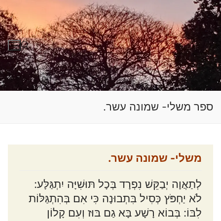
לג
תוכן
חפש:
ספר משלי- שמונה עשר.
משלי- שמונה עשר.
לְתַאֲוָה יְבַקֵּשׁ נִפְרָד בְּכָל תּוּשִׁיָּה יִתְגַּלָּע:
לֹא יַחְפֹּץ כְּסִיל בִּתְבוּנָה כִּי אִם בְּהִתְגַּלּוֹת
לִבּוֹ: בְּבוֹא רָשָׁע בָּא גַם בּוּז וְעִם קָלוֹן