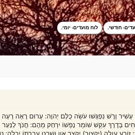
דים- חודשי.
לוח מועדים- יומי.
ָשִׁיר וָרָשׁ נִפְגָּשׁוּ עֹשֵׂה כֻלָּם יְהוָה: עָרוּם רָאָה רָעָה (ו
חִים בְּדֶרֶךְ עִקֵּשׁ שׁוֹמֵר נַפְשׁוֹ יִרְחַק מֵהֶם: חֲנֹךְ לַנַּעַר עַל
זוֹרֵעַ עַוְלָה (יקצור) יִקְצָר אָוֶן וְשֵׁבֶט עֶבְרָתוֹ יִכְלֶה: טוֹב 