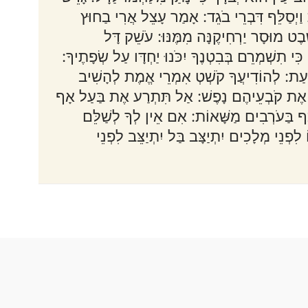
וַיְסַלֵּף דִּבְרֵי בֹגֵד: אָמַר עָצֵל אֲרִי בַחוּץ
ט מוּסָר יַרְחִיקֶנָּה מִמֶּנּוּ: עֹשֵׁק דָּל
י תִשְׁמְרֵם בְּבִטְנֶךָ יִכֹּנוּ יַחְדָּו עַל שְׂפָתֶיךָ:
עַת: לְהוֹדִיעֲךָ קֹשְׁטְ אִמְרֵי אֱמֶת לְהָשִׁיב
ָבַע אֶת קֹבְעֵיהֶם נָפֶשׁ: אַל תִּתְרַע אֶת בַּעַל אָף
 בַּעֹרְבִים מַשָּׁאוֹת: אִם אֵין לְךָ לְשַׁלֵּם
פְנֵי מְלָכִים יִתְיַצָּב בַּל יִתְיַצֵּב לִפְנֵי