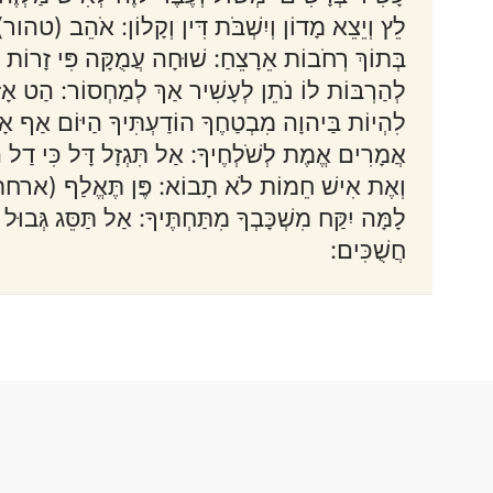
לֵץ וְיֵצֵא מָדוֹן וְיִשְׁבֹּת דִּין וְקָלוֹן: אֹהֵב (טהור
בְּתוֹךְ רְחֹבוֹת אֵרָצֵחַ: שׁוּחָה עֲמֻקָּה פִּי זָרוֹת ז
לְהַרְבּוֹת לוֹ נֹתֵן לְעָשִׁיר אַךְ לְמַחְסוֹר: הַט אָזְנְךָ
לִהְיוֹת בַּיהוָה מִבְטַחֶךָ הוֹדַעְתִּיךָ הַיּוֹם אַף 
אֲמָרִים אֱמֶת לְשֹׁלְחֶיךָ: אַל תִּגְזָל דָּל כִּי דַל 
וְאֶת אִישׁ חֵמוֹת לֹא תָבוֹא: פֶּן תֶּאֱלַף (ארחתו) אֹ
לָמָּה יִקַּח מִשְׁכָּבְךָ מִתַּחְתֶּיךָ: אַל תַּסֵּג גְּבוּ
חֲשֻׁכִּים: