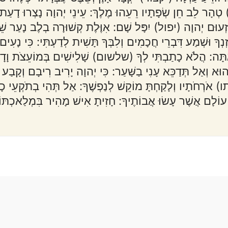
) טְהָר לֵב חֵן שְׂפָתָיו רֵעֵהוּ מֶלֶךְ: עֵינֵי יְהוָה נָצְרוּ דָעַת 
ְעוּם יְהוָה (יפול) יִפָּל שָׁם: אִוֶּלֶת קְשׁוּרָה בְלֶב נָעַר שֵׁבֶ
 וּשְׁמַע דִּבְרֵי חֲכָמִים וְלִבְּךָ תָּשִׁית לְדַעְתִּי: כִּי נָעִים כִּ
אָתָּה: הֲלֹא כָתַבְתִּי לְךָ (שלשום) שָׁלִישִׁים בְּמוֹעֵצֹת וָדָ
הוּא וְאַל תְּדַכֵּא עָנִי בַשָּׁעַר: כִּי יְהוָה יָרִיב רִיבָם וְק
רְחֹתָיו וְלָקַחְתָּ מוֹקֵשׁ לְנַפְשֶׁךָ: אַל תְּהִי בְתֹקְעֵי כָף
ל עוֹלָם אֲשֶׁר עָשׂוּ אֲבוֹתֶיךָ: חָזִיתָ אִישׁ מָהִיר בִּמְלַאכְתּוֹ לִ