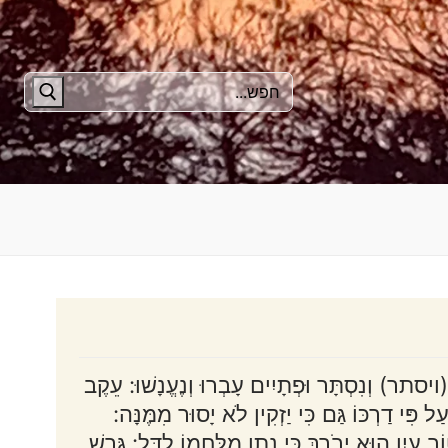
חפש:
יסתר) וְנִסְתָּר וּפְתָיִים עָבְרוּ וְנֶעֱנָשׁוּ: עֵקֶב
 פִּי דַרְכּוֹ גַּם כִּי יַזְקִין לֹא יָסוּר מִמֶּנָּה:
עַיִן הוּא יְבֹרָךְ כִּי נָתַן מִלַּחְמוֹ לַדָּל: גָּרֵשׁ