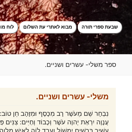
לג
תוכן
שבעת ספרי תורה
מבוא לאתרי עת השלום
לוח מוע
ספר משלי- עשרים ושניים.
משלי- עשרים ושניים.
נִבְחָר שֵׁם מֵעֹשֶׁר רָב מִכֶּסֶף וּמִזָּהָב חֵן טוֹב: ע
עֲנָוָה יִרְאַת יְהוָה עֹשֶׁר וְכָבוֹד וְחַיִּים: צִנִּים פַּ
עָשִׁיר בְּרָשִׁים יִמְשׁוֹל וְעֶבֶד לוֶֹה לְאִישׁ מַלְוֶה: 