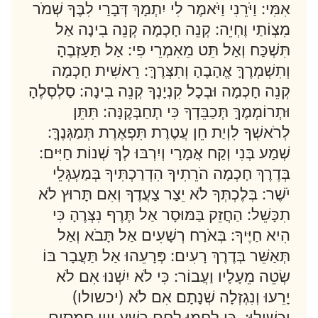
אִמִּי: וַיֹּרֵנִי וַיֹּאמֶר לִי יִתְמָךְ דְּבָרַי לִבֶּךָ שְׁמֹר
מִצְוֹתַי וֶחְיֵה: קְנֵה חָכְמָה קְנֵה בִינָה אַל
תִּשְׁכַּח וְאַל תֵּט מֵאִמְרֵי פִי: אַל תַּעַזְבֶהָ
וְתִשְׁמְרֶךָּ אֱהָבֶהָ וְתִצְּרֶךָּ: רֵאשִׁית חָכְמָה
קְנֵה חָכְמָה וּבְכָל קִנְיָנְךָ קְנֵה בִינָה: סַלְסְלֶהָ
וּתְרוֹמְמֶךָּ תְּכַבֵּדְךָ כִּי תְחַבְּקֶנָּה: תִּתֵּן
לְרֹאשְׁךָ לִוְיַת חֵן עֲטֶרֶת תִּפְאֶרֶת תְּמַגְּנֶךָּ:
שְׁמַע בְּנִי וְקַח אֲמָרָי וְיִרְבּוּ לְךָ שְׁנוֹת חַיִּים:
בְּדֶרֶךְ חָכְמָה הֹרֵתִיךָ הִדְרַכְתִּיךָ בְּמַעְגְּלֵי
יֹשֶׁר: בְּלֶכְתְּךָ לֹא יֵצַר צַעֲדֶךָ וְאִם תָּרוּץ לֹא
תִכָּשֵׁל: הַחֲזֵק בַּמּוּסָר אַל תֶּרֶף נִצְּרֶהָ כִּי
הִיא חַיֶּיךָ: בְּאֹרַח רְשָׁעִים אַל תָּבֹא וְאַל
תְּאַשֵּׁר בְּדֶרֶךְ רָעִים: פְּרָעֵהוּ אַל תַּעֲבָר בּוֹ
שְׂטֵה מֵעָלָיו וַעֲבוֹר: כִּי לֹא יִשְׁנוּ אִם לֹא
יָרֵעוּ וְנִגְזְלָה שְׁנָתָם אִם לֹא (יכשולו)
יַכְשִׁילוּ: כִּי לָחֲמוּ לֶחֶם רֶשַׁע וְיֵין חֲמָסִים