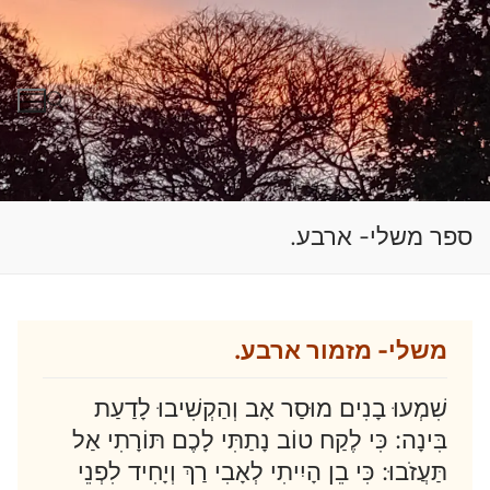
לג
תוכן
חפש:
ספר משלי- ארבע.
משלי- מזמור ארבע.
שִׁמְעוּ בָנִים מוּסַר אָב וְהַקְשִׁיבוּ לָדַעַת
בִּינָה: כִּי לֶקַח טוֹב נָתַתִּי לָכֶם תּוֹרָתִי אַל
תַּעֲזֹבוּ: כִּי בֵן הָיִיתִי לְאָבִי רַךְ וְיָחִיד לִפְנֵי