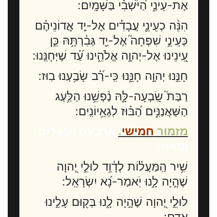
אֶת-עֵינַ֑י הַ֝יֹּשְׁבִ֗י בַּשָּׁמָֽיִם:
הִנֵּ֨ה כְעֵינֵ֪י עֲבָדִ֡ים אֶל-יַ֤ד אֲֽדוֹנֵיהֶ֗ם
כְּעֵינֵ֣י שִׁפְחָה֮ אֶל-יַ֪ד גְּבִ֫רְתָּ֥הּ כֵּ֣ן
עֵ֭ינֵינוּ אֶל-יְהוָ֣ה אֱלֹהֵ֑ינוּ עַ֝֗ד שֶׁיְּחָנֵּֽנוּ:
חָנֵּ֣נוּ יְהוָ֣ה חָנֵּ֑נוּ כִּֽי-רַ֝֗ב שָׂבַ֥עְנוּ בֽוּז:
רַבַּת֮ שָֽׂבְעָה-לָּ֪הּ נַ֫פְשֵׁ֥נוּ הַלַּ֥עַג
הַשַּׁאֲנַנִּ֑ים הַ֝בּ֗וּז לִגְאֵ֥יוֹנִֽים:
מזמור
חמישי
.
ארבעה ועשרים
ומאה.
שִׁ֥יר הַֽמַּעֲל֗וֹת לְדָ֫וִ֥ד לוּלֵ֣י יְ֭הוָה
שֶׁהָ֣יָה לָ֑נוּ יֹֽאמַר-נָ֝א יִשְׂרָאֵֽל:
לוּלֵ֣י יְ֭הוָה שֶׁהָ֣יָה לָ֑נוּ בְּק֖וּם עָלֵ֣ינוּ
אָדָֽם: