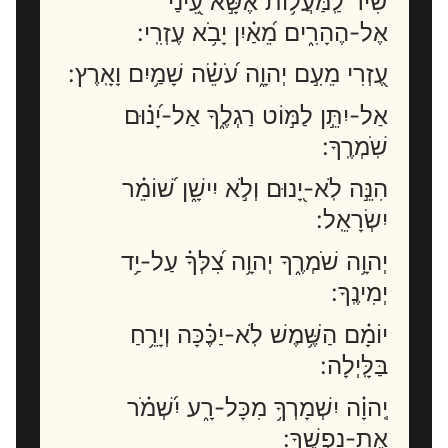
שִׁ֗יר לַֽמַּ֫עֲל֥וֹת אֶשָּׂ֣א עֵ֭ינַי
אֶל-הֶהָרִ֑ים מֵ֝אַ֗יִן יָבֹ֥א עֶזְרִֽי:
עֶ֭זְרִי מֵעִ֣ם יְהוָ֑ה עֹ֝שֵׂ֗ה שָׁמַ֥יִם וָאָֽרֶץ:
אַל-יִתֵּ֣ן לַמּ֣וֹט רַגְלֶ֑ךָ אַל-יָ֝נ֗וּם
שֹֽׁמְרֶֽךָ:
הִנֵּ֣ה לֹֽא-יָ֭נוּם וְלֹ֣א יִישָׁ֑ן שׁ֝וֹמֵ֗ר
יִשְׂרָאֵֽל:
יְהוָ֥ה שֹׁמְרֶ֑ךָ יְהוָ֥ה צִ֝לְּךָ֗ עַל-יַ֥ד
יְמִינֶֽךָ:
יוֹמָ֗ם הַשֶּׁ֥מֶשׁ לֹֽא-יַכֶּ֗כָּה וְיָרֵ֥חַ
בַּלָּֽיְלָה:
יְֽהוָ֗ה יִשְׁמָרְךָ֥ מִכָּל-רָ֑ע יִ֝שְׁמֹ֗ר
אֶת-נַפְשֶֽׁךָ: