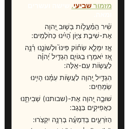
מזמור
שביעי
.
שישה ועשרים
ומאה.
שִׁ֗יר הַֽמַּ֫עֲל֥וֹת בְּשׁ֣וּב יְ֭הוָה
אֶת-שִׁיבַ֣ת צִיּ֑וֹן הָ֝יִ֗ינוּ כְּחֹלְמִֽים:
אָ֤ז יִמָּלֵ֪א שְׂח֡וֹק פִּינוּ֮ וּלְשׁוֹנֵ֪נוּ רִ֫נָּ֥ה
אָ֭ז יֹאמְר֣וּ בַגּוֹיִ֑ם הִגְדִּ֥יל יְ֝הוָ֗ה
לַעֲשׂ֥וֹת עִם-אֵֽלֶּה:
הִגְדִּ֣יל יְ֭הוָה לַעֲשׂ֥וֹת עִמָּ֗נוּ הָיִ֥ינוּ
שְׂמֵחִֽים:
שׁוּבָ֣ה יְ֭הוָה אֶת-(שבותנו) שְׁבִיתֵ֑נוּ
כַּאֲפִיקִ֥ים בַּנֶּֽגֶב:
הַזֹּרְעִ֥ים בְּדִמְעָ֗ה בְּרִנָּ֥ה יִקְצֹֽרוּ: