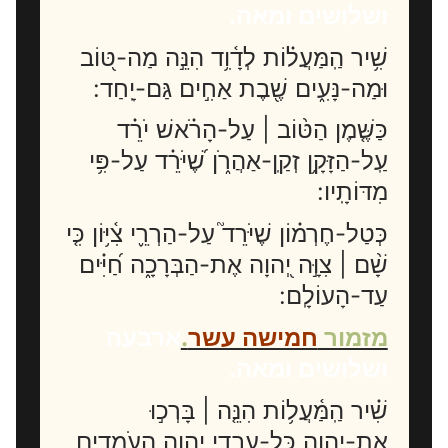
ושלושים ומאה.
שִׁ֥יר הַֽמַּעֲל֗וֹת לְדָ֫וִ֥ד הִנֵּ֣ה מַה-טּ֭וֹב
וּמַה-נָּעִ֑ים שֶׁ֖בֶת אַחִ֣ים גַּם-יָֽחַד:
כַּשֶּׁ֤מֶן הַטּ֨וֹב | עַל-הָרֹ֗אשׁ יֹרֵ֗ד
עַֽל-הַזָּקָ֥ן זְקַֽן-אַהֲרֹ֑ן שֶׁ֝יֹּרֵ֗ד עַל-פִּ֥י
מִדּוֹתָֽיו:
כְּטַל-חֶרְמ֗וֹן שֶׁיֹּרֵד֮ עַל-הַרְרֵ֪י צִ֫יּ֥וֹן כִּ֤י
שָׁ֨ם | צִוָּ֣ה יְ֭הוָה אֶת-הַבְּרָכָ֑ה חַ֝יִּ֗ים
עַד-הָעוֹלָֽם:
מזמור
חמישה עשר
.
ארבעה
ושלושים ומאה.
שִׁ֗יר הַֽמַּ֫עֲל֥וֹת הִנֵּ֤ה | בָּרְכ֣וּ
אֶת-יְ֭הוָה כָּל-עַבְדֵ֣י יְהוָ֑ה הָעֹמְדִ֥ים