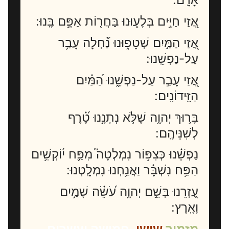
אֲ֭זַי חַיִּ֣ים בְּלָע֑וּנוּ בַּחֲר֖וֹת אַפָּ֣ם בָּֽנוּ:
אֲ֭זַי הַמַּ֣יִם שְׁטָפ֑וּנוּ נַ֝֗חְלָה עָבַ֥ר
עַל-נַפְשֵֽׁנוּ:
אֲ֭זַי עָבַ֣ר עַל-נַפְשֵׁ֑נוּ הַ֝מַּ֗יִם
הַזֵּֽידוֹנִֽים:
בָּר֥וּךְ יְהוָ֑ה שֶׁלֹּ֥א נְתָנָ֥נוּ טֶ֝֗רֶף
לְשִׁנֵּיהֶֽם:
נַפְשֵׁ֗נוּ כְּצִפּ֥וֹר נִמְלְטָה֮ מִפַּ֪ח י֫וֹקְשִׁ֥ים
הַפַּ֥ח נִשְׁבָּ֗ר וַאֲנַ֥חְנוּ נִמְלָֽטְנוּ:
עֶ֭זְרֵנוּ בְּשֵׁ֣ם יְהוָ֑ה עֹ֝שֵׂ֗ה שָׁמַ֥יִם
וָאָֽרֶץ:
מזמור
שישי
.
חמישה ועשרים