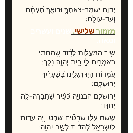
יְֽהוָ֗ה יִשְׁמָר-צֵאתְךָ֥ וּבוֹאֶ֑ךָ מֵֽ֝עַתָּ֗ה
וְעַד-עוֹלָֽם:
מזמור
שלישי
.
שנים ועשרים
ומאה.
שִׁ֥יר הַֽמַּעֲל֗וֹת לְדָ֫וִ֥ד שָׂ֭מַחְתִּי
בְּאֹמְרִ֣ים לִ֑י בֵּ֖ית יְהוָ֣ה נֵלֵֽךְ:
עֹ֭מְדוֹת הָי֣וּ רַגְלֵ֑ינוּ בִּ֝שְׁעָרַ֗יִךְ
יְרוּשָׁלִָֽם:
יְרוּשָׁלִַ֥ם הַבְּנוּיָ֑ה כְּ֝עִ֗יר שֶׁחֻבְּרָה-לָּ֥הּ
יַחְדָּֽו:
שֶׁשָּׁ֨ם עָל֪וּ שְׁבָטִ֡ים שִׁבְטֵי-יָ֭הּ עֵד֣וּת
לְיִשְׂרָאֵ֑ל לְ֝הֹד֗וֹת לְשֵׁ֣ם יְהוָֽה: