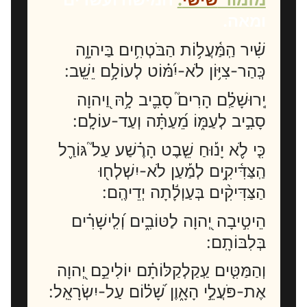
ומאה.
שִׁ֗יר הַֽמַּ֫עֲל֥וֹת הַבֹּטְחִ֥ים בַּיהוָ֑ה
כְּֽהַר-צִיּ֥וֹן לֹא-יִ֝מּ֗וֹט לְעוֹלָ֥ם יֵשֵֽׁב:
יְֽרוּשָׁלִַ֗ם הָרִים֮ סָבִ֪יב לָ֥הּ וַ֭יהוָה
סָבִ֣יב לְעַמּ֑וֹ מֵ֝עַתָּ֗ה וְעַד-עוֹלָֽם:
כִּ֤י לֹ֪א יָנ֡וּחַ שֵׁ֤בֶט הָרֶ֗שַׁע עַל֮ גּוֹרַ֪ל
הַֽצַּדִּ֫יקִ֥ים לְמַ֡עַן לֹא-יִשְׁלְח֖וּ
הַצַּדִּיקִ֨ים בְּעַוְלָ֬תָה יְדֵיהֶֽם:
הֵיטִ֣יבָה יְ֭הוָה לַטּוֹבִ֑ים וְ֝לִֽישָׁרִ֗ים
בְּלִבּוֹתָֽם:
וְהַמַּטִּ֤ים עַֽקַלְקַלּוֹתָ֗ם יוֹלִיכֵ֣ם יְ֭הוָה
אֶת-פֹּעֲלֵ֣י הָאָ֑וֶן שָׁ֝ל֗וֹם עַל-יִשְׂרָאֵֽל: