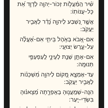
שִׁ֗יר הַֽמַּ֫עֲל֥וֹת זְכוֹר-יְהוָ֥ה לְדָוִ֑ד אֵ֝ת
כָּל-עֻנּוֹתֽוֹ:
אֲשֶׁ֣ר נִ֭שְׁבַּע לַיהוָ֑ה נָ֝דַ֗ר לַאֲבִ֥יר
יַעֲקֹֽב:
אִם-אָ֭בֹא בְּאֹ֣הֶל בֵּיתִ֑י אִם-אֶ֝עֱלֶ֗ה
עַל-עֶ֥רֶשׂ יְצוּעָֽי:
אִם-אֶתֵּ֣ן שְׁנַ֣ת לְעֵינָ֑י לְֽעַפְעַפַּ֥י
תְּנוּמָֽה:
עַד-אֶמְצָ֣א מָ֭קוֹם לַיהוָ֑ה מִ֝שְׁכָּנ֗וֹת
לַאֲבִ֥יר יַעֲקֹֽב:
הִנֵּֽה-שְׁמַֽעֲנ֥וּהָ בְאֶפְרָ֑תָה מְ֝צָאנ֗וּהָ
בִּשְׂדֵי-יָֽעַר: