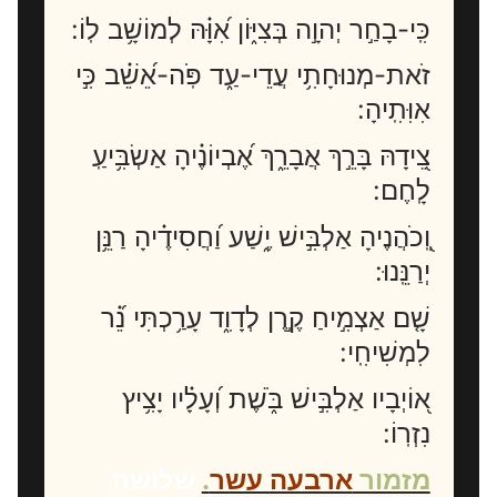
כִּֽי-בָחַ֣ר יְהוָ֣ה בְּצִיּ֑וֹן אִ֝וָּ֗הּ לְמוֹשָׁ֥ב לֽוֹ:
זֹאת-מְנוּחָתִ֥י עֲדֵי-עַ֑ד פֹּֽה-אֵ֝שֵׁ֗ב כִּ֣י
אִוִּתִֽיהָ:
צֵ֭ידָהּ בָּרֵ֣ךְ אֲבָרֵ֑ךְ אֶ֝בְיוֹנֶ֗יהָ אַשְׂבִּ֥יעַֽ
לָֽחֶם:
וְֽ֭כֹהֲנֶיהָ אַלְבִּ֣ישׁ יֶ֑שַׁע וַ֝חֲסִידֶ֗יהָ רַנֵּ֥ן
יְרַנֵּֽנוּ:
שָׁ֤ם אַצְמִ֣יחַ קֶ֣רֶן לְדָוִ֑ד עָרַ֥כְתִּי נֵ֝֗ר
לִמְשִׁיחִֽי:
א֭וֹיְבָיו אַלְבִּ֣ישׁ בֹּ֑שֶׁת וְ֝עָלָ֗יו יָצִ֥יץ
נִזְרֽוֹ:
מזמור
ארבעה עשר
.
שלושה