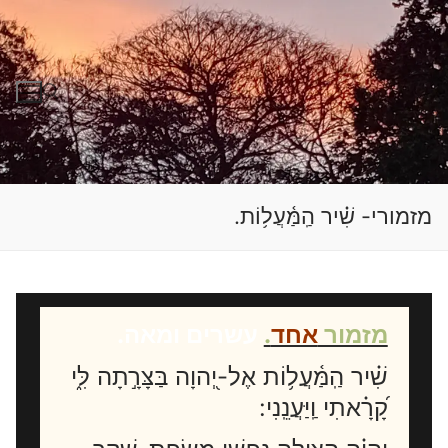
לג
תוכן
חפש:
מזמורי- שִׁ֗יר הַֽמַּ֫עֲל֥וֹת.
מזמור
אחד
.
עשרים ומאה.
שִׁ֗יר הַֽמַּ֫עֲל֥וֹת אֶל-יְ֭הוָה בַּצָּרָ֣תָה לִּ֑י
קָ֝רָ֗אתִי וַֽיַּעֲנֵֽנִי: