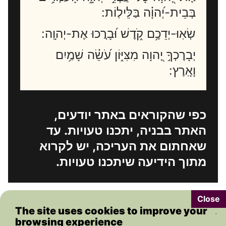
בְּבֵית-יְ֝הוָ֗ה בַּלֵּילֽוֹת:
שְׂאֽוּ-יְדֵכֶ֥ם קֹ֑דֶשׁ וּ֝בָרֲכוּ אֶת-יְהוָֽה:
יְבָרֶכְךָ֣ יְ֭הוָה מִצִּיּ֑וֹן עֹ֝שֵׂ֗ה שָׁמַ֥יִם
וָאָֽרֶץ:
כפי שהקוראים באתר יודעים,
האתר בבניה, יתכנו טעויות. עד
שאחתום את העריכה, יש לקרוא
מתוך הידיעה שיתכנו טעויות.
.
The site uses cookies to improve your
browsing experience