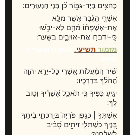
כְּחִצִּ֥ים בְּיַד-גִּבּ֑וֹר כֵּ֝֗ן בְּנֵ֣י הַנְּעוּרִֽים:
אַשְׁרֵ֤י הַגֶּ֗בֶר אֲשֶׁ֤ר מִלֵּ֥א
אֶת-אַשְׁפָּת֗וֹ מֵ֫הֶ֥ם לֹֽא-יֵבֹ֑שׁוּ
כִּֽי-יְדַבְּר֖וּ אֶת-אוֹיְבִ֣ים בַּשָּֽׁעַר:
מזמור
תשיעי
.
שמונה ועשרים
ומאה.
שִׁ֗יר הַֽמַּ֫עֲל֥וֹת אַ֭שְׁרֵי כָּל-יְרֵ֣א יְהוָ֑ה
הַ֝הֹלֵ֗ךְ בִּדְרָכָֽיו:
יְגִ֣יעַ כַּ֭פֶּיךָ כִּ֣י תֹאכֵ֑ל אַ֝שְׁרֶ֗יךָ וְט֣וֹב
לָֽךְ:
אֶשְׁתְּךָ֤ | כְּגֶ֥פֶן פֹּרִיָּה֮ בְּיַרְכְּתֵ֪י בֵ֫יתֶ֥ךָ
בָּ֭נֶיךָ כִּשְׁתִלֵ֣י זֵיתִ֑ים סָ֝בִ֗יב
לְשֻׁלְחָנֶֽךָ: