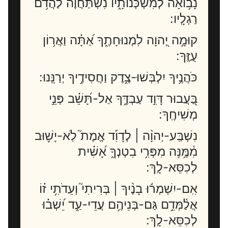
נָב֥וֹאָה לְמִשְׁכְּנוֹתָ֑יו נִ֝שְׁתַּחֲוֶ֗ה לַהֲדֹ֥ם
רַגְלָֽיו:
קוּמָ֣ה יְ֭הוָה לִמְנוּחָתֶ֑ךָ אַ֝תָּ֗ה וַאֲר֥וֹן
עֻזֶּֽךָ:
כֹּהֲנֶ֥יךָ יִלְבְּשׁוּ-צֶ֑דֶק וַחֲסִידֶ֥יךָ יְרַנֵּֽנוּ:
בַּ֭עֲבוּר דָּוִ֣ד עַבְדֶּ֑ךָ אַל-תָּ֝שֵׁ֗ב פְּנֵ֣י
מְשִׁיחֶֽךָ:
נִשְׁבַּֽע-יְהוָ֨ה | לְדָוִ֡ד אֱמֶת֮ לֹֽא-יָשׁ֪וּב
מִ֫מֶּ֥נָּה מִפְּרִ֥י בִטְנְךָ֑ אָ֝שִׁ֗ית
לְכִסֵּא-לָֽךְ:
אִֽם-יִשְׁמְר֬וּ בָנֶ֨יךָ | בְּרִיתִי֮ וְעֵדֹתִ֥י ז֗וֹ
אֲלַ֫מְּדֵ֥ם גַּם-בְּנֵיהֶ֥ם עֲדֵי-עַ֑ד יֵ֝שְׁב֗וּ
לְכִסֵּא-לָֽךְ: