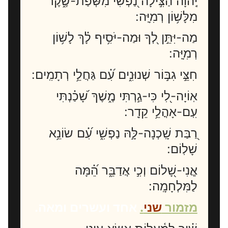
יְֽהוָ֗ה הַצִּ֣ילָה נַ֭פְשִׁי מִשְּׂפַת-שֶׁ֑קֶר
מִלָּשׁ֥וֹן רְמִיָּֽה:
מַה-יִּתֵּ֣ן לְ֭ךָ וּמַה-יֹּסִ֥יף לָ֗ךְ לָשׁ֥וֹן
רְמִיָּֽה:
חִצֵּ֣י גִבּ֣וֹר שְׁנוּנִ֑ים עִ֝֗ם גַּחֲלֵ֥י רְתָמִֽים:
אֽוֹיָה-לִ֭י כִּי-גַ֣רְתִּי מֶ֑שֶׁךְ שָׁ֝כַ֗נְתִּי
עִֽם-אָהֳלֵ֥י קֵדָֽר:
רַ֭בַּת שָֽׁכְנָה-לָּ֣הּ נַפְשִׁ֑י עִ֝֗ם שׂוֹנֵ֥א
שָׁלֽוֹם:
אֲֽנִי-שָׁ֭לוֹם וְכִ֣י אֲדַבֵּ֑ר הֵ֝֗מָּה
לַמִּלְחָמָֽה:
מזמור
שני
.
אחד ועשרים ומאה.