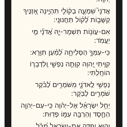
אֲדֹנָי֮ שִׁמְעָ֪ה בְק֫וֹלִ֥י תִּהְיֶ֣ינָה אָ֭זְנֶיךָ
קַשֻּׁב֑וֹת לְ֝ק֗וֹל תַּחֲנוּנָֽי:
אִם-עֲוֹנ֥וֹת תִּשְׁמָר-יָ֑הּ אֲ֝דֹנָ֗י מִ֣י
יַעֲמֹֽד:
כִּֽי-עִמְּךָ֥ הַסְּלִיחָ֑ה לְ֝מַ֗עַן תִּוָּרֵֽא:
קִוִּ֣יתִי יְ֭הוָה קִוְּתָ֣ה נַפְשִׁ֑י וְֽלִדְבָר֥וֹ
הוֹחָֽלְתִּי:
נַפְשִׁ֥י לַֽאדֹנָ֑י מִשֹּׁמְרִ֥ים לַ֝בֹּ֗קֶר
שֹׁמְרִ֥ים לַבֹּֽקֶר:
יַחֵ֥ל יִשְׂרָאֵ֗ל אֶל-יְה֫וָה כִּֽי-עִם-יְהוָ֥ה
הַחֶ֑סֶד וְהַרְבֵּ֖ה עִמּ֣וֹ פְדֽוּת:
וְ֭הוּא יִפְדֶּ֣ה אֶת-יִשְׂרָאֵ֑ל מִ֝כֹּ֗ל