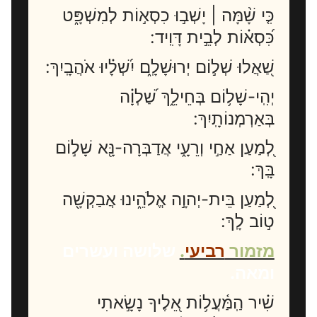
כִּ֤י שָׁ֨מָּה | יָשְׁב֣וּ כִסְא֣וֹת לְמִשְׁפָּ֑ט
כִּ֝סְא֗וֹת לְבֵ֣ית דָּוִֽיד:
שַׁ֭אֲלוּ שְׁל֣וֹם יְרוּשָׁלִָ֑ם יִ֝שְׁלָ֗יוּ אֹהֲבָֽיִךְ:
יְהִֽי-שָׁל֥וֹם בְּחֵילֵ֑ךְ שַׁ֝לְוָ֗ה
בְּאַרְמְנוֹתָֽיִךְ:
לְ֭מַעַן אַחַ֣י וְרֵעָ֑י אֲדַבְּרָה-נָּ֖א שָׁל֣וֹם
בָּֽךְ:
לְ֭מַעַן בֵּית-יְהוָ֣ה אֱלֹהֵ֑ינוּ אֲבַקְשָׁ֖ה
ט֣וֹב לָֽךְ:
מזמור
רביעי
.
שלושה ועשרים
ומאה.
שִׁ֗יר הַֽמַּ֫עֲל֥וֹת אֵ֭לֶיךָ נָשָׂ֣אתִי