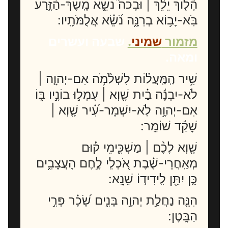
הָ֘ל֤וֹךְ יֵלֵ֨ךְ | וּבָכֹה֮ נֹשֵׂ֪א מֶֽשֶׁךְ-הַ֫זָּ֥רַע
בֹּֽא-יָב֥וֹא בְרִנָּ֑ה נֹ֝שֵׂ֗א אֲלֻמֹּתָֽיו:
מזמור
שמיני
.
שבעה ועשרים
ומאה.
שִׁ֥יר הַֽמַּֽעֲל֗וֹת לִשְׁלֹ֫מֹ֥ה אִם-יְהוָ֤ה |
לֹא-יִבְנֶ֬ה בַ֗יִת שָׁ֤וְא | עָמְל֣וּ בוֹנָ֣יו בּ֑וֹ
אִם-יְהוָ֥ה לֹֽא-יִשְׁמָר-עִ֝֗יר שָׁ֤וְא |
שָׁקַ֬ד שׁוֹמֵֽר:
שָׁ֤וְא לָכֶ֨ם | מַשְׁכִּ֪ימֵי ק֡וּם
מְאַֽחֲרֵי-שֶׁ֗בֶת אֹ֭כְלֵי לֶ֣חֶם הָעֲצָבִ֑ים
כֵּ֤ן יִתֵּ֖ן לִֽידִיד֣וֹ שֵׁנָֽא:
הִנֵּ֤ה נַחֲלַ֣ת יְהוָ֣ה בָּנִ֑ים שָׂ֝כָ֗ר פְּרִ֣י
הַבָּֽטֶן: