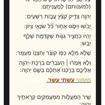
(למענותם) לְמַעֲנִיתָֽם:
יְהוָ֥ה צַדִּ֑יק קִ֝צֵּ֗ץ עֲב֣וֹת רְשָׁעִֽים:
יֵ֭בֹשׁוּ וְיִסֹּ֣גוּ אָח֑וֹר כֹּ֝֗ל שֹׂנְאֵ֥י צִיּֽוֹן:
יִ֭הְיוּ כַּחֲצִ֣יר גַּגּ֑וֹת שֶׁקַּדְמַ֖ת שָׁלַ֣ף
יָבֵֽשׁ:
שֶׁלֹּ֤א מִלֵּ֖א כַפּ֥וֹ קוֹצֵ֗ר וְחִצְנ֥וֹ מְעַמֵּֽר:
וְלֹ֤א אָֽמְר֨וּ | הָעֹבְרִ֗ים בִּרְכַּֽת-יְהוָ֥ה
אֲלֵיכֶ֑ם בֵּרַ֥כְנוּ אֶ֝תְכֶ֗ם בְּשֵׁ֣ם יְהוָֽה:
מזמור
עשתי עשר
.
שלושים
ומאה.
שִׁ֥יר הַֽמַּעֲל֑וֹת מִמַּעֲמַקִּ֖ים קְרָאתִ֣יךָ
יְהוָֽה: