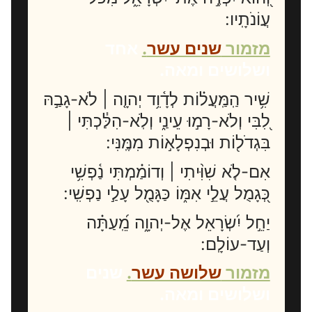
עֲוֹנֹתָֽיו:
מזמור
שנים עשר
.
אחד
ושלושים ומאה.
שִׁ֥יר הַֽמַּֽעֲל֗וֹת לְדָ֫וִ֥ד יְהוָ֤ה | לֹא-גָבַ֣הּ
לִ֭בִּי וְלֹא-רָמ֣וּ עֵינַ֑י וְלֹֽא-הִלַּ֓כְתִּי |
בִּגְדֹל֖וֹת וּבְנִפְלָא֣וֹת מִמֶּֽנִּי:
אִם-לֹ֤א שִׁוִּ֨יתִי | וְדוֹמַ֗מְתִּי נַ֫פְשִׁ֥י
כְּ֭גָמֻל עֲלֵ֣י אִמּ֑וֹ כַּגָּמֻ֖ל עָלַ֣י נַפְשִֽׁי:
יַחֵ֣ל יִ֝שְׂרָאֵל אֶל-יְהוָ֑ה מֵֽ֝עַתָּ֗ה
וְעַד-עוֹלָֽם:
מזמור
שלושה עשר
.
שנים
ושלושים ומאה.