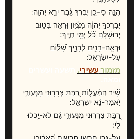
הִנֵּ֣ה כִי-כֵ֭ן יְבֹ֥רַךְ גָּ֗בֶר יְרֵ֣א יְהוָֽה:
יְבָרֶכְךָ֥ יְהוָ֗ה מִצִּ֫יּ֥וֹן וּ֭רְאֵה בְּט֣וּב
יְרוּשָׁלִָ֑ם כֹּ֝֗ל יְמֵ֣י חַיֶּֽיךָ:
וּרְאֵֽה-בָנִ֥ים לְבָנֶ֑יךָ שָׁ֝ל֗וֹם
עַל-יִשְׂרָאֵֽל:
מזמור
עשירי
.
תשעה ועשרים
ומאה.
שִׁ֗יר הַֽמַּ֫עֲל֥וֹת רַ֭בַּת צְרָר֣וּנִי מִנְּעוּרַ֑י
יֹֽאמַר-נָ֝א יִשְׂרָאֵֽל:
רַ֭בַּת צְרָר֣וּנִי מִנְּעוּרָ֑י גַּ֝ם לֹא-יָ֥כְלוּ
לִֽי:
עַל-גַּ֭בִּי חָרְשׁ֣וּ חֹרְשִׁ֑ים הֶ֝אֱרִ֗יכוּ