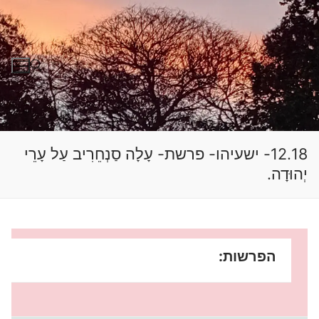
לג
תוכן
חפש:
12.18- ישעיהו- פרשת- עָלָה סַנְחֵרִיב עַל עָרֵי
יְהוּדָה.
הפרשות: