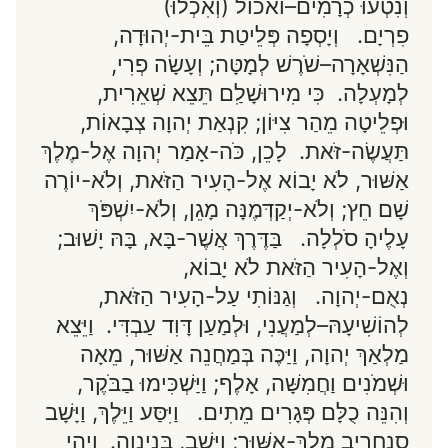
וְנִטְעוּ כְרָמִים–ואכול (וְאִכְלוּ)
פִרְיָם. וְיָסְפָה פְּלֵיטַת בֵּית-יְהוּדָה,
הַנִּשְׁאָרָה–שֹׁרֶשׁ לְמָטָּה; וְעָשָׂה פְרִי,
לְמָעְלָה. כִּי מִירוּשָׁלִַם תֵּצֵא שְׁאֵרִית,
וּפְלֵיטָה מֵהַר צִיּוֹן; קִנְאַת יְהוָה צְבָאוֹת,
תַּעֲשֶׂה-זֹּאת. לָכֵן, כֹּה-אָמַר יְהוָה אֶל-מֶלֶךְ
אַשּׁוּר, לֹא יָבוֹא אֶל-הָעִיר הַזֹּאת, וְלֹא-יוֹרֶה
שָׁם חֵץ; וְלֹא-יְקַדְּמֶנָּה מָגֵן, וְלֹא-יִשְׁפֹּךְ
עָלֶיהָ סֹלְלָה. בַּדֶּרֶךְ אֲשֶׁר-בָּא, בָּהּ יָשׁוּב;
וְאֶל-הָעִיר הַזֹּאת לֹא יָבוֹא,
נְאֻם-יְהוָה. וְגַנּוֹתִי עַל-הָעִיר הַזֹּאת,
לְהוֹשִׁיעָהּ–לְמַעֲנִי, וּלְמַעַן דָּוִד עַבְדִּי. וַיֵּצֵא
מַלְאַךְ יְהוָה, וַיַּכֶּה בְּמַחֲנֵה אַשּׁוּר, מֵאָה
וּשְׁמֹנִים וַחֲמִשָּׁה, אָלֶף; וַיַּשְׁכִּימוּ בַבֹּקֶר,
וְהִנֵּה כֻלָּם פְּגָרִים מֵתִים. וַיִּסַּע וַיֵּלֶךְ, וַיָּשָׁב
סַנְחֵרִיב מֶלֶךְ-אַשּׁוּר; וַיֵּשֶׁב, בְּנִינְוֵה. וַיְהִי