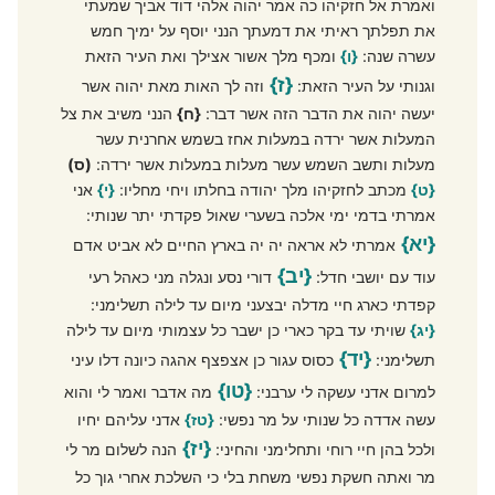
ואמרת אל חזקיהו כה אמר יהוה אלהי דוד אביך שמעתי
את תפלתך ראיתי את דמעתך הנני יוסף על ימיך חמש
עשרה שנה:
{ו}
ומכף מלך אשור אצילך ואת העיר הזאת
{ז}
וגנותי על העיר הזאת:
וזה לך האות מאת יהוה אשר
יעשה יהוה את הדבר הזה אשר דבר:
{ח}
הנני משיב את צל
המעלות אשר ירדה במעלות אחז בשמש אחרנית עשר
מעלות ותשב השמש עשר מעלות במעלות אשר ירדה:
(ס)
{ט}
מכתב לחזקיהו מלך יהודה בחלתו ויחי מחליו:
{י}
אני
אמרתי בדמי ימי אלכה בשערי שאול פקדתי יתר שנותי:
{יא}
אמרתי לא אראה יה יה בארץ החיים לא אביט אדם
{יב}
עוד עם יושבי חדל:
דורי נסע ונגלה מני כאהל רעי
קפדתי כארג חיי מדלה יבצעני מיום עד לילה תשלימני:
{יג}
שויתי עד בקר כארי כן ישבר כל עצמותי מיום עד לילה
{יד}
תשלימני:
כסוס עגור כן אצפצף אהגה כיונה דלו עיני
{טו}
למרום אדני עשקה לי ערבני:
מה אדבר ואמר לי והוא
עשה אדדה כל שנותי על מר נפשי:
{טז}
אדני עליהם יחיו
{יז}
ולכל בהן חיי רוחי ותחלימני והחיני:
הנה לשלום מר לי
מר ואתה חשקת נפשי משחת בלי כי השלכת אחרי גוך כל