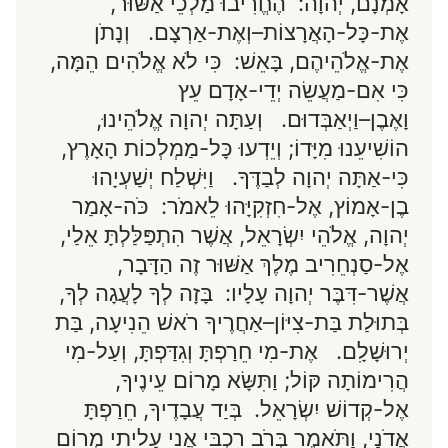
אָמְנָם, יְהוָה: הֶחֱרִיבוּ מַלְכֵי אַשּׁוּר,
אֶת-כָּל-הָאֲרָצוֹת–וְאֶת-אַרְצָם. וְנָתֹן
אֶת-אֱלֹהֵיהֶם, בָּאֵשׁ: כִּי לֹא אֱלֹהִים הֵמָּה,
כִּי אִם-מַעֲשֵׂה יְדֵי-אָדָם עֵץ
וָאֶבֶן–וַיְאַבְּדוּם. וְעַתָּה יְהוָה אֱלֹהֵינוּ,
הוֹשִׁיעֵנוּ מִיָּדוֹ; וְיֵדְעוּ כָּל-מַמְלְכוֹת הָאָרֶץ,
כִּי-אַתָּה יְהוָה לְבַדֶּךָ. וַיִּשְׁלַח יְשַׁעְיָהוּ
בֶן-אָמוֹץ, אֶל-חִזְקִיָּהוּ לֵאמֹר: כֹּה-אָמַר
יְהוָה, אֱלֹהֵי יִשְׂרָאֵל, אֲשֶׁר הִתְפַּלַּלְתָּ אֵלַי,
אֶל-סַנְחֵרִיב מֶלֶךְ אַשּׁוּר זֶה הַדָּבָר,
אֲשֶׁר-דִּבֶּר יְהוָה עָלָיו: בָּזָה לְךָ לָעֲגָה לְךָ,
בְּתוּלַת בַּת-צִיּוֹן–אַחֲרֶיךָ רֹאשׁ הֵנִיעָה, בַּת
יְרוּשָׁלִָם. אֶת-מִי חֵרַפְתָּ וְגִדַּפְתָּ, וְעַל-מִי
הֲרִימוֹתָה קּוֹל; וַתִּשָּׂא מָרוֹם עֵינֶיךָ,
אֶל-קְדוֹשׁ יִשְׂרָאֵל. בְּיַד עֲבָדֶיךָ, חֵרַפְתָּ
אֲדֹנָי, וַתֹּאמֶר בְּרֹב רִכְבִּי אֲנִי עָלִיתִי מְרוֹם