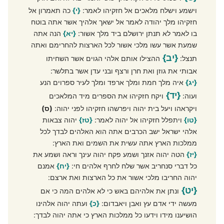
וישמע וישלח מלאכים אל חזקיהו לאמר:
{י}
כה תאמרון אל
חזקיהו מלך יהודה לאמר אל ישאך אלהיך אשר אתה בוטח
בו לאמר לא תנתן ירושלם ביד מלך אשור:
{יא}
הנה אתה
שמעת אשר עשו מלכי אשור לכל הארצות להחרימם ואתה
{יב}
תנצל:
ההצילו אותם אלהי הגוים אשר השחיתו
אבותי את גוזן ואת חרן ורצף ובני עדן אשר בתלשר:
{יג}
איה מלך חמת ומלך ארפד ומלך לעיר ספרוים הנע
{יד}
ועוה:
ויקח חזקיהו את הספרים מיד המלאכים
ויקראהו ויעל בית יהוה ויפרשהו חזקיהו לפני יהוה:
(ס)
{טו}
ויתפלל חזקיהו אל יהוה לאמר:
{טז}
יהוה צבאות
אלהי ישראל ישב הכרבים אתה הוא האלהים לבדך לכל
ממלכות הארץ אתה עשית את השמים ואת הארץ:
{יז}
הטה יהוה אזנך ושמע פקח יהוה עינך וראה ושמע את
כל דברי סנחריב אשר שלח לחרף אלהים חי:
{יח}
אמנם
יהוה החריבו מלכי אשור את כל הארצות ואת ארצם:
{יט}
ונתן את אלהיהם באש כי לא אלהים המה כי אם
מעשה ידי אדם עץ ואבן ויאבדום:
{כ}
ועתה יהוה אלהינו
הושיענו מידו וידעו כל ממלכות הארץ כי אתה יהוה לבדך: