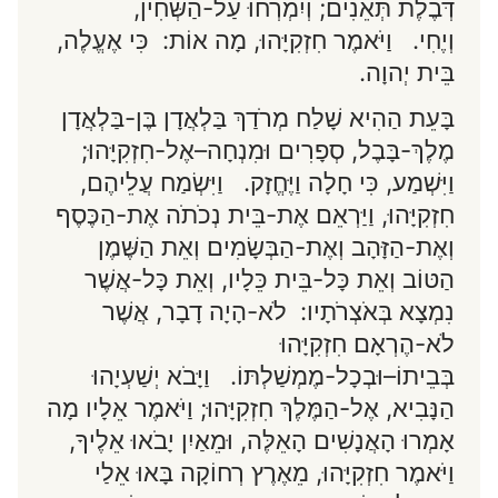
דְּבֶלֶת תְּאֵנִים; וְיִמְרְחוּ עַל-הַשְּׁחִין,
וְיֶחִי. וַיֹּאמֶר חִזְקִיָּהוּ, מָה אוֹת: כִּי אֶעֱלֶה,
בֵּית יְהוָה.
בָּעֵת הַהִיא שָׁלַח מְרֹדַךְ בַּלְאֲדָן בֶּן-בַּלְאֲדָן
מֶלֶךְ-בָּבֶל, סְפָרִים וּמִנְחָה–אֶל-חִזְקִיָּהוּ;
וַיִּשְׁמַע, כִּי חָלָה וַיֶּחֱזָק. וַיִּשְׂמַח עֲלֵיהֶם,
חִזְקִיָּהוּ, וַיַּרְאֵם אֶת-בֵּית נְכֹתֹה אֶת-הַכֶּסֶף
וְאֶת-הַזָּהָב וְאֶת-הַבְּשָׂמִים וְאֵת הַשֶּׁמֶן
הַטּוֹב וְאֵת כָּל-בֵּית כֵּלָיו, וְאֵת כָּל-אֲשֶׁר
נִמְצָא בְּאֹצְרֹתָיו: לֹא-הָיָה דָבָר, אֲשֶׁר
לֹא-הֶרְאָם חִזְקִיָּהוּ
בְּבֵיתוֹ–וּבְכָל-מֶמְשַׁלְתּוֹ. וַיָּבֹא יְשַׁעְיָהוּ
הַנָּבִיא, אֶל-הַמֶּלֶךְ חִזְקִיָּהוּ; וַיֹּאמֶר אֵלָיו מָה
אָמְרוּ הָאֲנָשִׁים הָאֵלֶּה, וּמֵאַיִן יָבֹאוּ אֵלֶיךָ,
וַיֹּאמֶר חִזְקִיָּהוּ, מֵאֶרֶץ רְחוֹקָה בָּאוּ אֵלַי