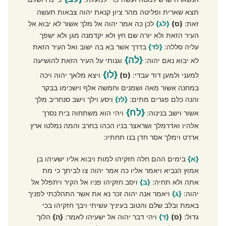
תצא שארית ופליטה מהר ציון קנאת יהוה צבאות תעשה
זאת:
(ס)
{לג}
לכן כה אמר יהוה אל מלך אשור לא יבוא אל
העיר הזאת ולא יורה שם חץ ולא יקדמנה מגן ולא ישפך
עליה סללה:
{לד}
בדרך אשר בא בה ישוב ואל העיר הזאת
{לה}
לא יבוא נאם יהוה:
וגנותי על העיר הזאת להושיעה
{לו}
למעני ולמען דוד עבדי:
(ס)
ויצא מלאך יהוה ויכה
במחנה אשור מאה ושמנים וחמשה אלף וישכימו בבקר
והנה כלם פגרים מתים:
{לז}
ויסע וילך וישב סנחריב מלך
{לח}
אשור וישב בנינוה:
ויהי הוא משתחוה בית נסרך
אלהיו ואדרמלך ושראצר בניו הכהו בחרב והמה נמלטו ארץ
אררט וימלך אסר חדן בנו תחתיו:
{א}
בימים ההם חלה חזקיהו למות ויבוא אליו ישעיהו בן
אמוץ הנביא ויאמר אליו כה אמר יהוה צו לביתך כי מת
אתה ולא תחיה:
{ב}
ויסב חזקיהו פניו אל הקיר ויתפלל אל
יהוה:
{ג}
ויאמר אנה יהוה זכר נא את אשר התהלכתי לפניך
באמת ובלב שלם והטוב בעיניך עשיתי ויבך חזקיהו בכי
גדול:
(ס)
{ד}
ויהי דבר יהוה אל ישעיהו לאמר:
{ה}
הלוך