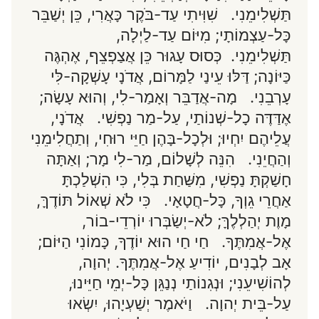
תַּשְׁלִימֵנִי. שִׁוִּיתִי עַד-בֹּקֶר כָּאֲרִי, כֵּן יְשַׁבֵּר
כָּל-עַצְמוֹתָי; מִיּוֹם עַד-לַיְלָה,
תַּשְׁלִימֵנִי. כְּסוּס עָגוּר כֵּן אֲצַפְצֵף, אֶהְגֶּה
כַּיּוֹנָה; דַּלּוּ עֵינַי לַמָּרוֹם, אֲדֹנָי עָשְׁקָה-לִּי
עָרְבֵנִי. מָה-אֲדַבֵּר וְאָמַר-לִי, וְהוּא עָשָׂה;
אֶדַּדֶּה כָל-שְׁנוֹתַי, עַל-מַר נַפְשִׁי. אֲדֹנָי,
עֲלֵיהֶם יִחְיוּ; וּלְכָל-בָּהֶן חַיֵּי רוּחִי, וְתַחֲלִימֵנִי
וְהַחֲיֵנִי. הִנֵּה לְשָׁלוֹם, מַר-לִי מָר; וְאַתָּה
חָשַׁקְתָּ נַפְשִׁי, מִשַּׁחַת בְּלִי, כִּי הִשְׁלַכְתָּ
אַחֲרֵי גֵוְךָ, כָּל-חֲטָאָי. כִּי לֹא שְׁאוֹל תּוֹדֶךָּ,
מָוֶת יְהַלְלֶךָּ; לֹא-יְשַׂבְּרוּ יוֹרְדֵי-בוֹר,
אֶל-אֲמִתֶּךָ. חַי חַי הוּא יוֹדֶךָ, כָּמוֹנִי הַיּוֹם;
אָב לְבָנִים, יוֹדִיעַ אֶל-אֲמִתֶּךָ. יְהוָה,
לְהוֹשִׁיעֵנִי; וּנְגִנוֹתַי נְנַגֵּן כָּל-יְמֵי חַיֵּינוּ,
עַל-בֵּית יְהוָה. וַיֹּאמֶר יְשַׁעְיָהוּ, יִשְׂאוּ