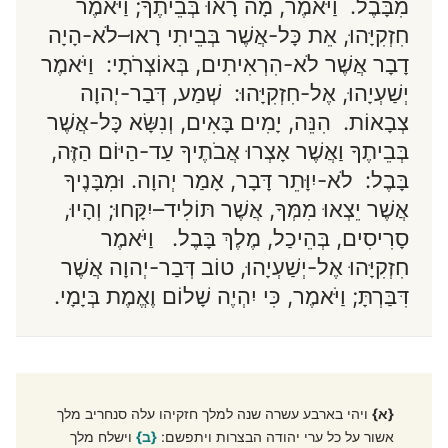
מִבָּבֶל. וַיֹּאמֶר, מָה רָאוּ בְּבֵיתֶךָ; וַיֹּאמֶר
חִזְקִיָּהוּ, אֵת כָּל-אֲשֶׁר בְּבֵיתִי רָאוּ–לֹא-הָיָה
דָבָר אֲשֶׁר לֹא-הִרְאִיתִים, בְּאוֹצְרֹתָי: וַיֹּאמֶר
יְשַׁעְיָהוּ, אֶל-חִזְקִיָּהוּ: שְׁמַע, דְּבַר-יְהוָה
צְבָאוֹת. הִנֵּה, יָמִים בָּאִים, וְנִשָּׂא כָּל-אֲשֶׁר
בְּבֵיתֶךָ וַאֲשֶׁר אָצְרוּ אֲבֹתֶיךָ עַד-הַיּוֹם הַזֶּה,
בָּבֶל: לֹא-יִוָּתֵר דָּבָר, אָמַר יְהוָה. וּמִבָּנֶיךָ
אֲשֶׁר יֵצְאוּ מִמְּךָ, אֲשֶׁר תּוֹלִיד–יִקָּחוּ; וְהָיוּ,
סָרִיסִים, בְּהֵיכַל, מֶלֶךְ בָּבֶל. וַיֹּאמֶר
חִזְקִיָּהוּ אֶל-יְשַׁעְיָהוּ, טוֹב דְּבַר-יְהוָה אֲשֶׁר
דִּבַּרְתָּ; וַיֹּאמֶר, כִּי יִהְיֶה שָׁלוֹם וֶאֱמֶת בְּיָמָי.
{א}
ויהי בארבע עשרה שנה למלך חזקיהו עלה סנחריב מלך
אשור על כל ערי יהודה הבצרות ויתפשם:
{ב}
וישלח מלך