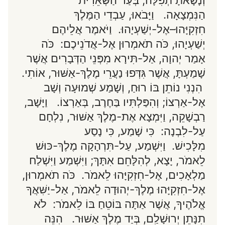
הַנִּמְצָאָה. וַיָּבֹאוּ, עַבְדֵי הַמֶּלֶךְ
חִזְקִיָּהוּ–אֶל-יְשַׁעְיָהוּ. וַיֹּאמֶר אֲלֵיהֶם
יְשַׁעְיָהוּ, כֹּה תֹאמְרוּן אֶל-אֲדֹנֵיכֶם: כֹּה
אָמַר יְהוָה, אַל-תִּירָא מִפְּנֵי הַדְּבָרִים אֲשֶׁר
שָׁמַעְתָּ, אֲשֶׁר גִּדְּפוּ נַעֲרֵי מֶלֶךְ-אַשּׁוּר, אוֹתִי.
הִנְנִי נוֹתֵן בּוֹ רוּחַ, וְשָׁמַע שְׁמוּעָה וְשָׁב
אֶל-אַרְצוֹ; וְהִפַּלְתִּיו בַּחֶרֶב, בְּאַרְצוֹ. וַיָּשָׁב,
רַבְשָׁקֵה, וַיִּמְצָא אֶת-מֶלֶךְ אַשּׁוּר, נִלְחָם
עַל-לִבְנָה: כִּי שָׁמַע, כִּי נָסַע
מִלָּכִישׁ. וַיִּשְׁמַע, עַל-תִּרְהָקָה מֶלֶךְ-כּוּשׁ
לֵאמֹר, יָצָא, לְהִלָּחֵם אִתָּךְ; וַיִּשְׁמַע וַיִּשְׁלַח
מַלְאָכִים, אֶל-חִזְקִיָּהוּ לֵאמֹר. כֹּה תֹאמְרוּן,
אֶל-חִזְקִיָּהוּ מֶלֶךְ-יְהוּדָה לֵאמֹר, אַל-יַשִּׁאֲךָ
אֱלֹהֶיךָ, אֲשֶׁר אַתָּה בּוֹטֵחַ בּוֹ לֵאמֹר: לֹא
תִנָּתֵן יְרוּשָׁלִַם, בְּיַד מֶלֶךְ אַשּׁוּר. הִנֵּה