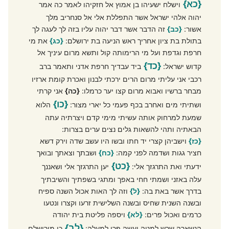
{כא}
וישלח ישעיהו בן אמוץ אל חזקיהו לאמר כה אמר
יהוה אלהי ישראל אשר התפללת אלי אל סנחריב מלך
אשור:
{כב}
זה הדבר אשר דבר יהוה עליו בזה לך לעגה לך
בתולת בת ציון אחריך ראש הניעה בת ירושלם:
{כג}
את מי
חרפת וגדפת ועל מי הרימותה קול ותשא מרום עיניך אל
{כד}
קדוש ישראל:
ביד עבדיך חרפת אדני ותאמר ברב
רכבי אני עליתי מרום הרים ירכתי לבנון ואכרת קומת ארזיו
מבחר ברשיו ואבוא מרום קצו יער כרמלו:
{כה}
אני קרתי
{כו}
ושתיתי מים ואחרב בכף פעמי כל יארי מצור:
הלוא
שמעת למרחוק אותה עשיתי מימי קדם ויצרתיה עתה
הבאתיה ותהי להשאות גלים נצים ערים בצרות:
{כז}
וישביהן קצרי יד חתו ובשו היו עשב שדה וירק דשא
חציר גגות ושדמה לפני קמה:
{כח}
ושבתך וצאתך ובואך
{כט}
ידעתי ואת התרגזך אלי:
יען התרגזך אלי ושאננך
עלה באזני ושמתי חחי באפך ומתגי בשפתיך והשיבתיך
בדרך אשר באת בה:
{ל}
וזה לך האות אכול השנה ספיח
ובשנה השנית שחיס ובשנה השלישית זרעו וקצרו ונטעו
כרמים ואכול פרים:
{לא}
ויספה פליטת בית יהודה
{לב}
הנשארה שרש למטה ועשה פרי למעלה:
כי מירושלם