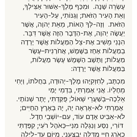
עֶשְׂרֵה שָׁנָה. וּמִכַּף מֶלֶךְ-אַשּׁוּר אַצִּילְךָ,
וְאֵת הָעִיר הַזֹּאת; וְגַנּוֹתִי, עַל-הָעִיר
הַזֹּאת. וְזֶה-לְּךָ הָאוֹת, מֵאֵת יְהוָה, אֲשֶׁר
יַעֲשֶׂה יְהוָה, אֶת-הַדָּבָר הַזֶּה אֲשֶׁר דִּבֵּר.
הִנְנִי מֵשִׁיב אֶת-צֵל הַמַּעֲלוֹת אֲשֶׁר יָרְדָה
בְמַעֲלוֹת אָחָז בַּשֶּׁמֶשׁ, אֲחֹרַנִּית–עֶשֶׂר
מַעֲלוֹת; וַתָּשָׁב הַשֶּׁמֶשׁ עֶשֶׂר מַעֲלוֹת,
בַּמַּעֲלוֹת אֲשֶׁר יָרָדָה:
מִכְתָּב, לְחִזְקִיָּהוּ מֶלֶךְ-יְהוּדָה, בַּחֲלֹתוֹ, וַיְחִי
מֵחָלְיוֹ. אֲנִי אָמַרְתִּי, בִּדְמִי יָמַי
אֵלֵכָה–בְּשַׁעֲרֵי שְׁאוֹל; פֻּקַּדְתִּי, יֶתֶר שְׁנוֹתָי.
אָמַרְתִּי לֹא-אֶרְאֶה יָהּ, יָהּ בְּאֶרֶץ הַחַיִּים;
לֹא-אַבִּיט אָדָם עוֹד, עִם-יוֹשְׁבֵי חָדֶל.
דּוֹרִי, נִסַּע וְנִגְלָה מִנִּי–כְּאֹהֶל רֹעִי; קִפַּדְתִּי
כָאֹרֵג חַיַּי מִדַּלָּה יְבַצְּעֵנִי, מִיּוֹם עַד-לַיְלָה