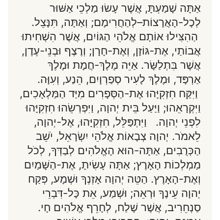
אַתָּה שָׁמַעְתָּ, אֲשֶׁר עָשׂוּ מַלְכֵי אַשּׁוּר
לְכָל-הָאֲרָצוֹת–לְהַחֲרִימָם; וְאַתָּה, תִּנָּצֵל.
הַהִצִּילוּ אוֹתָם אֱלֹהֵי הַגּוֹיִם, אֲשֶׁר הִשְׁחִיתוּ
אֲבוֹתַי, אֶת-גּוֹזָן, וְאֶת-חָרָן; וְרֶצֶף וּבְנֵי-עֶדֶן,
אֲשֶׁר בִּתְלַשָּׂר. אַיֵּה מֶלֶךְ-חֲמָת וּמֶלֶךְ
אַרְפָּד, וּמֶלֶךְ לָעִיר סְפַרְוָיִם, הֵנַע, וְעִוָּה.
וַיִּקַּח חִזְקִיָּהוּ אֶת-הַסְּפָרִים מִיַּד הַמַּלְאָכִים,
וַיִּקְרָאֵהוּ; וַיַּעַל בֵּית יְהוָה, וַיִּפְרְשֵׂהוּ חִזְקִיָּהוּ
לִפְנֵי יְהוָה. וַיִּתְפַּלֵּל, חִזְקִיָּהוּ, אֶל-יְהוָה,
לֵאמֹר. יְהוָה צְבָאוֹת אֱלֹהֵי יִשְׂרָאֵל, יֹשֵׁב
הַכְּרֻבִים, אַתָּה-הוּא הָאֱלֹהִים לְבַדְּךָ, לְכֹל
מַמְלְכוֹת הָאָרֶץ; אַתָּה עָשִׂיתָ, אֶת-הַשָּׁמַיִם
וְאֶת-הָאָרֶץ. הַטֵּה יְהוָה אָזְנְךָ וּשְׁמָע, פְּקַח
יְהוָה עֵינֶךָ וּרְאֵה; וּשְׁמַע, אֵת כָּל-דִּבְרֵי
סַנְחֵרִיב, אֲשֶׁר שָׁלַח, לְחָרֵף אֱלֹהִים חָי.