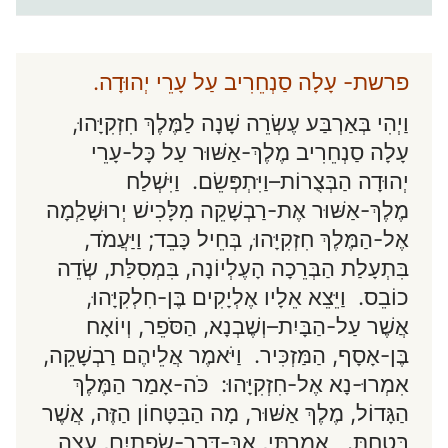
פרשת- עָלָה סַנְחֵרִיב עַל עָרֵי יְהוּדָה.
וַיְהִי בְּאַרְבַּע עֶשְׂרֵה שָׁנָה לַמֶּלֶךְ חִזְקִיָּהוּ,
עָלָה סַנְחֵרִיב מֶלֶךְ-אַשּׁוּר עַל כָּל-עָרֵי
יְהוּדָה הַבְּצֻרוֹת–וַיִּתְפְּשֵׂם. וַיִּשְׁלַח
מֶלֶךְ-אַשּׁוּר אֶת-רַבְשָׁקֵה מִלָּכִישׁ יְרוּשָׁלְַמָה
אֶל-הַמֶּלֶךְ חִזְקִיָּהוּ, בְּחֵיל כָּבֵד; וַיַּעֲמֹד,
בִּתְעָלַת הַבְּרֵכָה הָעֶלְיוֹנָה, בִּמְסִלַּת, שְׂדֵה
כוֹבֵס. וַיֵּצֵא אֵלָיו אֶלְיָקִים בֶּן-חִלְקִיָּהוּ,
אֲשֶׁר עַל-הַבָּיִת–וְשֶׁבְנָא, הַסֹּפֵר, וְיוֹאָח
בֶּן-אָסָף, הַמַּזְכִּיר. וַיֹּאמֶר אֲלֵיהֶם רַבְשָׁקֵה,
אִמְרוּ-נָא אֶל-חִזְקִיָּהוּ: כֹּה-אָמַר הַמֶּלֶךְ
הַגָּדוֹל, מֶלֶךְ אַשּׁוּר, מָה הַבִּטָּחוֹן הַזֶּה, אֲשֶׁר
בָּטָחְתָּ. אָמַרְתִּי, אַךְ-דְּבַר-שְׂפָתַיִם, עֵצָה