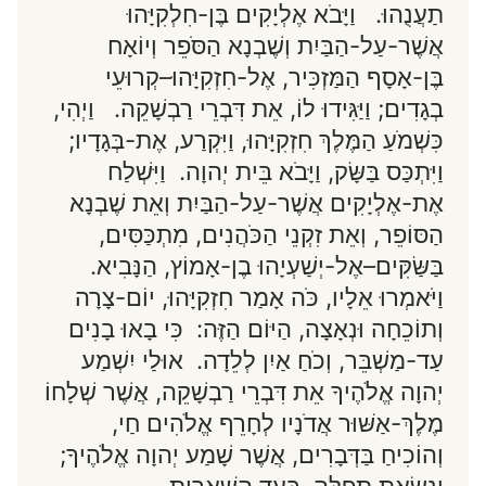
תַעֲנֻהוּ. וַיָּבֹא אֶלְיָקִים בֶּן-חִלְקִיָּהוּ
אֲשֶׁר-עַל-הַבַּיִת וְשֶׁבְנָא הַסֹּפֵר וְיוֹאָח
בֶּן-אָסָף הַמַּזְכִּיר, אֶל-חִזְקִיָּהוּ–קְרוּעֵי
בְגָדִים; וַיַּגִּידוּ לוֹ, אֵת דִּבְרֵי רַבְשָׁקֵה. וַיְהִי,
כִּשְׁמֹעַ הַמֶּלֶךְ חִזְקִיָּהוּ, וַיִּקְרַע, אֶת-בְּגָדָיו;
וַיִּתְכַּס בַּשָּׂק, וַיָּבֹא בֵּית יְהוָה. וַיִּשְׁלַח
אֶת-אֶלְיָקִים אֲשֶׁר-עַל-הַבַּיִת וְאֵת שֶׁבְנָא
הַסּוֹפֵר, וְאֵת זִקְנֵי הַכֹּהֲנִים, מִתְכַּסִּים,
בַּשַּׂקִּים–אֶל-יְשַׁעְיָהוּ בֶן-אָמוֹץ, הַנָּבִיא.
וַיֹּאמְרוּ אֵלָיו, כֹּה אָמַר חִזְקִיָּהוּ, יוֹם-צָרָה
וְתוֹכֵחָה וּנְאָצָה, הַיּוֹם הַזֶּה: כִּי בָאוּ בָנִים
עַד-מַשְׁבֵּר, וְכֹחַ אַיִן לְלֵדָה. אוּלַי יִשְׁמַע
יְהוָה אֱלֹהֶיךָ אֵת דִּבְרֵי רַבְשָׁקֵה, אֲשֶׁר שְׁלָחוֹ
מֶלֶךְ-אַשּׁוּר אֲדֹנָיו לְחָרֵף אֱלֹהִים חַי,
וְהוֹכִיחַ בַּדְּבָרִים, אֲשֶׁר שָׁמַע יְהוָה אֱלֹהֶיךָ;
וְנָשָׂאתָ תְפִלָּה, בְּעַד הַשְּׁאֵרִית