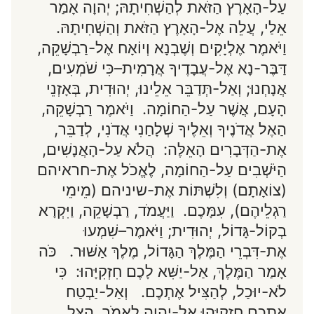
עַל-הָאָרֶץ הַזֹּאת לְהַשְׁחִיתָהּ; יְהוָה אָמַר
אֵלַי, עֲלֵה אֶל-הָאָרֶץ הַזֹּאת וְהַשְׁחִיתָהּ.
וַיֹּאמֶר אֶלְיָקִים וְשֶׁבְנָא וְיוֹאָח אֶל-רַבְשָׁקֵה,
דַּבֶּר-נָא אֶל-עֲבָדֶיךָ אֲרָמִית–כִּי שֹׁמְעִים,
אֲנָחְנוּ; וְאַל-תְּדַבֵּר אֵלֵינוּ, יְהוּדִית, בְּאָזְנֵי
הָעָם, אֲשֶׁר עַל-הַחוֹמָה. וַיֹּאמֶר רַבְשָׁקֵה,
הַאֶל אֲדֹנֶיךָ וְאֵלֶיךָ שְׁלָחַנִי אֲדֹנִי, לְדַבֵּר,
אֶת-הַדְּבָרִים הָאֵלֶּה: הֲלֹא עַל-הָאֲנָשִׁים,
הַיֹּשְׁבִים עַל-הַחוֹמָה, לֶאֱכֹל אֶת-חראיהם
(צוֹאָתָם) וְלִשְׁתּוֹת אֶת-שיניהם (מֵימֵי
רַגְלֵיהֶם), עִמָּכֶם. וַיַּעֲמֹד, רַבְשָׁקֵה, וַיִּקְרָא
בְקוֹל-גָּדוֹל, יְהוּדִית; וַיֹּאמֶר–שִׁמְעוּ
אֶת-דִּבְרֵי הַמֶּלֶךְ הַגָּדוֹל, מֶלֶךְ אַשּׁוּר. כֹּה
אָמַר הַמֶּלֶךְ, אַל-יַשִּׁא לָכֶם חִזְקִיָּהוּ: כִּי
לֹא-יוּכַל, לְהַצִּיל אֶתְכֶם. וְאַל-יַבְטַח
אֶתְכֶם חִזְקִיָּהוּ אֶל-יְהוָה לֵאמֹר, הַצֵּל