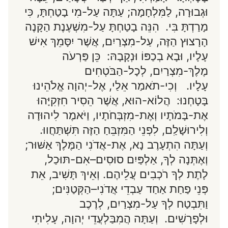
וּגְבוּרָה, לַמִּלְחָמָה; עַתָּה עַל-מִי בָטַחְתָּ, כִּי
מָרַדְתָּ בִּי. הִנֵּה בָטַחְתָּ עַל-מִשְׁעֶנֶת הַקָּנֶה
הָרָצוּץ הַזֶּה, עַל-מִצְרַיִם, אֲשֶׁר יִסָּמֵךְ אִישׁ
עָלָיו, וּבָא בְכַפּוֹ וּנְקָבָהּ: כֵּן פַּרְעֹה
מֶלֶךְ-מִצְרַיִם, לְכָל-הַבֹּטְחִים
עָלָיו. וְכִי-תֹאמַר אֵלַי, אֶל-יְהוָה אֱלֹהֵינוּ
בָּטָחְנוּ: הֲלוֹא-הוּא, אֲשֶׁר הֵסִיר חִזְקִיָּהוּ
אֶת-בָּמֹתָיו וְאֶת-מִזְבְּחֹתָיו, וַיֹּאמֶר לִיהוּדָה
וְלִירוּשָׁלִַם, לִפְנֵי הַמִּזְבֵּחַ הַזֶּה תִּשְׁתַּחֲווּ.
וְעַתָּה הִתְעָרֶב נָא, אֶת-אֲדֹנִי הַמֶּלֶךְ אַשּׁוּר;
וְאֶתְּנָה לְךָ, אַלְפַּיִם סוּסִים–אִם-תּוּכַל,
לָתֶת לְךָ רֹכְבִים עֲלֵיהֶם. וְאֵיךְ תָּשִׁיב, אֵת
פְּנֵי פַחַת אַחַד עַבְדֵי אֲדֹנִי–הַקְּטַנִּים;
וַתִּבְטַח לְךָ עַל-מִצְרַיִם, לְרֶכֶב
וּלְפָרָשִׁים. וְעַתָּה הֲמִבַּלְעֲדֵי יְהוָה, עָלִיתִי