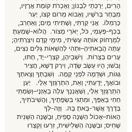
הָרִים, יַרְכְּתֵי לְבָנוֹן; וְאֶכְרֹת קוֹמַת אֲרָזָיו,
מִבְחַר בְּרֹשָׁיו, וְאָבוֹא מְרוֹם קִצּוֹ, יַעַר
כַּרְמִלּוֹ. אֲנִי קַרְתִּי, וְשָׁתִיתִי מָיִם; וְאַחְרִב,
בְּכַף-פְּעָמַי, כֹּל, יְאֹרֵי מָצוֹר. הֲלוֹא-שָׁמַעְתָּ
לְמֵרָחוֹק אוֹתָהּ עָשִׂיתִי, מִימֵי קֶדֶם וִיצַרְתִּיהָ;
עַתָּה הֲבֵאתִיהָ–וּתְהִי לְהַשְׁאוֹת גַּלִּים נִצִּים,
עָרִים בְּצֻרוֹת. וְיֹשְׁבֵיהֶן, קִצְרֵי-יָד, חַתּוּ,
וָבֹשׁוּ; הָיוּ עֵשֶׂב שָׂדֶה, וִירַק דֶּשֶׁא, חֲצִיר
גַּגּוֹת, וּשְׁדֵמָה לִפְנֵי קָמָה. וְשִׁבְתְּךָ וְצֵאתְךָ
וּבוֹאֲךָ, יָדָעְתִּי; וְאֵת, הִתְרַגֶּזְךָ אֵלָי. יַעַן
הִתְרַגֶּזְךָ אֵלַי, וְשַׁאֲנַנְךָ עָלָה בְאָזְנָי–וְשַׂמְתִּי
חַחִי בְּאַפֶּךָ, וּמִתְגִּי בִּשְׂפָתֶיךָ, וַהֲשִׁיבֹתִיךָ,
בַּדֶּרֶךְ אֲשֶׁר-בָּאתָ בָּהּ. וְזֶה-לְּךָ
הָאוֹת–אָכוֹל הַשָּׁנָה סָפִיחַ, וּבַשָּׁנָה הַשֵּׁנִית
שָׁחִיס; וּבַשָּׁנָה הַשְּׁלִישִׁית, זִרְעוּ וְקִצְרוּ