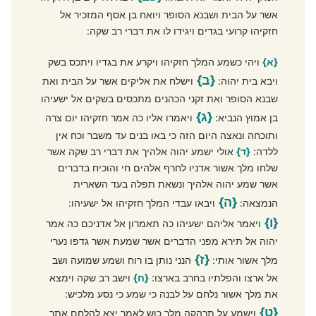
אשר על הבית ושבנא הסופר ויואח בן אסף המזכיר אל
חזקיהו קרועי בגדים ויגידו לו את דברי רב שקה:
{א}
ויהי כשמע המלך חזקיהו ויקרע את בגדיו ויתכס בשק
{ב}
ויבא בית יהוה:
וישלח את אליקים אשר על הבית ואת
שבנא הסופר ואת זקני הכהנים מתכסים בשקים אל ישעיהו
{ג}
בן אמוץ הנביא:
ויאמרו אליו כה אמר חזקיהו יום צרה
ותוכחה ונאצה היום הזה כי באו בנים עד משבר וכח אין
ללדה:
{ד}
אולי ישמע יהוה אלהיך את דברי רב שקה אשר
שלחו מלך אשור אדניו לחרף אלהים חי והוכיח בדברים
אשר שמע יהוה אלהיך ונשאת תפלה בעד השארית
{ה}
הנמצאה:
ויבאו עבדי המלך חזקיהו אל ישעיהו:
{ו}
ויאמר אליהם ישעיהו כה תאמרון אל אדניכם כה אמר
יהוה אל תירא מפני הדברים אשר שמעת אשר גדפו נערי
{ז}
מלך אשור אותי:
הנני נותן בו רוח ושמע שמועה ושב
אל ארצו והפלתיו בחרב בארצו:
{ח}
וישב רב שקה וימצא
את מלך אשור נלחם על לבנה כי שמע כי נסע מלכיש:
{ט}
וישמע על תרהקה מלך כוש לאמר יצא להלחם אתך