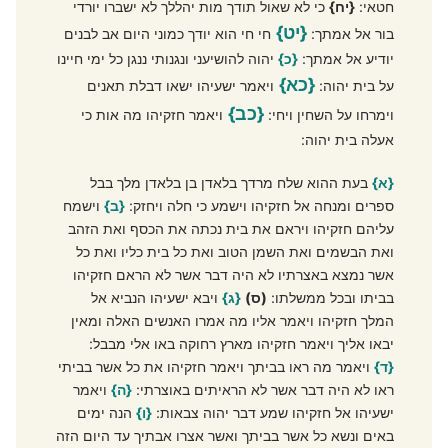
חטאי:
{יח}
כי לא שאול תודך מות יהללך לא ישברו יורדי
{יט}
בור אל אמתך:
חי חי הוא יודך כמוני היום אב לבנים
יודיע אל אמתך:
{כ}
יהוה להושיעני ונגנותי ננגן כל ימי חיינו
{כא}
על בית יהוה:
ויאמר ישעיהו ישאו דבלת תאנים
{כב}
וימרחו על השחין ויחי:
ויאמר חזקיהו מה אות כי
אעלה בית יהוה:
{א}
בעת ההוא שלח מרדך בלאדן בן בלאדן מלך בבל
ספרים ומנחה אל חזקיהו וישמע כי חלה ויחזק:
{ב}
וישמח
עליהם חזקיהו ויראם את בית נכתה את הכסף ואת הזהב
ואת הבשמים ואת השמן הטוב ואת כל בית כליו ואת כל
אשר נמצא באצרתיו לא היה דבר אשר לא הראם חזקיהו
בביתו ובכל ממשלתו:
(ס)
{ג}
ויבא ישעיהו הנביא אל
המלך חזקיהו ויאמר אליו מה אמרו האנשים האלה ומאין
יבאו אליך ויאמר חזקיהו מארץ רחוקה באו אלי מבבל:
{ד}
ויאמר מה ראו בביתך ויאמר חזקיהו את כל אשר בביתי
ראו לא היה דבר אשר לא הראיתים באוצרתי:
{ה}
ויאמר
ישעיהו אל חזקיהו שמע דבר יהוה צבאות:
{ו}
הנה ימים
באים ונשא כל אשר בביתך ואשר אצרו אבתיך עד היום הזה