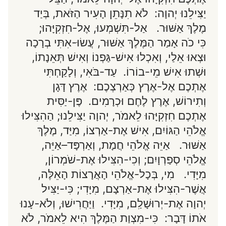
יַצִּילֵנוּ יְהוָה: לֹא תִנָּתֵן הָעִיר הַזֹּאת, בְּיַד
מֶלֶךְ אַשּׁוּר. אַל-תִּשְׁמְעוּ, אֶל-חִזְקִיָּהוּ;
כִּי כֹה אָמַר הַמֶּלֶךְ אַשּׁוּר, עֲשׂוּ-אִתִּי בְרָכָה
וּצְאוּ אֵלַי, וְאִכְלוּ אִישׁ-גַּפְנוֹ וְאִישׁ תְּאֵנָתוֹ,
וּשְׁתוּ אִישׁ מֵי-בוֹרוֹ. עַד-בֹּאִי, וְלָקַחְתִּי
אֶתְכֶם אֶל-אֶרֶץ כְּאַרְצְכֶם: אֶרֶץ דָּגָן
וְתִירוֹשׁ, אֶרֶץ לֶחֶם וּכְרָמִים. פֶּן-יַסִּית
אֶתְכֶם חִזְקִיָּהוּ לֵאמֹר, יְהוָה יַצִּילֵנוּ; הַהִצִּילוּ
אֱלֹהֵי הַגּוֹיִם, אִישׁ אֶת-אַרְצוֹ, מִיַּד, מֶלֶךְ
אַשּׁוּר. אַיֵּה אֱלֹהֵי חֲמָת, וְאַרְפָּד–אַיֵּה,
אֱלֹהֵי סְפַרְוָיִם; וְכִי-הִצִּילוּ אֶת-שֹׁמְרוֹן,
מִיָּדִי. מִי, בְּכָל-אֱלֹהֵי הָאֲרָצוֹת הָאֵלֶּה,
אֲשֶׁר-הִצִּילוּ אֶת-אַרְצָם, מִיָּדִי; כִּי-יַצִּיל
יְהוָה אֶת-יְרוּשָׁלִַם, מִיָּדִי. וַיַּחֲרִישׁוּ, וְלֹא-עָנוּ
אֹתוֹ דָּבָר: כִּי-מִצְוַת הַמֶּלֶךְ הִיא לֵאמֹר, לֹא