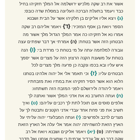
אשור את רב שקה מלכיש ירושלמה אל המלך חזקיהו בחיל
כבד ויעמד בתעלת הברכה העליונה במסלת שדה כובס:
{ג}
ויצא אליו אליקים בן חלקיהו אשר על הבית ושבנא
{ד}
הספר ויואח בן אסף המזכיר:
ויאמר אליהם רב שקה
אמרו נא אל חזקיהו כה אמר המלך הגדול מלך אשור מה
הבטחון הזה אשר בטחת:
{ה}
אמרתי אך דבר שפתים עצה
{ו}
וגבורה למלחמה עתה על מי בטחת כי מרדת בי:
הנה
בטחת על משענת הקנה הרצוץ הזה על מצרים אשר יסמך
איש עליו ובא בכפו ונקבה כן פרעה מלך מצרים לכל
{ז}
הבטחים עליו:
וכי תאמר אלי אל יהוה אלהינו בטחנו
הלוא הוא אשר הסיר חזקיהו את במתיו ואת מזבחתיו
ויאמר ליהודה ולירושלם לפני המזבח הזה תשתחוו:
{ח}
ועתה התערב נא את אדני המלך אשור ואתנה לך
אלפים סוסים אם תוכל לתת לך רכבים עליהם:
{ט}
ואיך
תשיב את פני פחת אחד עבדי אדני הקטנים ותבטח לך על
מצרים לרכב ולפרשים:
{י}
ועתה המבלעדי יהוה עליתי על
הארץ הזאת להשחיתה יהוה אמר אלי עלה אל הארץ הזאת
והשחיתה:
(ס)
{יא}
ויאמר אליקים ושבנא ויואח אל רב
שקה דבר נא אל עבדיך ארמית כי שמעים אנחנו ואל תדבר