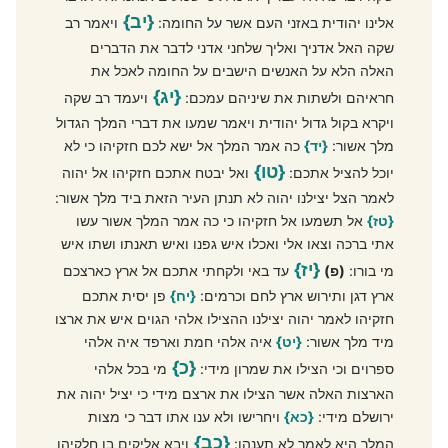
{יב}
אלינו יהודית באזני העם אשר על החומה:
ויאמר רב
שקה האל אדניך ואליך שלחני אדני לדבר את הדברים
האלה הלא על האנשים הישבים על החומה לאכל את
{יג}
חראיהם ולשתות את שיניהם עמכם:
ויעמד רב שקה
ויקרא בקול גדול יהודית ויאמר שמעו את דברי המלך הגדול
מלך אשור:
{יד}
כה אמר המלך אל ישא לכם חזקיהו כי לא
{טו}
יוכל להציל אתכם:
ואל יבטח אתכם חזקיהו אל יהוה
לאמר הצל יצילנו יהוה לא תנתן העיר הזאת ביד מלך אשור:
{טז}
אל תשמעו אל חזקיהו כי כה אמר המלך אשור עשו
אתי ברכה וצאו אלי ואכלו איש גפנו ואיש תאנתו ושתו איש
{יז}
מי בורו:
(פ)
עד באי ולקחתי אתכם אל ארץ כארצכם
ארץ דגן ותירוש ארץ לחם וכרמים:
{יח}
פן יסית אתכם
חזקיהו לאמר יהוה יצילנו ההצילו אלהי הגוים איש את ארצו
מיד מלך אשור:
{יט}
איה אלהי חמת וארפד איה אלהי
{כ}
ספרוים וכי הצילו את שמרון מידי:
מי בכל אלהי
הארצות האלה אשר הצילו את ארצם מידי כי יציל יהוה את
ירושלם מידי:
{כא}
ויחרישו ולא ענו אתו דבר כי מצות
{כב}
המלך היא לאמר לא תענהו:
ויבא אליקים בן חלקיהו