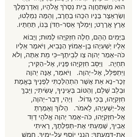
הוּא מִשְׁתַּחֲוֶה בֵּית נִסְרֹךְ אֱלֹהָיו, וְאַדְרַמֶּלֶךְ
וְשַׂרְאֶצֶר בָּנָיו הִכֻּהוּ בַחֶרֶב, וְהֵמָּה נִמְלְטוּ,
אֶרֶץ אֲרָרָט; וַיִּמְלֹךְ אֵסַר-חַדֹּן בְּנוֹ, תַּחְתָּיו.
בַּיָּמִים הָהֵם, חָלָה חִזְקִיָּהוּ לָמוּת; וַיָּבוֹא
אֵלָיו יְשַׁעְיָהוּ בֶן-אָמוֹץ הַנָּבִיא, וַיֹּאמֶר אֵלָיו
כֹּה-אָמַר יְהוָה צַו לְבֵיתֶךָ–כִּי מֵת אַתָּה, וְלֹא
תִחְיֶה. וַיַּסֵּב חִזְקִיָּהוּ פָּנָיו, אֶל-הַקִּיר;
וַיִּתְפַּלֵּל, אֶל-יְהוָה. וַיֹּאמַר, אָנָּה יְהוָה
זְכָר-נָא אֵת אֲשֶׁר הִתְהַלַּכְתִּי לְפָנֶיךָ בֶּאֱמֶת
וּבְלֵב שָׁלֵם, וְהַטּוֹב בְּעֵינֶיךָ, עָשִׂיתִי; וַיֵּבְךְּ
חִזְקִיָּהוּ, בְּכִי גָדוֹל. וַיְהִי, דְּבַר-יְהוָה,
אֶל-יְשַׁעְיָהוּ, לֵאמֹר. הָלוֹךְ וְאָמַרְתָּ
אֶל-חִזְקִיָּהוּ, כֹּה-אָמַר יְהוָה אֱלֹהֵי דָּוִד
אָבִיךָ, שָׁמַעְתִּי אֶת-תְּפִלָּתֶךָ, רָאִיתִי
אֶת-דִּמְעָתֶךָ; הִנְנִי יוֹסִף עַל-יָמֶיךָ, חֲמֵשׁ