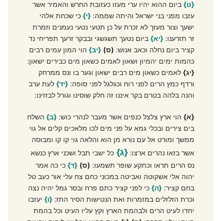
{ט}
ביום ההוא יהיו ערי מעזו כעזובת החרש והאמיר אשר
עזבו מפני בני ישראל והיתה שממה:
{י}
כי שכחת אלהי
ישעך וצור מעזך לא זכרת על כן תטעי נטעי נעמנים וזמרת
זר תזרענו:
{יא}
ביום נטעך תשגשגי ובבקר זרעך תפריחי נד
קציר ביום נחלה וכאב אנוש:
(ס)
{יב}
הוי המון עמים רבים
כהמות ימים יהמיון ושאון לאמים כשאון מים כבירים ישאון:
{יג}
לאמים כשאון מים רבים ישאון וגער בו ונס ממרחק
ורדף כמץ הרים לפני רוח וכגלגל לפני סופה:
{יד}
לעת ערב
והנה בלהה בטרם בקר איננו זה חלק שוסינו וגורל לבזזינו:
{א}
הוי ארץ צלצל כנפים אשר מעבר לנהרי כוש:
{ב}
השלח
בים צירים ובכלי גמא על פני מים לכו מלאכים קלים אל גוי
ממשך ומורט אל עם נורא מן הוא והלאה גוי קו קו ומבוסה
{ג}
אשר בזאו נהרים ארצו:
כל ישבי תבל ושכני ארץ כנשא
נס הרים תראו וכתקע שופר תשמעו:
(ס)
{ד}
כי כה אמר
יהוה אלי אשקוטה ואביטה במכוני כחם צח עלי אור כעב טל
בחם קציר:
{ה}
כי לפני קציר כתם פרח ובסר גמל יהיה נצה
וכרת הזלזלים במזמרות ואת הנטישות הסיר התז:
{ו}
יעזבו
יחדו לעיט הרים ולבהמת הארץ וקץ עליו העיט וכל בהמת