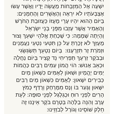
יִשְׁעֶה אֶל הַמִּזְבְּחוֹת מַעֲשֵׂה יָדָיו וַאֲשֶׁר עָשׂוּ
אֶצְבְּעֹתָיו לֹא יִרְאֶה וְהָאֲשֵׁרִים וְהָחַמָּנִים:
בַּיּוֹם הַהוּא יִהְיוּ עָרֵי מָעֻזּוֹ כַּעֲזוּבַת הַחֹרֶשׁ
וְהָאָמִיר אֲשֶׁר עָזְבוּ מִפְּנֵי בְּנֵי יִשְׂרָאֵל
וְהָיְתָה שְׁמָמָה: כִּי שָׁכַחַתְּ אֱלֹהֵי יִשְׁעֵךְ וְצוּר
מָעֻזֵּךְ לֹא זָכָרְתְּ עַל כֵּן תִּטְּעִי נִטְעֵי נַעֲמָנִים
וּזְמֹרַת זָר תִּזְרָעֶנּוּ: בְּיוֹם נִטְעֵךְ תְּשַׂגְשֵׂגִי
וּבַבֹּקֶר זַרְעֵךְ תַּפְרִיחִי נֵד קָצִיר בְּיוֹם נַחֲלָה
וּכְאֵב אָנוּשׁ: הוֹי הֲמוֹן עַמִּים רַבִּים כַּהֲמוֹת
יַמִּים יֶהֱמָיוּן וּשְׁאוֹן לְאֻמִּים כִּשְׁאוֹן מַיִם
כַּבִּירִים יִשָּׁאוּן: לְאֻמִּים כִּשְׁאוֹן מַיִם רַבִּים
יִשָּׁאוּן וְגָעַר בּוֹ וְנָס מִמֶּרְחָק וְרֻדַּף כְּמֹץ
הָרִים לִפְנֵי רוּחַ וּכְגַלְגַּל לִפְנֵי סוּפָה: לְעֵת
עֶרֶב וְהִנֵּה בַלָּהָה בְּטֶרֶם בֹּקֶר אֵינֶנּוּ זֶה
חֵלֶק שׁוֹסֵינוּ וְגוֹרָל לְבֹזְזֵינוּ: