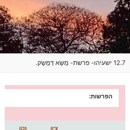
לג
תוכן
חפש:
12.7 ישעיהו- פרשת- מַשָּׂא דַּמָּשֶׂק.
הפרשות:
ציון
נכון