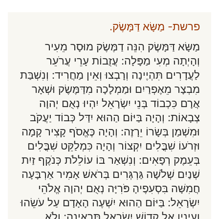
פרשת- מַשָּׂא דַּמָּשֶׂק.
מַשָּׂא דַּמָּשֶׂק הִנֵּה דַמֶּשֶׂק מוּסָר מֵעִיר
וְהָיְתָה מְעִי מַפָּלָה: עֲזֻבוֹת עָרֵי עֲרֹעֵר
לַעֲדָרִים תִּהְיֶינָה וְרָבְצוּ וְאֵין מַחֲרִיד: וְנִשְׁבַּת
מִבְצָר מֵאֶפְרַיִם וּמַמְלָכָה מִדַּמֶּשֶׂק וּשְׁאָר
אֲרָם כִּכְבוֹד בְּנֵי יִשְׂרָאֵל יִהְיוּ נְאֻם יְהוָה
צְבָאוֹת: וְהָיָה בַּיּוֹם הַהוּא יִדַּל כְּבוֹד יַעֲקֹב
וּמִשְׁמַן בְּשָׂרוֹ יֵרָזֶה: וְהָיָה כֶּאֱסֹף קָצִיר קָמָה
וּזְרֹעוֹ שִׁבֳּלִים יִקְצוֹר וְהָיָה כִּמְלַקֵּט שִׁבֳּלִים
בְּעֵמֶק רְפָאִים: וְנִשְׁאַר בּוֹ עוֹלֵלֹת כְּנֹקֶף זַיִת
שְׁנַיִם שְׁלֹשָׁה גַּרְגְּרִים בְּרֹאשׁ אָמִיר אַרְבָּעָה
חֲמִשָּׁה בִּסְעִפֶיהָ פֹּרִיָּה נְאֻם יְהוָה אֱלֹהֵי
יִשְׂרָאֵל: בַּיּוֹם הַהוּא יִשְׁעֶה הָאָדָם עַל עֹשֵׂהוּ
וְעֵינָיו אֶל קְדוֹשׁ יִשְׂרָאֵל תִּרְאֶינָה: וְלֹא