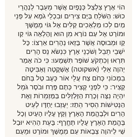
הוֹי אֶרֶץ צִלְצַל כְּנָפָיִם אֲשֶׁר מֵעֵבֶר לְנַהֲרֵי
כוּשׁ: הַשֹּׁלֵחַ בַּיָּם צִירִים וּבִכְלֵי גֹמֶא עַל פְּנֵי
מַיִם לְכוּ מַלְאָכִים קַלִּים אֶל גּוֹי מְמֻשָּׁךְ
וּמוֹרָט אֶל עַם נוֹרָא מִן הוּא וָהָלְאָה גּוֹי קַו
קָו וּמְבוּסָה אֲשֶׁר בָּזְאוּ נְהָרִים אַרְצוֹ: כָּל
יֹשְׁבֵי תֵבֵל וְשֹׁכְנֵי אָרֶץ כִּנְשֹׂא נֵס הָרִים
תִּרְאוּ וְכִתְקֹעַ שׁוֹפָר תִּשְׁמָעוּ: כִּי כֹה אָמַר
יְהוָה אֵלַי (אשקוטה) אֶשְׁקֳטָה וְאַבִּיטָה
בִמְכוֹנִי כְּחֹם צַח עֲלֵי אוֹר כְּעָב טַל בְּחֹם
קָצִיר: כִּי לִפְנֵי קָצִיר כְּתָם פֶּרַח וּבֹסֶר גֹּמֵל
יִהְיֶה נִצָּה וְכָרַת הַזַּלְזַלִּים בַּמַּזְמֵרוֹת וְאֶת
הַנְּטִישׁוֹת הֵסִיר הֵתַז: יֵעָזְבוּ יַחְדָּו לְעֵיט
הָרִים וּלְבֶהֱמַת הָאָרֶץ וְקָץ עָלָיו הָעַיִט וְכָל
בֶּהֱמַת הָאָרֶץ עָלָיו תֶּחֱרָף: בָּעֵת הַהִיא יוּבַל
שַׁי לַיהוָה צְבָאוֹת עַם מְמֻשָּׁךְ וּמוֹרָט וּמֵעַם