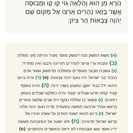
נוֹרָא מִן הוּא וָהָלְאָה גּוֹי קַו קָו וּמְבוּסָה
אֲשֶׁר בָּזְאוּ נְהָרִים אַרְצוֹ אֶל מְקוֹם שֵׁם
יְהוָה צְבָאוֹת הַר צִיּוֹן:
{א}
משא דמשק הנה דמשק מוסר מעיר והיתה מעי מפלה:
{ב}
עזבות ערי ערער לעדרים תהיינה ורבצו ואין מחריד:
{ג}
ונשבת מבצר מאפרים וממלכה מדמשק ושאר ארם
ככבוד בני ישראל יהיו נאם יהוה צבאות:
(פ)
{ד}
והיה ביום
{ה}
ההוא ידל כבוד יעקב ומשמן בשרו ירזה:
והיה כאסף
קציר קמה וזרעו שבלים יקצור והיה כמלקט שבלים בעמק
רפאים:
{ו}
ונשאר בו עוללת כנקף זית שנים שלשה גרגרים
בראש אמיר ארבעה חמשה בסעפיה פריה נאם יהוה אלהי
ישראל:
{ז}
ביום ההוא ישעה האדם על עשהו ועיניו אל
{ח}
קדוש ישראל תראינה:
ולא ישעה אל המזבחות מעשה
ידיו ואשר עשו אצבעתיו לא יראה והאשרים והחמנים:
(ס)