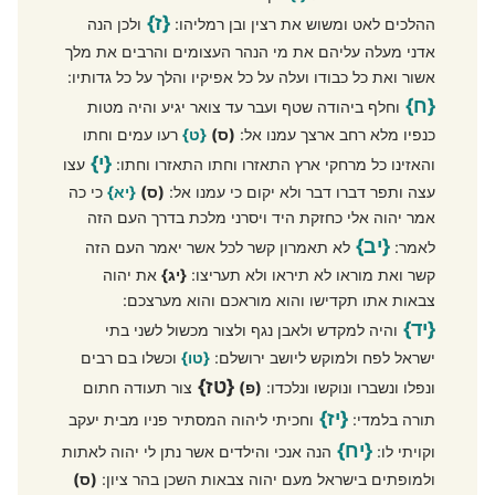
{ז}
ההלכים לאט ומשוש את רצין ובן רמליהו:
ולכן הנה
אדני מעלה עליהם את מי הנהר העצומים והרבים את מלך
אשור ואת כל כבודו ועלה על כל אפיקיו והלך על כל גדותיו:
{ח}
וחלף ביהודה שטף ועבר עד צואר יגיע והיה מטות
כנפיו מלא רחב ארצך עמנו אל:
(ס)
{ט}
רעו עמים וחתו
{י}
והאזינו כל מרחקי ארץ התאזרו וחתו התאזרו וחתו:
עצו
עצה ותפר דברו דבר ולא יקום כי עמנו אל:
(ס)
{יא}
כי כה
אמר יהוה אלי כחזקת היד ויסרני מלכת בדרך העם הזה
{יב}
לאמר:
לא תאמרון קשר לכל אשר יאמר העם הזה
קשר ואת מוראו לא תיראו ולא תעריצו:
{יג}
את יהוה
צבאות אתו תקדישו והוא מוראכם והוא מערצכם:
{יד}
והיה למקדש ולאבן נגף ולצור מכשול לשני בתי
ישראל לפח ולמוקש ליושב ירושלם:
{טו}
וכשלו בם רבים
{טז}
ונפלו ונשברו ונוקשו ונלכדו:
(פ)
צור תעודה חתום
{יז}
תורה בלמדי:
וחכיתי ליהוה המסתיר פניו מבית יעקב
{יח}
וקויתי לו:
הנה אנכי והילדים אשר נתן לי יהוה לאתות
ולמופתים בישראל מעם יהוה צבאות השכן בהר ציון:
(ס)