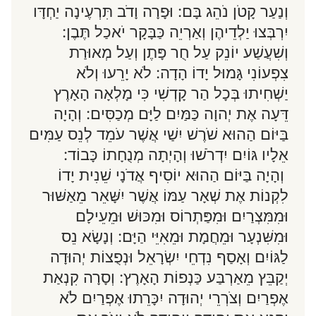
וְנַעַר קָטֹן נֹהֵג בָּם: וּפָרָה וָדֹב תִּרְעֶינָה יַחְדָּו
יִרְבְּצוּ יַלְדֵיהֶן וְאַרְיֵה כַּבָּקָר יֹאכַל תֶּבֶן:
וְשִׁעֲשַׁע יוֹנֵק עַל חֻר פָּתֶן וְעַל מְאוּרַת
צִפְעוֹנִי גָּמוּל יָדוֹ הָדָה: לֹא יָרֵעוּ וְלֹא
יַשְׁחִיתוּ בְּכָל הַר קָדְשִׁי כִּי מָלְאָה הָאָרֶץ
דֵּעָה אֶת יְהוָה כַּמַּיִם לַיָּם מְכַסִּים: וְהָיָה
בַּיּוֹם הַהוּא שֹׁרֶשׁ יִשַׁי אֲשֶׁר עֹמֵד לְנֵס עַמִּים
אֵלָיו גּוֹיִם יִדְרֹשׁוּ וְהָיְתָה מְנֻחָתוֹ כָּבוֹד:
וְהָיָה בַּיּוֹם הַהוּא יוֹסִיף אֲדֹנָי שֵׁנִית יָדוֹ
לִקְנוֹת אֶת שְׁאָר עַמּוֹ אֲשֶׁר יִשָּׁאֵר מֵאַשּׁוּר
וּמִמִּצְרַיִם וּמִפַּתְרוֹס וּמִכּוּשׁ וּמֵעֵילָם
וּמִשִּׁנְעָר וּמֵחֲמָת וּמֵאִיֵּי הַיָּם: וְנָשָׂא נֵס
לַגּוֹיִם וְאָסַף נִדְחֵי יִשְׂרָאֵל וּנְפֻצוֹת יְהוּדָה
יְקַבֵּץ מֵאַרְבַּע כַּנְפוֹת הָאָרֶץ: וְסָרָה קִנְאַת
אֶפְרַיִם וְצֹרְרֵי יְהוּדָה יִכָּרֵתוּ אֶפְרַיִם לֹא