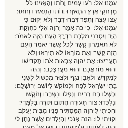
עִמָּנוּ אֵל: רֹעוּ עַמִּים וָחֹתּוּ וְהַאֲזִינוּ כֹּל
מֶרְחַקֵּי אָרֶץ הִתְאַזְּרוּ וָחֹתּוּ הִתְאַזְּרוּ וָחֹתּוּ:
עֻצוּ עֵצָה וְתֻפָר דַּבְּרוּ דָבָר וְלֹא יָקוּם כִּי
עִמָּנוּ אֵל: כִּי כֹה אָמַר יְהוָה אֵלַי כְּחֶזְקַת
הַיָּד וְיִסְּרֵנִי מִלֶּכֶת בְּדֶרֶךְ הָעָם הַזֶּה לֵאמֹר:
לֹא תֹאמְרוּן קֶשֶׁר לְכֹל אֲשֶׁר יֹאמַר הָעָם
הַזֶּה קָשֶׁר וְאֶת מוֹרָאוֹ לֹא תִירְאוּ וְלֹא
תַעֲרִיצוּ: אֶת יְהוָה צְבָאוֹת אֹתוֹ תַקְדִּישׁוּ
וְהוּא מוֹרַאֲכֶם וְהוּא מַעֲרִצְכֶם: וְהָיָה
לְמִקְדָּשׁ וּלְאֶבֶן נֶגֶף וּלְצוּר מִכְשׁוֹל לִשְׁנֵי
בָתֵּי יִשְׂרָאֵל לְפַח וּלְמוֹקֵשׁ לְיוֹשֵׁב יְרוּשָׁלִָם:
וְכָשְׁלוּ בָם רַבִּים וְנָפְלוּ וְנִשְׁבָּרוּ וְנוֹקְשׁוּ
וְנִלְכָּדוּ: צוֹר תְּעוּדָה חֲתוֹם תּוֹרָה בְּלִמֻּדָי:
וְחִכִּיתִי לַיהוָה הַמַּסְתִּיר פָּנָיו מִבֵּית יַעֲקֹב
וְקִוֵּיתִי לוֹ: הִנֵּה אָנֹכִי וְהַיְלָדִים אֲשֶׁר נָתַן לִי
יְהוָה לְאֹתוֹת וּלְמוֹפְתִים בְּיִשְׂרָאֵל מֵעִם