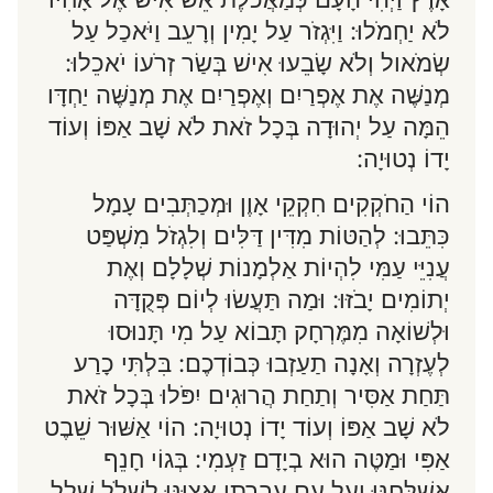
לֹא יַחְמֹלוּ: וַיִּגְזֹר עַל יָמִין וְרָעֵב וַיֹּאכַל עַל
שְׂמֹאול וְלֹא שָׂבֵעוּ אִישׁ בְּשַׂר זְרֹעוֹ יֹאכֵלוּ:
מְנַשֶּׁה אֶת אֶפְרַיִם וְאֶפְרַיִם אֶת מְנַשֶּׁה יַחְדָּו
הֵמָּה עַל יְהוּדָה בְּכָל זֹאת לֹא שָׁב אַפּוֹ וְעוֹד
יָדוֹ נְטוּיָה:
הוֹי הַחֹקְקִים חִקְקֵי אָוֶן וּמְכַתְּבִים עָמָל
כִּתֵּבוּ: לְהַטּוֹת מִדִּין דַּלִּים וְלִגְזֹל מִשְׁפַּט
עֲנִיֵּי עַמִּי לִהְיוֹת אַלְמָנוֹת שְׁלָלָם וְאֶת
יְתוֹמִים יָבֹזּוּ: וּמַה תַּעֲשׂוּ לְיוֹם פְּקֻדָּה
וּלְשׁוֹאָה מִמֶּרְחָק תָּבוֹא עַל מִי תָּנוּסוּ
לְעֶזְרָה וְאָנָה תַעַזְבוּ כְּבוֹדְכֶם: בִּלְתִּי כָרַע
תַּחַת אַסִּיר וְתַחַת הֲרוּגִים יִפֹּלוּ בְּכָל זֹאת
לֹא שָׁב אַפּוֹ וְעוֹד יָדוֹ נְטוּיָה: הוֹי אַשּׁוּר שֵׁבֶט
אַפִּי וּמַטֶּה הוּא בְיָדָם זַעְמִי: בְּגוֹי חָנֵף
אֲשַׁלְּחֶנּוּ וְעַל עַם עֶבְרָתִי אֲצַוֶּנּוּ לִשְׁלֹל שָׁלָל