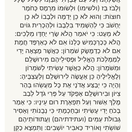
וְלָבֹז בַּז (ולשימו) וּלְשׂוּמוֹ מִרְמָס כְּחֹמֶר
חוּצוֹת: וְהוּא לֹא כֵן יְדַמֶּה וּלְבָבוֹ לֹא כֵן
יַחְשֹׁב כִּי לְהַשְׁמִיד בִּלְבָבוֹ וּלְהַכְרִית גּוֹיִם
לֹא מְעָט: כִּי יֹאמַר הֲלֹא שָׂרַי יַחְדָּו מְלָכִים:
הֲלֹא כְּכַרְכְּמִישׁ כַּלְנוֹ אִם לֹא כְאַרְפַּד חֲמָת
אִם לֹא כְדַמֶּשֶׂק שֹׁמְרוֹן: כַּאֲשֶׁר מָצְאָה יָדִי
לְמַמְלְכֹת הָאֱלִיל וּפְסִילֵיהֶם מִירוּשָׁלִַם
וּמִשֹּׁמְרוֹן: הֲלֹא כַּאֲשֶׁר עָשִׂיתִי לְשֹׁמְרוֹן
וְלֶאֱלִילֶיהָ כֵּן אֶעֱשֶׂה לִירוּשָׁלִַם וְלַעֲצַבֶּיהָ:
וְהָיָה כִּי יְבַצַּע אֲדֹנָי אֶת כָּל מַעֲשֵׂהוּ בְּהַר
צִיּוֹן וּבִירוּשָׁלִָם אֶפְקֹד עַל פְּרִי גֹדֶל לְבַב
מֶלֶךְ אַשּׁוּר וְעַל תִּפְאֶרֶת רוּם עֵינָיו: כִּי אָמַר
בְּכֹחַ יָדִי עָשִׂיתִי וּבְחָכְמָתִי כִּי נְבֻנוֹתִי וְאָסִיר
גְּבוּלֹת עַמִּים (ועתידתיהם) וַעֲתוּדוֹתֵיהֶם
שׁוֹשֵׂתִי וְאוֹרִיד כַּאבִּיר יוֹשְׁבִים: וַתִּמְצָא כַקֵּן