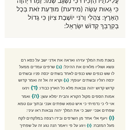
עֲלִילֹתָיו הַזְכִּירוּ כִּי נִשְׂגָּב שְׁמוֹ: זַמְּרוּ יְהוָה
כִּי גֵאוּת עָשָׂה (מידעת) מוּדַעַת זֹאת בְּכָל
הָאָרֶץ: צַהֲלִי וָרֹנִּי יוֹשֶׁבֶת צִיּוֹן כִּי גָדוֹל
בְּקִרְבֵּךְ קְדוֹשׁ יִשְׂרָאֵל:
בשנת מות המלך עזיהו ואראה את אדני ישב על כסא רם
ונשא ושוליו מלאים את ההיכל:
{ב}
שרפים עמדים ממעל
לו שש כנפים שש כנפים לאחד בשתים יכסה פניו ובשתים
יכסה רגליו ובשתים יעופף:
{ג}
וקרא זה אל זה ואמר קדוש
{ד}
קדוש קדוש יהוה צבאות מלא כל הארץ כבודו:
וינעו
{ה}
אמות הספים מקול הקורא והבית ימלא עשן:
ואמר
אוי לי כי נדמיתי כי איש טמא שפתים אנכי ובתוך עם טמא
שפתים אנכי יושב כי את המלך יהוה צבאות ראו עיני:
{ו}
ויעף אלי אחד מן השרפים ובידו רצפה במלקחים לקח
מעל המזבח:
{ז}
ויגע על פי ויאמר הנה נגע זה על שפתיך