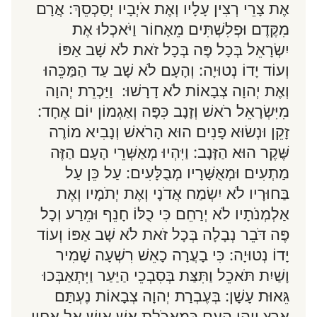
אֶת צָרֵי רְצִין עָלָיו וְאֶת אֹיְבָיו יְסַכְסֵךְ: אֲרָם
מִקֶּדֶם וּפְלִשְׁתִּים מֵאָחוֹר וַיֹּאכְלוּ אֶת
יִשְׂרָאֵל בְּכָל פֶּה בְּכָל זֹאת לֹא שָׁב אַפּוֹ
וְעוֹד יָדוֹ נְטוּיָה: וְהָעָם לֹא שָׁב עַד הַמַּכֵּהוּ
וְאֶת יְהוָה צְבָאוֹת לֹא דָרָשׁוּ: וַיַּכְרֵת יְהוָה
מִיִּשְׂרָאֵל רֹאשׁ וְזָנָב כִּפָּה וְאַגְמוֹן יוֹם אֶחָד:
זָקֵן וּנְשׂוּא פָנִים הוּא הָרֹאשׁ וְנָבִיא מוֹרֶה
שֶּׁקֶר הוּא הַזָּנָב: וַיִּהְיוּ מְאַשְּׁרֵי הָעָם הַזֶּה
מַתְעִים וּמְאֻשָּׁרָיו מְבֻלָּעִים: עַל כֵּן עַל
בַּחוּרָיו לֹא יִשְׂמַח אֲדֹנָי וְאֶת יְתֹמָיו וְאֶת
אַלְמְנֹתָיו לֹא יְרַחֵם כִּי כֻלּוֹ חָנֵף וּמֵרַע וְכָל
פֶּה דֹּבֵר נְבָלָה בְּכָל זֹאת לֹא שָׁב אַפּוֹ וְעוֹד
יָדוֹ נְטוּיָה: כִּי בָעֲרָה כָאֵשׁ רִשְׁעָה שָׁמִיר
וָשַׁיִת תֹּאכֵל וַתִּצַּת בְּסִבְכֵי הַיַּעַר וַיִּתְאַבְּכוּ
גֵּאוּת עָשָׁן: בְּעֶבְרַת יְהוָה צְבָאוֹת נֶעְתַּם
אָרֶץ וַיְהִי הָעָם כְּמַאֲכֹלֶת אֵשׁ אִישׁ אֶל אָחִיו