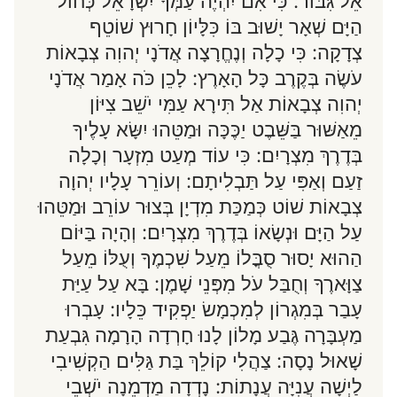
אֵל גִּבּוֹר: כִּי אִם יִהְיֶה עַמְּךָ יִשְׂרָאֵל כְּחוֹל
הַיָּם שְׁאָר יָשׁוּב בּוֹ כִּלָּיוֹן חָרוּץ שׁוֹטֵף
צְדָקָה: כִּי כָלָה וְנֶחֱרָצָה אֲדֹנָי יְהוִה צְבָאוֹת
עֹשֶׂה בְּקֶרֶב כָּל הָאָרֶץ: לָכֵן כֹּה אָמַר אֲדֹנָי
יְהוִה צְבָאוֹת אַל תִּירָא עַמִּי יֹשֵׁב צִיּוֹן
מֵאַשּׁוּר בַּשֵּׁבֶט יַכֶּכָּה וּמַטֵּהוּ יִשָּׂא עָלֶיךָ
בְּדֶרֶךְ מִצְרָיִם: כִּי עוֹד מְעַט מִזְעָר וְכָלָה
זַעַם וְאַפִּי עַל תַּבְלִיתָם: וְעוֹרֵר עָלָיו יְהוָה
צְבָאוֹת שׁוֹט כְּמַכַּת מִדְיָן בְּצוּר עוֹרֵב וּמַטֵּהוּ
עַל הַיָּם וּנְשָׂאוֹ בְּדֶרֶךְ מִצְרָיִם: וְהָיָה בַּיּוֹם
הַהוּא יָסוּר סֻבֳּלוֹ מֵעַל שִׁכְמֶךָ וְעֻלּוֹ מֵעַל
צַוָּארֶךָ וְחֻבַּל עֹל מִפְּנֵי שָׁמֶן: בָּא עַל עַיַּת
עָבַר בְּמִגְרוֹן לְמִכְמָשׂ יַפְקִיד כֵּלָיו: עָבְרוּ
מַעְבָּרָה גֶּבַע מָלוֹן לָנוּ חָרְדָה הָרָמָה גִּבְעַת
שָׁאוּל נָסָה: צַהֲלִי קוֹלֵךְ בַּת גַּלִּים הַקְשִׁיבִי
לַיְשָׁה עֲנִיָּה עֲנָתוֹת: נָדְדָה מַדְמֵנָה יֹשְׁבֵי