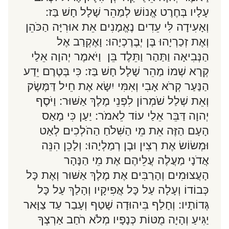
עָלָיו בְּחֶרֶט אֱנוֹשׁ לְמַהֵר שָׁלָל חָשׁ בַּז:
וְאָעִידָה לִּי עֵדִים נֶאֱמָנִים אֵת אוּרִיָּה הַכֹּהֵן
וְאֶת זְכַרְיָהוּ בֶּן יְבֶרֶכְיָהוּ: וָאֶקְרַב אֶל
הַנְּבִיאָה וַתַּהַר וַתֵּלֶד בֵּן וַיֹּאמֶר יְהוָה אֵלַי
קְרָא שְׁמוֹ מַהֵר שָׁלָל חָשׁ בַּז: כִּי בְּטֶרֶם יֵדַע
הַנַּעַר קְרֹא אָבִי וְאִמִּי יִשָּׂא אֶת חֵיל דַּמֶּשֶׂק
וְאֵת שְׁלַל שֹׁמְרוֹן לִפְנֵי מֶלֶךְ אַשּׁוּר: וַיֹּסֶף
יְהוָה דַּבֵּר אֵלַי עוֹד לֵאמֹר: יַעַן כִּי מָאַס
הָעָם הַזֶּה אֵת מֵי הַשִּׁלֹחַ הַהֹלְכִים לְאַט
וּמְשׂוֹשׂ אֶת רְצִין וּבֶן רְמַלְיָהוּ: וְלָכֵן הִנֵּה
אֲדֹנָי מַעֲלֶה עֲלֵיהֶם אֶת מֵי הַנָּהָר
הָעֲצוּמִים וְהָרַבִּים אֶת מֶלֶךְ אַשּׁוּר וְאֶת כָּל
כְּבוֹדוֹ וְעָלָה עַל כָּל אֲפִיקָיו וְהָלַךְ עַל כָּל
גְּדוֹתָיו: וְחָלַף בִּיהוּדָה שָׁטַף וְעָבַר עַד צַוָּאר
יַגִּיעַ וְהָיָה מֻטּוֹת כְּנָפָיו מְלֹא רֹחַב אַרְצְךָ