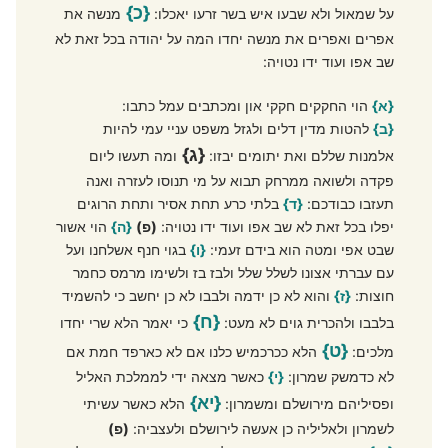
{כ}
על שמאול ולא שבעו איש בשר זרעו יאכלו:
מנשה את
אפרים ואפרים את מנשה יחדו המה על יהודה בכל זאת לא
שב אפו ועוד ידו נטויה:
{א}
הוי החקקים חקקי און ומכתבים עמל כתבו:
{ב}
להטות מדין דלים ולגזל משפט עניי עמי להיות
{ג}
אלמנות שללם ואת יתומים יבזו:
ומה תעשו ליום
פקדה ולשואה ממרחק תבוא על מי תנוסו לעזרה ואנה
תעזבו כבודכם:
{ד}
בלתי כרע תחת אסיר ותחת הרוגים
יפלו בכל זאת לא שב אפו ועוד ידו נטויה:
(פ)
{ה}
הוי אשור
שבט אפי ומטה הוא בידם זעמי:
{ו}
בגוי חנף אשלחנו ועל
עם עברתי אצונו לשלל שלל ולבז בז ולשימו מרמס כחמר
חוצות:
{ז}
והוא לא כן ידמה ולבבו לא כן יחשב כי להשמיד
{ח}
בלבבו ולהכרית גוים לא מעט:
כי יאמר הלא שרי יחדו
{ט}
מלכים:
הלא ככרכמיש כלנו אם לא כארפד חמת אם
לא כדמשק שמרון:
{י}
כאשר מצאה ידי לממלכת האליל
{יא}
ופסיליהם מירושלם ומשמרון:
הלא כאשר עשיתי
לשמרון ולאליליה כן אעשה לירושלם ולעצביה:
(פ)