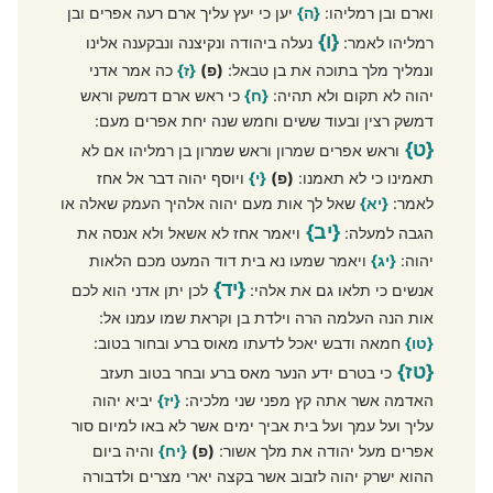
וארם ובן רמליהו:
{ה}
יען כי יעץ עליך ארם רעה אפרים ובן
{ו}
רמליהו לאמר:
נעלה ביהודה ונקיצנה ונבקענה אלינו
ונמליך מלך בתוכה את בן טבאל:
(פ)
{ז}
כה אמר אדני
יהוה לא תקום ולא תהיה:
{ח}
כי ראש ארם דמשק וראש
דמשק רצין ובעוד ששים וחמש שנה יחת אפרים מעם:
{ט}
וראש אפרים שמרון וראש שמרון בן רמליהו אם לא
תאמינו כי לא תאמנו:
(פ)
{י}
ויוסף יהוה דבר אל אחז
לאמר:
{יא}
שאל לך אות מעם יהוה אלהיך העמק שאלה או
{יב}
הגבה למעלה:
ויאמר אחז לא אשאל ולא אנסה את
יהוה:
{יג}
ויאמר שמעו נא בית דוד המעט מכם הלאות
{יד}
אנשים כי תלאו גם את אלהי:
לכן יתן אדני הוא לכם
אות הנה העלמה הרה וילדת בן וקראת שמו עמנו אל:
{טו}
חמאה ודבש יאכל לדעתו מאוס ברע ובחור בטוב:
{טז}
כי בטרם ידע הנער מאס ברע ובחר בטוב תעזב
האדמה אשר אתה קץ מפני שני מלכיה:
{יז}
יביא יהוה
עליך ועל עמך ועל בית אביך ימים אשר לא באו למיום סור
אפרים מעל יהודה את מלך אשור:
(פ)
{יח}
והיה ביום
ההוא ישרק יהוה לזבוב אשר בקצה יארי מצרים ולדבורה