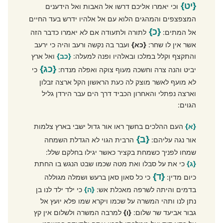
{יט}
וכי יאמרו אליכם דרשו אל האבות ואל הידענים
המצפצפים והמהגים הלוא עם אל אלהיו ידרש בעד החיים
{כ}
אל המתים:
לתורה ולתעודה אם לא יאמרו כדבר הזה
אשר אין לו שחר:
{כא}
ועבר בה נקשה ורעב והיה כי ירעב
והתקצף וקלל במלכו ובאלהיו ופנה למעלה:
{כב}
ואל ארץ
{כג}
יביט והנה צרה וחשכה מעוף צוקה ואפלה מנדח:
כי
לא מועף לאשר מוצק לה כעת הראשון הקל ארצה זבלון
וארצה נפתלי והאחרון הכביד דרך הים עבר הירדן גליל
הגוים:
{א}
העם ההלכים בחשך ראו אור גדול ישבי בארץ צלמות
{ב}
אור נגה עליהם:
הרבית הגוי לא הגדלת השמחה
שמחו לפניך כשמחת בקציר כאשר יגילו בחלקם שלל:
{ג}
כי את על סבלו ואת מטה שכמו שבט הנגש בו החתת
{ד}
כיום מדין:
כי כל סאון סאן ברעש ושמלה מגוללה
בדמים והיתה לשרפה מאכלת אש:
{ה}
כי ילד ילד לנו בן
נתן לנו ותהי המשרה על שכמו ויקרא שמו פלא יועץ אל
גבור אביעד שר שלום:
{ו}
למרבה המשרה ולשלום אין קץ