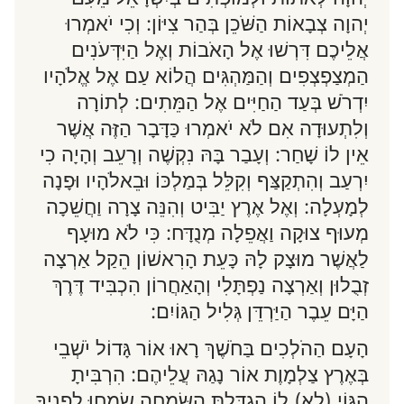
יְהוָה צְבָאוֹת הַשֹּׁכֵן בְּהַר צִיּוֹן: וְכִי יֹאמְרוּ
אֲלֵיכֶם דִּרְשׁוּ אֶל הָאֹבוֹת וְאֶל הַיִּדְּעֹנִים
הַמְצַפְצְפִים וְהַמַּהְגִּים הֲלוֹא עַם אֶל אֱלֹהָיו
יִדְרֹשׁ בְּעַד הַחַיִּים אֶל הַמֵּתִים: לְתוֹרָה
וְלִתְעוּדָה אִם לֹא יֹאמְרוּ כַּדָּבָר הַזֶּה אֲשֶׁר
אֵין לוֹ שָׁחַר: וְעָבַר בָּהּ נִקְשֶׁה וְרָעֵב וְהָיָה כִי
יִרְעַב וְהִתְקַצַּף וְקִלֵּל בְּמַלְכּוֹ וּבֵאלֹהָיו וּפָנָה
לְמָעְלָה: וְאֶל אֶרֶץ יַבִּיט וְהִנֵּה צָרָה וַחֲשֵׁכָה
מְעוּף צוּקָה וַאֲפֵלָה מְנֻדָּח: כִּי לֹא מוּעָף
לַאֲשֶׁר מוּצָק לָהּ כָּעֵת הָרִאשׁוֹן הֵקַל אַרְצָה
זְבֻלוּן וְאַרְצָה נַפְתָּלִי וְהָאַחֲרוֹן הִכְבִּיד דֶּרֶךְ
הַיָּם עֵבֶר הַיַּרְדֵּן גְּלִיל הַגּוֹיִם:
הָעָם הַהֹלְכִים בַּחֹשֶׁךְ רָאוּ אוֹר גָּדוֹל יֹשְׁבֵי
בְּאֶרֶץ צַלְמָוֶת אוֹר נָגַהּ עֲלֵיהֶם: הִרְבִּיתָ
הַגּוֹי (לא) לוֹ הִגְדַּלְתָּ הַשִּׂמְחָה שָׂמְחוּ לְפָנֶיךָ