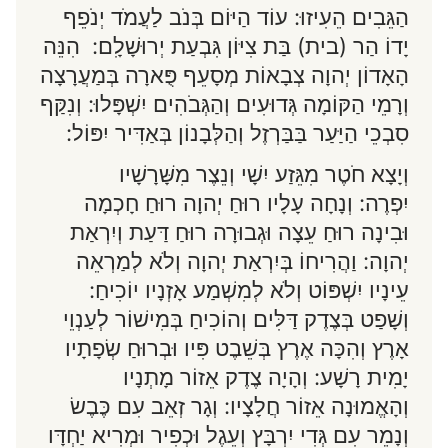
הַגֵּבִים הֵעִיזוּ: עוֹד הַיּוֹם בְּנֹב לַעֲמֹד יְנֹפֵף
יָדוֹ הַר (בית) בַּת צִיּוֹן גִּבְעַת יְרוּשָׁלִָם: הִנֵּה
הָאָדוֹן יְהוָה צְבָאוֹת מְסָעֵף פֻּארָה בְּמַעֲרָצָה
וְרָמֵי הַקּוֹמָה גְּדוּעִים וְהַגְּבֹהִים יִשְׁפָּלוּ: וְנִקַּף
סִבְכֵי הַיַּעַר בַּבַּרְזֶל וְהַלְּבָנוֹן בְּאַדִּיר יִפּוֹל:
וְיָצָא חֹטֶר מִגֵּזַע יִשָׁי וְנֵצֶר מִשָּׁרָשָׁיו
יִפְרֶה: וְנָחָה עָלָיו רוּחַ יְהוָה רוּחַ חָכְמָה
וּבִינָה רוּחַ עֵצָה וּגְבוּרָה רוּחַ דַּעַת וְיִרְאַת
יְהוָה: וַהֲרִיחוֹ בְּיִרְאַת יְהוָה וְלֹא לְמַרְאֵה
עֵינָיו יִשְׁפּוֹט וְלֹא לְמִשְׁמַע אָזְנָיו יוֹכִיחַ:
וְשָׁפַט בְּצֶדֶק דַּלִּים וְהוֹכִיחַ בְּמִישׁוֹר לְעַנְוֵי
אָרֶץ וְהִכָּה אֶרֶץ בְּשֵׁבֶט פִּיו וּבְרוּחַ שְׂפָתָיו
יָמִית רָשָׁע: וְהָיָה צֶדֶק אֵזוֹר מָתְנָיו
וְהָאֱמוּנָה אֵזוֹר חֲלָצָיו: וְגָר זְאֵב עִם כֶּבֶשׂ
וְנָמֵר עִם גְּדִי יִרְבָּץ וְעֵגֶל וּכְפִיר וּמְרִיא יַחְדָּו