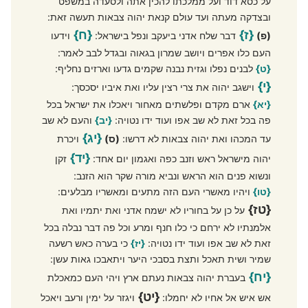
על כסא דוד ועל ממלכתו להכין אתה ולסעדה במשפט
ובצדקה מעתה ועד עולם קנאת יהוה צבאות תעשה זאת:
{ז}
{ח}
(פ)
דבר שלח אדני ביעקב ונפל בישראל:
וידעו
העם כלו אפרים ויושב שמרון בגאוה ובגדל לבב לאמר:
{ט}
לבנים נפלו וגזית נבנה שקמים גדעו וארזים נחליף:
{י}
וישגב יהוה את צרי רצין עליו ואת איביו יסכסך:
{יא}
ארם מקדם ופלשתים מאחור ויאכלו את ישראל בכל
פה בכל זאת לא שב אפו ועוד ידו נטויה:
{יב}
והעם לא שב
{יג}
עד המכהו ואת יהוה צבאות לא דרשו:
(ס)
ויכרת
{יד}
יהוה מישראל ראש וזנב כפה ואגמון יום אחד:
זקן
ונשוא פנים הוא הראש ונביא מורה שקר הוא הזנב:
{טו}
ויהיו מאשרי העם הזה מתעים ומאשריו מבלעים:
{טז}
על כן על בחוריו לא ישמח אדני ואת יתמיו ואת
אלמנתיו לא ירחם כי כלו חנף ומרע וכל פה דבר נבלה בכל
זאת לא שב אפו ועוד ידו נטויה:
{יז}
כי בערה כאש רשעה
שמיר ושית תאכל ותצת בסבכי היער ויתאבכו גאות עשן:
{יח}
בעברת יהוה צבאות נעתם ארץ ויהי העם כמאכלת
{יט}
אש איש אל אחיו לא יחמלו:
ויגזר על ימין ורעב ויאכל