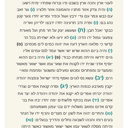
לענוי ארץ והכה ארץ בשבט פיו וברוח שפתיו ימית רשע:
{ה}
והיה צדק אזור מתניו והאמונה אזור חלציו:
{ו}
וגר זאב
עם כבש ונמר עם גדי ירבץ ועגל וכפיר ומריא יחדו ונער קטן
נהג בם:
{ז}
ופרה ודב תרעינה יחדו ירבצו ילדיהן ואריה
{ח}
כבקר יאכל תבן:
ושעשע יונק על חר פתן ועל מאורת
צפעוני גמול ידו הדה:
{ט}
לא ירעו ולא ישחיתו בכל הר
קדשי כי מלאה הארץ דעה את יהוה כמים לים מכסים:
(ס)
{י}
והיה ביום ההוא שרש ישי אשר עמד לנס עמים אליו
גוים ידרשו והיתה מנחתו כבוד:
(פ)
{יא}
והיה ביום ההוא
יוסיף אדני שנית ידו לקנות את שאר עמו אשר ישאר מאשור
וממצרים ומפתרוס ומכוש ומעילם ומשנער ומחמת ומאיי
{יב}
הים:
ונשא נס לגוים ואסף נדחי ישראל ונפצות יהודה
{יג}
יקבץ מארבע כנפות הארץ:
וסרה קנאת אפרים וצררי
יהודה יכרתו אפרים לא יקנא את יהודה ויהודה לא יצר את
אפרים:
{יד}
ועפו בכתף פלשתים ימה יחדו יבזו את בני
קדם אדום ומואב משלוח ידם ובני עמון משמעתם:
{טו}
והחרים יהוה את לשון ים מצרים והניף ידו על הנהר
בעים רוחו והכהו לשבעה נחלים והדריך בנעלים:
{טז}
והיתה מסלה לשאר עמו אשר ישאר מאשור כאשר היתה