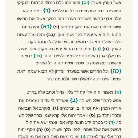
אשר בארץ אשור:
{יט}
ובאו ונחו כלם בנחלי הבתות ובנקיקי
{כ}
הסלעים ובכל הנעצוצים ובכל הנהללים:
ביום ההוא
יגלח אדני בתער השכירה בעברי נהר במלך אשור את הראש
{כא}
ושער הרגלים וגם את הזקן תספה:
(פ)
והיה ביום
ההוא יחיה איש עגלת בקר ושתי צאן:
{כב}
והיה מרב עשות
חלב יאכל חמאה כי חמאה ודבש יאכל כל הנותר בקרב
הארץ:
(ס)
{כג}
והיה ביום ההוא יהיה כל מקום אשר יהיה
שם אלף גפן באלף כסף לשמיר ולשית יהיה:
{כד}
בחצים
ובקשת יבוא שמה כי שמיר ושית תהיה כל הארץ:
{כה}
וכל ההרים אשר במעדר יעדרון לא תבוא שמה יראת
שמיר ושית והיה למשלח שור ולמרמס שה:
{א}
ויאמר יהוה אלי קח לך גליון גדול וכתב עליו בחרט
{ב}
אנוש למהר שלל חש בז:
ואעידה לי עדים נאמנים את
אוריה הכהן ואת זכריהו בן יברכיהו:
{ג}
ואקרב אל הנביאה
ותהר ותלד בן
(ס)
ויאמר יהוה אלי קרא שמו מהר שלל חש
בז:
{ד}
כי בטרם ידע הנער קרא אבי ואמי ישא את חיל
דמשק ואת שלל שמרון לפני מלך אשור:
(ס)
{ה}
ויסף יהוה
דבר אלי עוד לאמר:
{ו}
יען כי מאס העם הזה את מי השלח