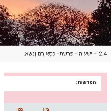
לג
תוכן
חפש:
12.4- ישעיהו- פרשת- כִּסֵּא רָם וְנִשָּׂא.
הפרשות:
ציון
נכון