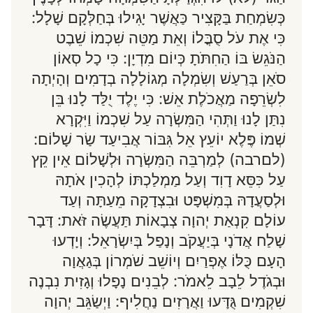
כְּשִׂמְחַת בַּקָּצִיר כַּאֲשֶׁר יָגִילוּ בְּחַלְּקָם שָׁלָל:
כִּי אֶת עֹל סֻבֳּלוֹ וְאֵת מַטֵּה שִׁכְמוֹ שֵׁבֶט
הַנֹּגֵשׂ בּוֹ הַחִתֹּתָ כְּיוֹם מִדְיָן: כִּי כָל סְאוֹן
סֹאֵן בְּרַעַשׁ וְשִׂמְלָה מְגוֹלָלָה בְדָמִים וְהָיְתָה
לִשְׂרֵפָה מַאֲכֹלֶת אֵשׁ: כִּי יֶלֶד יֻלַּד לָנוּ בֵּן
נִתַּן לָנוּ וַתְּהִי הַמִּשְׂרָה עַל שִׁכְמוֹ וַיִּקְרָא
שְׁמוֹ פֶּלֶא יוֹעֵץ אֵל גִּבּוֹר אֲבִיעַד שַׂר שָׁלוֹם:
(לםרבה) לְמַרְבֵּה הַמִּשְׂרָה וּלְשָׁלוֹם אֵין קֵץ
עַל כִּסֵּא דָוִד וְעַל מַמְלַכְתּוֹ לְהָכִין אֹתָהּ
וּלְסַעֲדָהּ בְּמִשְׁפָּט וּבִצְדָקָה מֵעַתָּה וְעַד
עוֹלָם קִנְאַת יְהוָה צְבָאוֹת תַּעֲשֶׂה זֹּאת: דָּבָר
שָׁלַח אֲדֹנָי בְּיַעֲקֹב וְנָפַל בְּיִשְׂרָאֵל: וְיָדְעוּ
הָעָם כֻּלּוֹ אֶפְרַיִם וְיוֹשֵׁב שֹׁמְרוֹן בְּגַאֲוָה
וּבְגֹדֶל לֵבָב לֵאמֹר: לְבֵנִים נָפָלוּ וְגָזִית נִבְנֶה
שִׁקְמִים גֻּדָּעוּ וַאֲרָזִים נַחֲלִיף: וַיְשַׂגֵּב יְהוָה