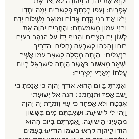
יְקַנֵּא אֶת יְהוּדָה וִיהוּדָה לֹא יָצֹר אֶת
אֶפְרָיִם: וְעָפוּ בְכָתֵף פְּלִשְׁתִּים יָמָּה יַחְדָּו
יָבֹזּוּ אֶת בְּנֵי קֶדֶם אֱדוֹם וּמוֹאָב מִשְׁלוֹח יָדָם
וּבְנֵי עַמּוֹן מִשְׁמַעְתָּם: וְהֶחֱרִים יְהוָה אֵת
לְשׁוֹן יָם מִצְרַיִם וְהֵנִיף יָדוֹ עַל הַנָּהָר בַּעְיָם
רוּחוֹ וְהִכָּהוּ לְשִׁבְעָה נְחָלִים וְהִדְרִיךְ
בַּנְּעָלִים: וְהָיְתָה מְסִלָּה לִשְׁאָר עַמּוֹ אֲשֶׁר
יִשָּׁאֵר מֵאַשּׁוּר כַּאֲשֶׁר הָיְתָה לְיִשְׂרָאֵל בְּיוֹם
עֲלֹתוֹ מֵאֶרֶץ מִצְרָיִם:
וְאָמַרְתָּ בַּיּוֹם הַהוּא אוֹדְךָ יְהוָה כִּי אָנַפְתָּ בִּי
יָשֹׁב אַפְּךָ וּתְנַחֲמֵנִי: הִנֵּה אֵל יְשׁוּעָתִי
אֶבְטַח וְלֹא אֶפְחָד כִּי עָזִּי וְזִמְרָת יָהּ יְהוָה
וַיְהִי לִי לִישׁוּעָה: וּשְׁאַבְתֶּם מַיִם בְּשָׂשׂוֹן
מִמַּעַיְנֵי הַיְשׁוּעָה: וַאֲמַרְתֶּם בַּיּוֹם הַהוּא
הוֹדוּ לַיהוָה קִרְאוּ בִשְׁמוֹ הוֹדִיעוּ בָעַמִּים