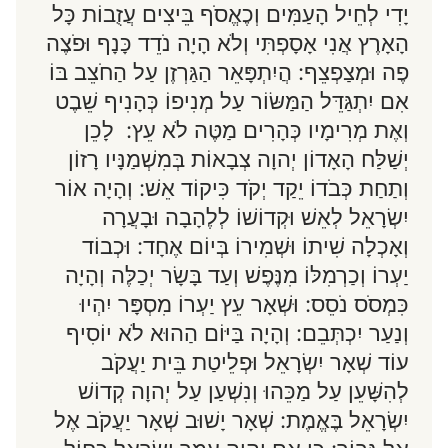
יָדִי לְחֵיל הָעַמִּים וְכֶאֱסֹף בֵּיצִים עֲזֻבוֹת כָּל
הָאָרֶץ אֲנִי אָסָפְתִּי וְלֹא הָיָה נֹדֵד כָּנָף וּפֹצֶה
פֶה וּמְצַפְצֵף: הֲיִתְפָּאֵר הַגַּרְזֶן עַל הַחֹצֵב בּוֹ
אִם יִתְגַּדֵּל הַמַּשּׂוֹר עַל מְנִיפוֹ כְּהָנִיף שֵׁבֶט
וְאֶת מְרִימָיו כְּהָרִים מַטֶּה לֹא עֵץ: לָכֵן
יְשַׁלַּח הָאָדוֹן יְהוָה צְבָאוֹת בְּמִשְׁמַנָּיו רָזוֹן
וְתַחַת כְּבֹדוֹ יֵקַד יְקֹד כִּיקוֹד אֵשׁ: וְהָיָה אוֹר
יִשְׂרָאֵל לְאֵשׁ וּקְדוֹשׁוֹ לְלֶהָבָה וּבָעֲרָה
וְאָכְלָה שִׁיתוֹ וּשְׁמִירוֹ בְּיוֹם אֶחָד: וּכְבוֹד
יַעְרוֹ וְכַרְמִלּוֹ מִנֶּפֶשׁ וְעַד בָּשָׂר יְכַלֶּה וְהָיָה
כִּמְסֹס נֹסֵס: וּשְׁאָר עֵץ יַעְרוֹ מִסְפָּר יִהְיוּ
וְנַעַר יִכְתְּבֵם: וְהָיָה בַּיּוֹם הַהוּא לֹא יוֹסִיף
עוֹד שְׁאָר יִשְׂרָאֵל וּפְלֵיטַת בֵּית יַעֲקֹב
לְהִשָּׁעֵן עַל מַכֵּהוּ וְנִשְׁעַן עַל יְהוָה קְדוֹשׁ
יִשְׂרָאֵל בֶּאֱמֶת: שְׁאָר יָשׁוּב שְׁאָר יַעֲקֹב אֶל