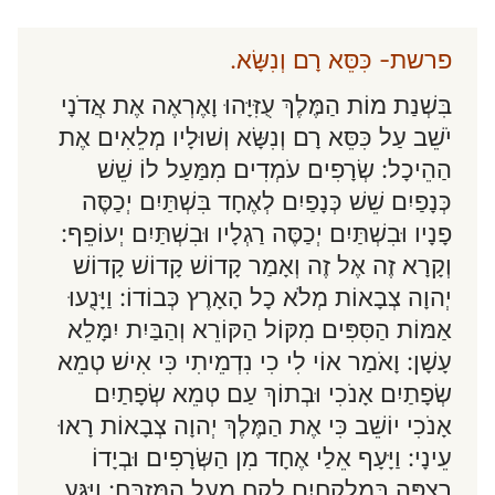
פרשת- כִּסֵּא רָם וְנִשָּׂא.
בִּשְׁנַת מוֹת הַמֶּלֶךְ עֻזִּיָּהוּ וָאֶרְאֶה אֶת אֲדֹנָי
יֹשֵׁב עַל כִּסֵּא רָם וְנִשָּׂא וְשׁוּלָיו מְלֵאִים אֶת
הַהֵיכָל: שְׂרָפִים עֹמְדִים מִמַּעַל לוֹ שֵׁשׁ
כְּנָפַיִם שֵׁשׁ כְּנָפַיִם לְאֶחָד בִּשְׁתַּיִם יְכַסֶּה
פָנָיו וּבִשְׁתַּיִם יְכַסֶּה רַגְלָיו וּבִשְׁתַּיִם יְעוֹפֵף:
וְקָרָא זֶה אֶל זֶה וְאָמַר קָדוֹשׁ קָדוֹשׁ קָדוֹשׁ
יְהוָה צְבָאוֹת מְלֹא כָל הָאָרֶץ כְּבוֹדוֹ: וַיָּנֻעוּ
אַמּוֹת הַסִּפִּים מִקּוֹל הַקּוֹרֵא וְהַבַּיִת יִמָּלֵא
עָשָׁן: וָאֹמַר אוֹי לִי כִי נִדְמֵיתִי כִּי אִישׁ טְמֵא
שְׂפָתַיִם אָנֹכִי וּבְתוֹךְ עַם טְמֵא שְׂפָתַיִם
אָנֹכִי יוֹשֵׁב כִּי אֶת הַמֶּלֶךְ יְהוָה צְבָאוֹת רָאוּ
עֵינָי: וַיָּעָף אֵלַי אֶחָד מִן הַשְּׂרָפִים וּבְיָדוֹ
רִצְפָּה בְּמֶלְקַחַיִם לָקַח מֵעַל הַמִּזְבֵּחַ: וַיַּגַּע