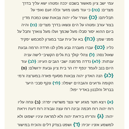
עמי ישב ציון מאשור בשבט יככה ומטהו ישא עליך בדרך
מצרים:
{כה}
כי עוד מעט מזער וכלה זעם ואפי על
{כו}
תבליתם:
ועורר עליו יהוה צבאות שוט כמכת מדין
בצור עורב ומטהו על הים ונשאו בדרך מצרים:
{כז}
והיה
ביום ההוא יסור סבלו מעל שכמך ועלו מעל צוארך וחבל על
{כח}
מפני שמן:
בא על עית עבר במגרון למכמש יפקיד
{כט}
כליו:
עברו מעברה גבע מלון לנו חרדה הרמה גבעת
שאול נסה:
{ל}
צהלי קולך בת גלים הקשיבי לישה עניה
ענתות:
{לא}
נדדה מדמנה ישבי הגבים העיזו:
{לב}
עוד
היום בנב לעמד ינפף ידו הר בית ציון גבעת ירושלם:
(פ)
{לג}
הנה האדון יהוה צבאות מסעף פארה במערצה ורמי
הקומה גדועים והגבהים ישפלו:
{לד}
ונקף סבכי היער
בברזל והלבנון באדיר יפול:
{א}
ויצא חטר מגזע ישי ונצר משרשיו יפרה:
{ב}
ונחה עליו
רוח יהוה רוח חכמה ובינה רוח עצה וגבורה רוח דעת ויראת
{ג}
יהוה:
והריחו ביראת יהוה ולא למראה עיניו ישפוט ולא
{ד}
למשמע אזניו יוכיח:
ושפט בצדק דלים והוכיח במישור