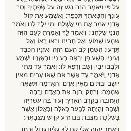
עַל פִּי וַיֹּאמֶר הִנֵּה נָגַע זֶה עַל שְׂפָתֶיךָ וְסָר
עֲוֹנֶךָ וְחַטָּאתְךָ תְּכֻפָּר: וָאֶשְׁמַע אֶת קוֹל
אֲדֹנָי אֹמֵר אֶת מִי אֶשְׁלַח וּמִי יֵלֶךְ לָנוּ וָאֹמַר
הִנְנִי שְׁלָחֵנִי: וַיֹּאמֶר לֵךְ וְאָמַרְתָּ לָעָם הַזֶּה
שִׁמְעוּ שָׁמוֹעַ וְאַל תָּבִינוּ וּרְאוּ רָאוֹ וְאַל
תֵּדָעוּ: הַשְׁמֵן לֵב הָעָם הַזֶּה וְאָזְנָיו הַכְבֵּד
וְעֵינָיו הָשַׁע פֶּן יִרְאֶה בְעֵינָיו וּבְאָזְנָיו יִשְׁמָע
וּלְבָבוֹ יָבִין וָשָׁב וְרָפָא לוֹ: וָאֹמַר עַד מָתַי
אֲדֹנָי וַיֹּאמֶר עַד אֲשֶׁר אִם שָׁאוּ עָרִים מֵאֵין
יוֹשֵׁב וּבָתִּים מֵאֵין אָדָם וְהָאֲדָמָה תִּשָּׁאֶה
שְׁמָמָה: וְרִחַק יְהוָה אֶת הָאָדָם וְרַבָּה
הָעֲזוּבָה בְּקֶרֶב הָאָרֶץ: וְעוֹד בָּהּ עֲשִׂרִיָּה
וְשָׁבָה וְהָיְתָה לְבָעֵר כָּאֵלָה וְכָאַלּוֹן אֲשֶׁר
בְּשַׁלֶּכֶת מַצֶּבֶת בָּם זֶרַע קֹדֶשׁ מַצַּבְתָּהּ:
וַיֹּאמֶר יְהוָה אֵלַי קַח לְךָ גִּלָּיוֹן גָּדוֹל וּכְתֹב