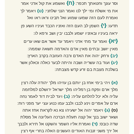
{ח}
וסר עונך וחטאתך תכפר:
ואשמע את קול אדני אמר
את מי אשלח ומי ילך לנו ואמר הנני שלחני:
{ט}
ויאמר לך
ואמרת לעם הזה שמעו שמוע ואל תבינו וראו ראו ואל
{י}
תדעו:
השמן לב העם הזה ואזניו הכבד ועיניו השע פן
יראה בעיניו ובאזניו ישמע ולבבו יבין ושב ורפא לו:
{יא}
ואמר עד מתי אדני ויאמר עד אשר אם שאו ערים
מאין יושב ובתים מאין אדם והאדמה תשאה שממה:
{יב}
ורחק יהוה את האדם ורבה העזובה בקרב הארץ:
{יג}
ועוד בה עשריה ושבה והיתה לבער כאלה וכאלון אשר
בשלכת מצבת בם זרע קדש מצבתה:
{א}
ויהי בימי אחז בן יותם בן עזיהו מלך יהודה עלה רצין
מלך ארם ופקח בן רמליהו מלך ישראל ירושלם למלחמה
עליה ולא יכל להלחם עליה:
{ב}
ויגד לבית דוד לאמר נחה
ארם על אפרים וינע לבבו ולבב עמו כנוע עצי יער מפני רוח:
(ס)
{ג}
ויאמר יהוה אל ישעיהו צא נא לקראת אחז אתה
ושאר ישוב בנך אל קצה תעלת הברכה העליונה אל מסלת
שדה כובס:
{ד}
ואמרת אליו השמר והשקט אל תירא ולבבך
אל ירך משני זנבות האודים העשנים האלה בחרי אף רצין