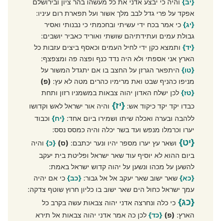
{יב}
והיה כי יבצע אדני את כל מעשהו בהר ציון ובירושלם
אפקד על פרי גדל לבב מלך אשור ועל תפארת רום עיניו:
{יג}
כי אמר בכח ידי עשיתי ובחכמתי כי נבנותי ואסיר
גבולת עמים ועתידתיהם שושתי ואוריד כאביר יושבים:
{יד}
ותמצא כקן ידי לחיל העמים וכאסף ביצים עזבות כל
הארץ אני אספתי ולא היה נדד כנף ופצה פה ומצפצף:
{טו}
היתפאר הגרזן על החצב בו אם יתגדל המשור על
מניפו כהניף שבט ואת מרימיו כהרים מטה לא עץ:
(פ)
{טז}
לכן ישלח האדון יהוה צבאות במשמניו רזון ותחת
{יז}
כבדו יקד יקד כיקוד אש:
והיה אור ישראל לאש וקדושו
ללהבה ובערה ואכלה שיתו ושמירו ביום אחד:
{יח}
וכבוד
יערו וכרמלו מנפש ועד בשר יכלה והיה כמסס נסס:
{יט}
ושאר עץ יערו מספר יהיו ונער יכתבם:
(ס)
{כ}
והיה
ביום ההוא לא יוסיף עוד שאר ישראל ופליטת בית יעקב
להשען על מכהו ונשען על יהוה קדוש ישראל באמת:
{כא}
שאר ישוב שאר יעקב אל אל גבור:
{כב}
כי אם יהיה
עמך ישראל כחול הים שאר ישוב בו כליון חרוץ שוטף צדקה:
{כג}
כי כלה ונחרצה אדני יהוה צבאות עשה בקרב כל
הארץ:
(פ)
{כד}
לכן כה אמר אדני יהוה צבאות אל תירא